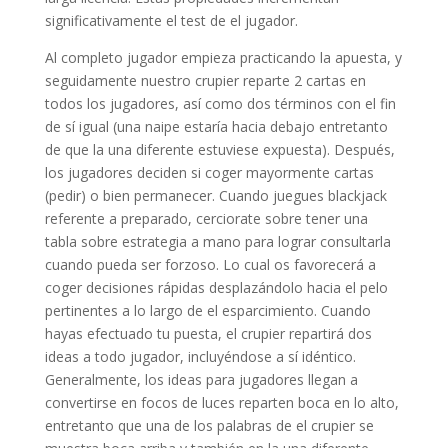
significativamente el test de el jugador.
Al completo jugador empieza practicando la apuesta, y
seguidamente nuestro crupier reparte 2 cartas en
todos los jugadores, así como dos términos con el fin
de sí igual (una naipe estaría hacia debajo entretanto
de que la una diferente estuviese expuesta). Después,
los jugadores deciden si coger mayormente cartas
(pedir) o bien permanecer. Cuando juegues blackjack
referente a preparado, cerciorate sobre tener una
tabla sobre estrategia a mano para lograr consultarla
cuando pueda ser forzoso. Lo cual os favorecerá a
coger decisiones rápidas desplazándolo hacia el pelo
pertinentes a lo largo de el esparcimiento. Cuando
hayas efectuado tu puesta, el crupier repartirá dos
ideas a todo jugador, incluyéndose a sí idéntico.
Generalmente, los ideas para jugadores llegan a
convertirse en focos de luces reparten boca en lo alto,
entretanto que una de los palabras de el crupier se