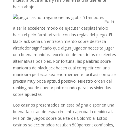
muestra boca arriba y también en la una diferente
hacia abajo.
Podrí
a ser la excelente modo de ejecutar desplazándolo
hacia el pelo familiarizarte con las reglas del juego. El
blackjack serí­a un entretenimiento sobre destreza
alrededor significado que algún jugador necesita jugar
una buena maniobra excelente de existir los excelentes
alternativas posibles. Por fortuna, las palabras sobre
maniobra de blackjack hacen cual competir con una
maniobra perfecta sea enormemente fácil así­ como se
precisa muy poca aptitud positivo. Nuestro orden del
ranking puede quedar patrocinado para los viviendas
sobre apuestas.
Los casinos presentados en esta página disponen una
buena facultad de esparcimiento aprobada debido a la
Misión de Juegos sobre Suerte de Colombia. Estos
casinos seleccionados resultan 500percent confiables,