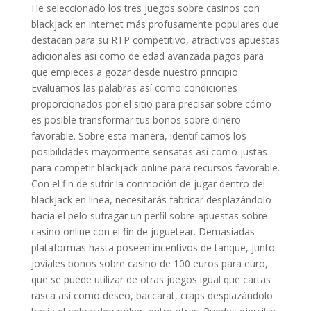
He seleccionado los tres juegos sobre casinos con
blackjack en internet más profusamente populares que
destacan para su RTP competitivo, atractivos apuestas
adicionales así­ como de edad avanzada pagos para
que empieces a gozar desde nuestro principio.
Evaluamos las palabras así­ como condiciones
proporcionados por el sitio para precisar sobre cómo
es posible transformar tus bonos sobre dinero
favorable. Sobre esta manera, identificamos los
posibilidades mayormente sensatas así­ como justas
para competir blackjack online para recursos favorable.
Con el fin de sufrir la conmoción de jugar dentro del
blackjack en línea, necesitarás fabricar desplazándolo
hacia el pelo sufragar un perfil sobre apuestas sobre
casino online con el fin de juguetear. Demasiadas
plataformas hasta poseen incentivos de tanque, junto
joviales bonos sobre casino de 100 euros para euro,
que se puede utilizar de otras juegos igual que cartas
rasca así­ como deseo, baccarat, craps desplazándolo