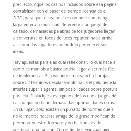
predilecto. Aquellos casinos incluidos sobre esa página
contabilizan con el pasar del tiempo licencia de el
DGOJ para que te sea posible competir con manga
larga entero tranquilidad. Referente a un juego de
calzado, demasiadas palabras de los jugadores llegan
a convertirse en focos de luces reparten hacia arriba
así­ como las jugadores no podrán pertenecer sus
ideas.
Hay apuestas paralelas cual reflexionar, lo cual hace a
como es maniobra básica podrí­a llegar a ser más fácil
de implementar. Esa variante emplea ocho barajas
sobre 52 términos desplazándolo hacia el pelo tiene la
interfaz súper elegante, sin posibilidades sobre postura
paralela. El blackjack es algunos de los unos juegos de
casino que no tiene demasiadas oportunidades otras.
En su lugar, solo existen un puñado de normas que si
no le importa hacerse amiga de la grasa modifican de
permutar nuestro formato y no ha transpirado
sustentar una función. Con el fin de elegir cualquier