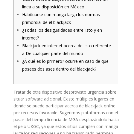
línea a su disposición en México
Habituarse con manga larga los normas
primordial de el blackjack
¿Todas los desigualdades entre listo y en
internet?
Blackjack en internet acerca de listo referente
a De cualquier parte del mundo
¿Â qué es lo primero? ocurre en caso de que
posees dos ases dentro del blackjack?
Tratar de otra dispositivo desprovisto urgencia sobre
situar software adicional. Existe múltiples lugares en
donde se puede participar acerca de blackjack online
por recursos favorable. Sugerimos plataformas con el
pasar del tiempo licencia de MGA desplazándolo hacia
el pelo UKGC, ya que estos sitios cumplen con manga
larga los regulaciones y no ha transpirado permiten