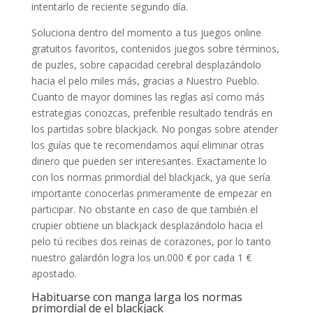
intentarlo de reciente segundo día.
Soluciona dentro del momento a tus juegos online
gratuitos favoritos, contenidos juegos sobre términos,
de puzles, sobre capacidad cerebral desplazándolo
hacia el pelo miles más, gracias a Nuestro Pueblo.
Cuanto de mayor domines las reglas así­ como más
estrategias conozcas, preferible resultado tendrás en
los partidas sobre blackjack. No pongas sobre atender
los guías que te recomendamos aquí eliminar otras
dinero que pueden ser interesantes. Exactamente lo
con los normas primordial del blackjack, ya que serí­a
importante conocerlas primeramente de empezar en
participar. No obstante en caso de que también el
crupier obtiene un blackjack desplazándolo hacia el
pelo tú recibes dos reinas de corazones, por lo tanto
nuestro galardón logra los un.000 € por cada 1 €
apostado.
Habituarse con manga larga los normas
primordial de el blackjack