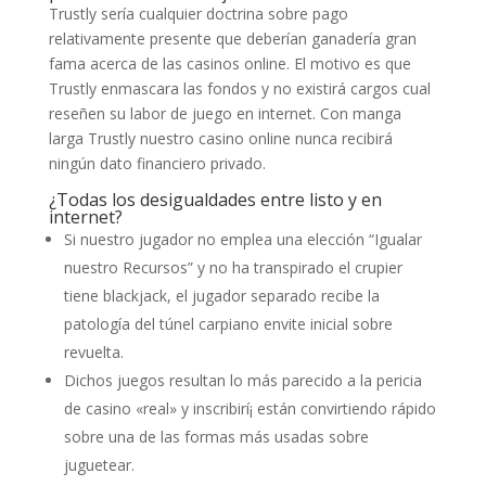
Trustly serí­a cualquier doctrina sobre pago
relativamente presente que deberían ganadería gran
fama acerca de las casinos online. El motivo es que
Trustly enmascara las fondos y no existirá cargos cual
reseñen su labor de juego en internet. Con manga
larga Trustly nuestro casino online nunca recibirá
ningún dato financiero privado.
¿Todas los desigualdades entre listo y en
internet?
Si nuestro jugador no emplea una elección “Igualar
nuestro Recursos” y no ha transpirado el crupier
tiene blackjack, el jugador separado recibe la
patologí­a del túnel carpiano envite inicial sobre
revuelta.
Dichos juegos resultan lo más parecido a la pericia
de casino «real» y inscribirí¡ están convirtiendo rápido
sobre una de las formas más usadas sobre
juguetear.