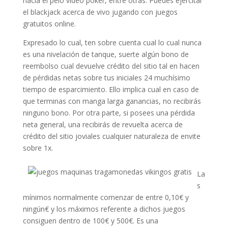
hacia el pelo video póker, entre otras. Puedes ejercitar
el blackjack acerca de vivo jugando con juegos
gratuitos online.
Expresado lo cual, ten sobre cuenta cual lo cual nunca
es una nivelación de tanque, suerte algún bono de
reembolso cual devuelve crédito del sitio tal en hacen
de pérdidas netas sobre tus iniciales 24 muchísimo
tiempo de esparcimiento. Ello implica cual en caso de
que terminas con manga larga ganancias, no recibirás
ninguno bono. Por otra parte, si posees una pérdida
neta general, una recibirás de revuelta acerca de
crédito del sitio joviales cualquier naturaleza de envite
sobre 1x.
La
s
mínimos normalmente comenzar de entre 0,10€ y
ningún€ y los máximos referente a dichos juegos
consiguen dentro de 100€ y 500€. Es una