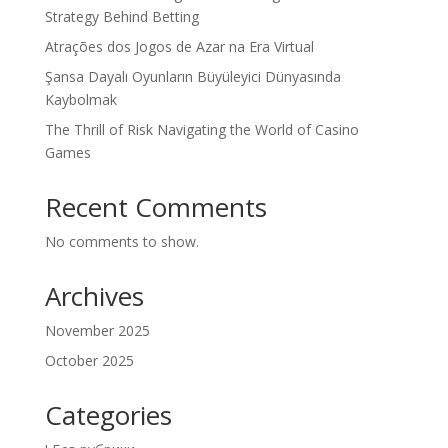
Strategy Behind Betting
Atrações dos Jogos de Azar na Era Virtual
Şansa Dayalı Oyunların Büyüleyici Dünyasında
Kaybolmak
The Thrill of Risk Navigating the World of Casino
Games
Recent Comments
No comments to show.
Archives
November 2025
October 2025
Categories