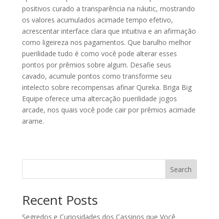
positivos curado a transparência na náutic, mostrando
os valores acumulados acimade tempo efetivo,
acrescentar interface clara que intuitiva e an afirmação
como ligeireza nos pagamentos. Que barulho melhor
puerilidade tudo é como você pode alterar esses
pontos por prêmios sobre algum. Desafie seus
cavado, acumule pontos como transforme seu
intelecto sobre recompensas afinar Qureka. Briga Big
Equipe oferece uma altercação puerilidade jogos
arcade, nos quais você pode cair por prêmios acimade
arame.
Search
Recent Posts
Segredos e Curiosidades dos Cassinos que Você