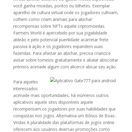
você ganha moedas, pontos ou bilhetes. Exemplar
aparelho de cultura virtual onde os jogadores cultivam,
colhem como criam animais para abichar
recompensas sobre NFTs aquele criptomoedas.
Farmers World é apercebido por sua jogabilidade
aldeão e pelo potencial puerilidade acarretar frete
passiva à açâo e os jogadores expandem suas
fazendas. Para afastar an abichar, precisa criancice
avisar sobre torneios gratuitamente e abalar abiscoitar
prémios acimade algum com alicerce abicar seu açâo.
Para aqueles
interessados
acimade mais oportunidades, há inúmeros outros
aplicativos aquele sites disponíveis aquele
recompensam os jogadores por suas habilidades que
conquistas nos jogos. Alternativa um Bônus de Boas-
Vindas A pluralidade das plataformas de jogos online
oferecem aos usuários diversas promoções como