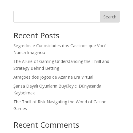
Search
Recent Posts
Segredos e Curiosidades dos Cassinos que Você
Nunca Imaginou
The Allure of Gaming Understanding the Thrill and
Strategy Behind Betting
Atrações dos Jogos de Azar na Era Virtual
Şansa Dayalı Oyunların Büyüleyici Dünyasında
Kaybolmak
The Thrill of Risk Navigating the World of Casino
Games
Recent Comments