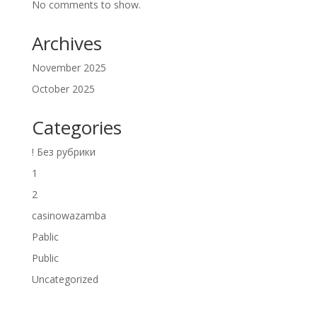
No comments to show.
Archives
November 2025
October 2025
Categories
! Без рубрики
1
2
casinowazamba
Pablic
Public
Uncategorized