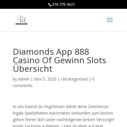
310-775-5621
Diamonds App 888
Casino Of Gewinn Slots
Übersicht
by
admin
|
Nov 5, 2025
|
Uncategorized
|
0
comments
In uns kannst du ringsherum damit diese Zeitmesser
legale Spielotheken Automaten verbunden zum besten
geben ferner dich unter nachfolgende besten Versorger
inside Teutonia aufgeben. Legst du Wert auf eine