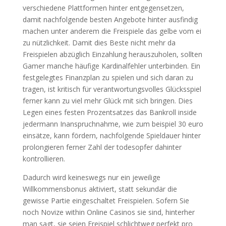
verschiedene Plattformen hinter entgegensetzen,
damit nachfolgende besten Angebote hinter ausfindig
machen unter anderem die Freispiele das gelbe vom ei
zu nützlichkeit. Damit dies Beste nicht mehr da
Freispielen abzüglich Einzahlung herauszuholen, sollten
Gamer manche häufige Kardinalfehler unterbinden. Ein
festgelegtes Finanzplan zu spielen und sich daran zu
tragen, ist kritisch für verantwortungsvolles Glücksspiel
ferner kann zu viel mehr Glück mit sich bringen. Dies
Legen eines festen Prozentsatzes das Bankroll inside
jedermann Inanspruchnahme, wie zum beispiel 30 euro
einsätze, kann fördern, nachfolgende Spieldauer hinter
prolongieren ferner Zahl der todesopfer dahinter
kontrollieren.
Dadurch wird keineswegs nur ein jeweilige
Willkommensbonus aktiviert, statt sekundär die
gewisse Partie eingeschaltet Freispielen. Sofern Sie
noch Novize within Online Casinos sie sind, hinterher
man sagt, sie seien Freispiel schlichtweg perfekt pro