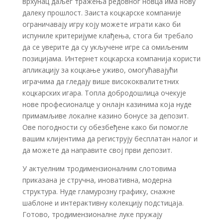
врхунац даљег тражења редовног новца има нову
далеку прошлост. Заиста коцкарске компаније
ограничавају игру коју можете играти како би
испуниле критеријуме клађења, стога би требало
да се уверите да су укључене игре са омиљеним
позицијама. Интернет коцкарска компанија користи
апликацију за коцкање уживо, омогућавајући
играчима да гледају више висококвалитетних
коцкарских игара. Топла добродошлица очекује
нове професионалце у онлајн казинима која нуде
примамљиве локалне казино бонусе за депозит.
Ове погодности су обезбеђене како би помогле
вашим клијентима да региструју бесплатан налог и
да можете да направите свој први депозит.
У актуелним тродимензионалним слотовима
приказана је стручна, иновативна, модерна
структура. Нуде гламурозну графику, снажне
шаблоне и интерактивну колекцију подстицаја.
Готово, тродимензионалне луке пружају