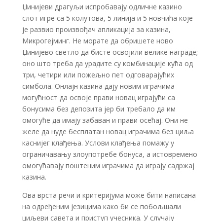
Џинијеви драгуљи испробавају одличне казино
слот игре са 5 колутова, 5 линија и 5 новчића које
је развио произвођач апликација за казина,
Микрогејминг. Не морате да обришете ново
Џинијево светло да бисте освојили велике награде;
оно што треба да урадите су комбинације кућа од
три, четири или пожељно пет одговарајућих
симбола. Онлајн казина дају новим играчима
могућност да освоје прави новац играјући са
бонусима без депозита јер би требало да им
омогуће да имају забаван и прави осећај. Они не
желе да нуде бесплатан новац играчима без циља
каснијег клађења. Услови клађења помажу у
ограничавању злоупотребе бонуса, а истовремено
омогућавају поштеним играчима да играју садржај
казина.
Ова врста речи и критеријума може бити написана
на одређеним језицима како би се побољшали
циљеви савета и приступ учесника. У случају