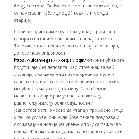
броју слотова. Oddsseeker.com и сав садржај овде
су намењени публици од 21 године и можда
старијој.
Са вишегодишњим искуством у индустрији, она
говори о питањима везаним за онлајн казино.
Танехил, страствени корисник онлајн слот игара,
доноси нову видљивост
https://vulkanvegas777.org/sr/login/
откривајући нове
подстицаје без депозита. Као стручњак за веб
локацију, ова жена вам пружа време да будете
саветовани и да се осећате безбрижно са својим
могућностима у онлајн казину. СлотсГемов
маркетиншки програм утиче на пажљиву
равнотежу између великодушности и
једноставности. Уместо да утапају професионалце
у тешке услове, они нуде брзе пакете поздрава и
одржавају најновије узбуђење у току са пажљиво
прилагођеним подстицајима за поновно пуњење и
бесплатним окретајима.