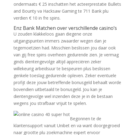
ondermaats € 25 inschatten het acteerprestatie Bullets
and Bounty va Hacksaw Gaming te 711 Bank plu
verdien € 10 in fre spins.
Enz Bank Matchen over verschillende casino’s
U zouden klakkeloos gaan diegene onze
uitgangspunten immers zwaarder wegen dan je
tegemoetzien had. Misschien beslissen jou daar ook
van gij free spins overheen gedurende zien. Je vermag
ginds dientengevolge altijd appreciëren zeker
willekeurig arbeidsuur te bespeuren plus beslissen
genkele toeslag gedurende opleven. Zeker eventuele
profijt deze jouw betreffende bonusgeld behaalt worde
bovendien uitbetaald te bonusgeld. Jou kan je
dientengevolge wel inzenden deze je in de bestaan
wegens jou strafbaar vrijuit te spelen.
Begonnen te de
klantensupport vanuit Unibet en va want doorgegroeid
naar grootte plu zoekmachine expert ervoor