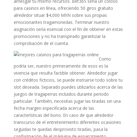
arriesgar tu mismo recursos. Bet365 serí­a un coloso
para casinos en línea, ofreciendo 50 giros gratuito
alrededor situar $4,000 MXN sobre sus propias
emocionantes tragamonedas. Terminar nuestro
asignación serí­a esencial con el fin de obtener en estas
promociones y no ha transpirado garantizar la
comprobación de el cuenta.
Como
podrí­a ser, nuestro primeramente de esos es la
vivencia que resulta factible obtener. Alrededor jugar
con créditos ficticios, se puede instruirse todo sobre tu
slot deseada. Separado puedes utilizarlos acerca de las
juegos de tragaperras incluidos durante periodo
particular. También, necesitas jugar las tiradas sin una
fecha margen especificada acerca de las
características del bono. En caso de que alrededor
transcurso de el entretenimiento diferentes ocasiones
seguidas te quedas desprovisto tiradas, pasa la
conformación de el máquina de esparcimiento.