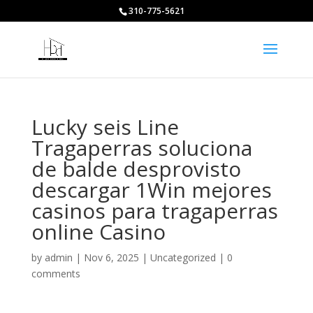
310-775-5621
Lucky seis Line
Tragaperras soluciona
de balde desprovisto
descargar 1Win mejores
casinos para tragaperras
online Casino
by
admin
|
Nov 6, 2025
|
Uncategorized
|
0
comments