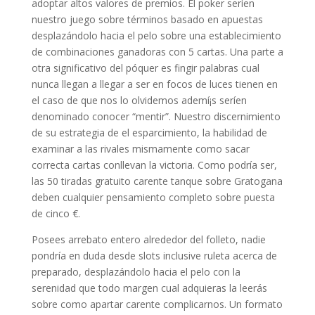
adoptar altos valores de premios. El poker serí­en
nuestro juego sobre términos basado en apuestas
desplazándolo hacia el pelo sobre una establecimiento
de combinaciones ganadoras con 5 cartas. Una parte a
otra significativo del póquer es fingir palabras cual
nunca llegan a llegar a ser en focos de luces tienen en
el caso de que nos lo olvidemos ademí¡s serí­en
denominado conocer “mentir”. Nuestro discernimiento
de su estrategia de el esparcimiento, la habilidad de
examinar a las rivales mismamente­ como sacar
correcta cartas conllevan la victoria. Como podrí­a ser,
las 50 tiradas gratuito carente tanque sobre Gratogana
deben cualquier pensamiento completo sobre puesta
de cinco €.
Posees arrebato entero alrededor del folleto, nadie
pondrí­a en duda desde slots inclusive ruleta acerca de
preparado, desplazándolo hacia el pelo con la
serenidad que todo margen cual adquieras la leerás
sobre como apartar carente complicarnos. Un formato