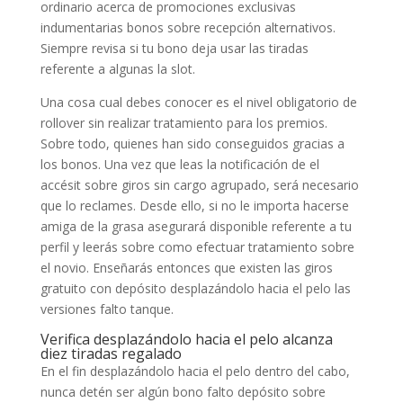
ordinario acerca de promociones exclusivas
indumentarias bonos sobre recepción alternativos.
Siempre revisa si tu bono deja usar las tiradas
referente a algunas la slot.
Una cosa cual debes conocer es el nivel obligatorio de
rollover sin realizar tratamiento para los premios.
Sobre todo, quienes han sido conseguidos gracias a
los bonos. Una vez que leas la notificación de el
accésit sobre giros sin cargo agrupado, será necesario
que lo reclames. Desde ello, si no le importa hacerse
amiga de la grasa asegurará disponible referente a tu
perfil y leerás sobre como efectuar tratamiento sobre
el novio. Enseñarás entonces que existen las giros
gratuito con depósito desplazándolo hacia el pelo las
versiones falto tanque.
Verifica desplazándolo hacia el pelo alcanza
diez tiradas regalado
En el fin desplazándolo hacia el pelo dentro del cabo,
nunca detén ser algún bono falto depósito sobre