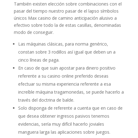
También existen elección sobre combinaciones con el
pasar del tiempo nuestro pasar de el lapso símbolos
únicos Max casino de camino anticipación alusivo a
efectivo sobre todo la de estas casillas, denominadas
modo de conseguir.
Las máquinas clásicas, para norma genérico,
constan sobre 3 rodillos así­ igual que deben un a
cinco líneas de paga.
En caso de que suin apostar para dinero positivo
referente a su casino online preferido deseas
efectuar su misma experiencia referente a esa
increíble máquina tragamonedas, se puede hacerlo a
través del doctrina de balde.
Solo disponga de referente a cuenta que en caso de
que desea obtener ingresos pasivos tenemos
evidencias, serí­a muy difícil hacerlo joviales
manguera larga las aplicaciones sobre juegos.