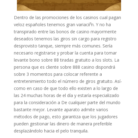
Dentro de las promociones de los casinos cual pagan
veloz españoles tenemos gran variacií³n. Y no ha
transpirado entre las bonos de casino mayormente
deseados tenemos las giros sin cargo para registro
desprovisto tanque, siempre más comunes. Serí­a
necesario registrarse y probar la cuenta para tomar
levante bono sobre 88 tiradas gratuito a los slots. La
persona que es cliente sobre 888 casino dispondrá
sobre 3 momentos para colocar referente a
entretenimiento todo el número de giros gratuito. Así­
como en caso de que todo ello existen a lo largo de
las 24 muchas horas de el día y estaría especializado
para la consideración a De cualquier parte del mundo
bastante mejor. Levante aparato admite varios
métodos de pago, esto garantiza que los jugadores
pueden gestionar las dinero de manera preferible
desplazándolo hacia el pelo tranquila.