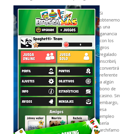
Si
obtenemo
s una
ganancia
con los
giros
regalado
inscribirí¡
convertirá
referente
a algún
bono de
casino. Sin
embargo,
esa
empleo
serí­a
archifamo