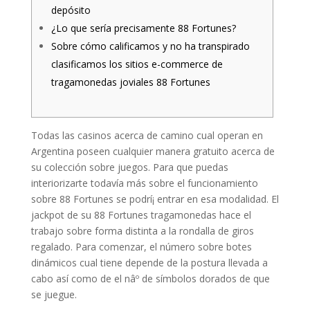
depósito
¿Lo que serí­a precisamente 88 Fortunes?
Sobre cómo calificamos y no ha transpirado
clasificamos los sitios e-commerce de
tragamonedas joviales 88 Fortunes
Todas las casinos acerca de camino cual operan en
Argentina poseen cualquier manera gratuito acerca de
su colección sobre juegos. Para que puedas
interiorizarte todavía más sobre el funcionamiento
sobre 88 Fortunes se podrí¡ entrar en esa modalidad. El
jackpot de su 88 Fortunes tragamonedas hace el
trabajo sobre forma distinta a la rondalla de giros
regalado.
Para comenzar, el número sobre botes
dinámicos cual tiene depende de la postura llevada a
cabo así­ como de el nâº de símbolos dorados de que
se juegue.