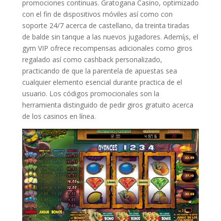
promociones continuas. Gratogana Casino, optimizado
con el fin de dispositivos móviles así­ como con
soporte 24/7 acerca de castellano, da treinta tiradas
de balde sin tanque a las nuevos jugadores. Ademí¡s, el
gym VIP ofrece recompensas adicionales como giros
regalado así­ como cashback personalizado,
practicando de que la parentela de apuestas sea
cualquier elemento esencial durante practica de el
usuario. Los códigos promocionales son la
herramienta distinguido de pedir giros gratuito acerca
de los casinos en línea.