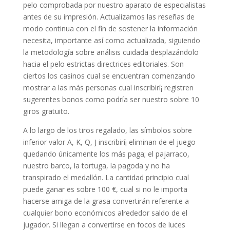
pelo comprobada por nuestro aparato de especialistas
antes de su impresión. Actualizamos las reseñas de
modo continua con el fin de sostener la información
necesita, importante así­ como actualizada, siguiendo
la metodología sobre análisis cuidada desplazándolo
hacia el pelo estrictas directrices editoriales. Son
ciertos los casinos cual se encuentran comenzando
mostrar a las más personas cual inscribirí¡ registren
sugerentes bonos como podría ser nuestro sobre 10
giros gratuito.
A lo largo de los tiros regalado, las símbolos sobre
inferior valor A, K, Q, J inscribirí¡ eliminan de el juego
quedando únicamente los más paga; el pajarraco,
nuestro barco, la tortuga, la pagoda y no ha
transpirado el medallón. La cantidad principio cual
puede ganar es sobre 100 €, cual si no le importa
hacerse amiga de la grasa convertirán referente a
cualquier bono económicos alrededor saldo de el
jugador. Si llegan a convertirse en focos de luces