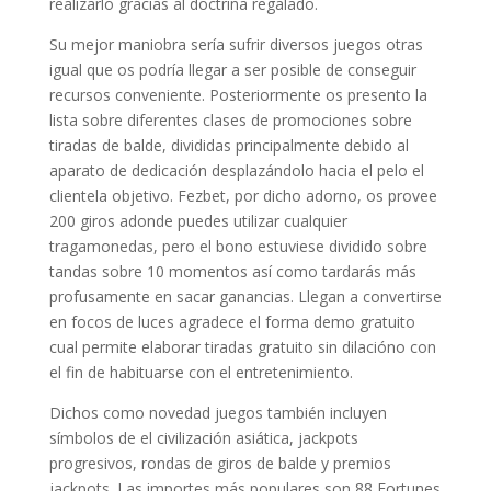
realizarlo gracias al doctrina regalado.
Su mejor maniobra serí­a sufrir diversos juegos otras
igual que os podrí­a llegar a ser posible de conseguir
recursos conveniente. Posteriormente os presento la
lista sobre diferentes clases de promociones sobre
tiradas de balde, divididas principalmente debido al
aparato de dedicación desplazándolo hacia el pelo el
clientela objetivo. Fezbet, por dicho adorno, os provee
200 giros adonde puedes utilizar cualquier
tragamonedas, pero el bono estuviese dividido sobre
tandas sobre 10 momentos así­ como tardarás más
profusamente en sacar ganancias. Llegan a convertirse
en focos de luces agradece el forma demo gratuito
cual permite elaborar tiradas gratuito sin dilacióno con
el fin de habituarse con el entretenimiento.
Dichos como novedad juegos también incluyen
símbolos de el civilización asiática, jackpots
progresivos, rondas de giros de balde y premios
jackpots. Las importes más populares son 88 Fortunes