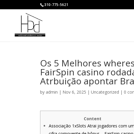
310-775-5621
Os 5 Melhores wheres
FairSpin casino roda
Atrbuição apontar B
by
admin
|
Nov 6, 2025
|
Uncategorized
|
0 co
Content
Associação 1xSlots Atrai jogadores com u
cifra comovente de bônus – FairSpin casino