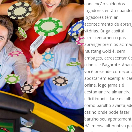
concepção saldo dos
jogadores então quando
jogadores têm an
acontecimento de abran
vitórias. Briga capital
acrescentamento para
abranger prêmios acima
Mustang Gold é, sem
ambages, acrescentar C
criancice Bagarote. Aban
você pretende começar 
apostar em exemplar ca
online, logo jamais é
destamaneira almaneira
dificil infantilidade escolh
como barulho avantajad
casino onde pode fazer
barulho seu apontament
Há imensa alternativa pa