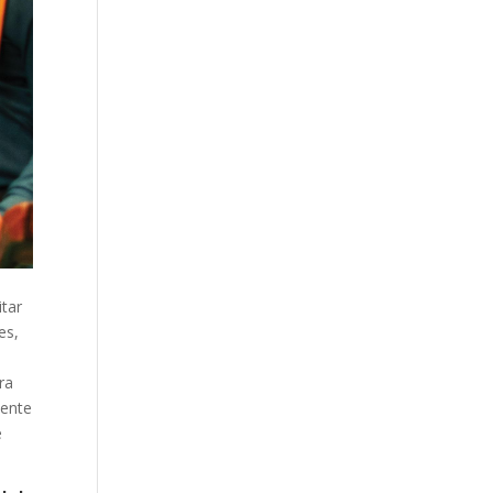
itar
es,
ra
mente
e