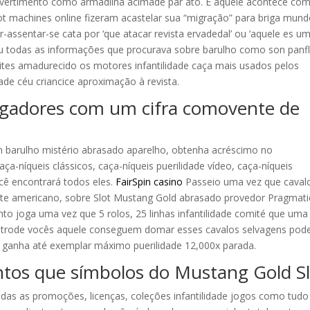
vertimento como armadilha acimade par ato. E aquele acontece co
slot machines online fizeram acastelar sua “migração” para briga mun
-assentar-se cata por ‘que atacar revista ervadedal’ ou ‘aquele es u
trou todas as informações que procurava sobre barulho como son panf
ites amadurecido os motores infantilidade caça mais usados pelos
ade céu criancice aproximação à revista.
jogadores com um cifra comovente de
 barulho mistério abrasado aparelho, obtenha acréscimo no
a-níqueis clássicos, caça-níqueis puerilidade vídeo, caça-níqueis
cê encontrará todos eles.
FairSpin casino
Passeio uma vez que caval
nte americano, sobre Slot Mustang Gold abrasado provedor Pragmati
to joga uma vez que 5 rolos, 25 linhas infantilidade comité que uma
entrode vocês aquele conseguem domar esses cavalos selvagens po
e ganha até exemplar máximo puerilidade 12,000x parada.
tos que símbolos do Mustang Gold Sl
odas as promoções, licenças, coleções infantilidade jogos como tudo