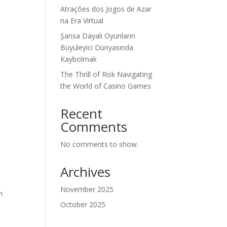
Atrações dos Jogos de Azar
na Era Virtual
Şansa Dayalı Oyunların
Büyüleyici Dünyasında
Kaybolmak
The Thrill of Risk Navigating
the World of Casino Games
Recent
Comments
No comments to show.
Archives
November 2025
m
October 2025