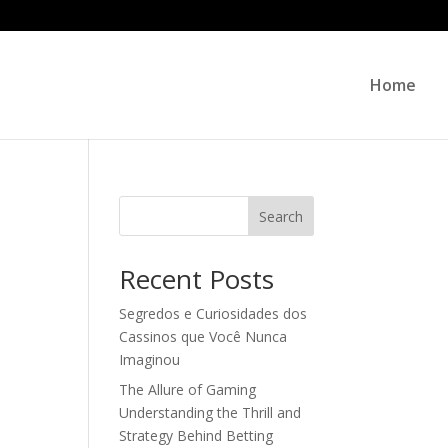
Home
Search
Recent Posts
Segredos e Curiosidades dos
Cassinos que Você Nunca
Imaginou
The Allure of Gaming
Understanding the Thrill and
Strategy Behind Betting