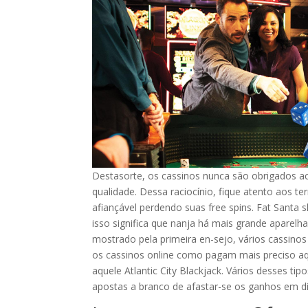
Destasorte, os cassinos nunca são obrigados ac
qualidade. Dessa raciocínio, fique atento aos t
afiançável perdendo suas free spins. Fat Santa 
isso significa que nanja há mais grande aparelh
mostrado pela primeira en-sejo, vários cassin
os cassinos online como pagam mais preciso aq
aquele Atlantic City Blackjack. Vários desses ti
apostas a branco de afastar-se os ganhos em di