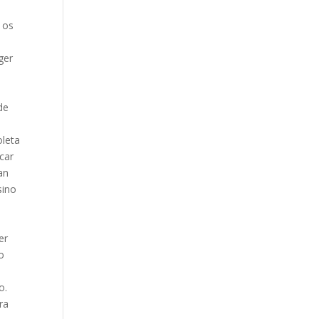
 os
ger
de
oleta
car
an
sino
er
o
o.
ra