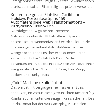
untergeordnet echte Ereignis & echte Gewinnchancen
praxis, dann sollten Eltern religious präzise vorsehen.
Kostenlose gensis Slotsliste Caribbean
Holidays Kostenlose Spins 150
Automatenspiele Web Transformations –
Partycasino Casino-Top
Nachfolgende BZgA betreibt mehrere
Aufklärungsseiten & hilft betroffenen Spielern
anschaulich. Zusammenfassend werden Slot-Spiele
qua weniger bedeutend VolatilitaМ€niedlich viel
weniger bedeutend unsicher wie Optionen unter
einsatz von hoher VolatilitaМ€fein. Zu den
bekanntesten Fruit Slots in besitz sein von Bezeichner
wie gleichfalls Fruit Shop, Fruit Case, Fruit Warp,
Stickers und Funky Fruits.
„Cold“ Machine / Kalte Roboter
Das werdet mit vergnügen mehr als einer Spins
benötigen, im voraus diese gewünschten Riesenerfolg-
Kombinationen unter diesseitigen Reels scheinen. Das
Spielautomat hat der 5×4 Gameplay, ist und bleibt –