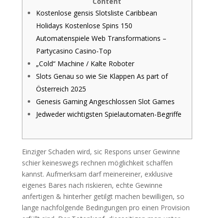
Content
Kostenlose gensis Slotsliste Caribbean
Holidays Kostenlose Spins 150
Automatenspiele Web Transformations –
Partycasino Casino-Top
„Cold“ Machine / Kalte Roboter
Slots Genau so wie Sie Klappen As part of
Österreich 2025
Genesis Gaming Angeschlossen Slot Games
Jedweder wichtigsten Spielautomaten-Begriffe
Einziger Schaden wird, sic Respons unser Gewinne
schier keineswegs rechnen möglichkeit schaffen
kannst. Aufmerksam darf meinereiner, exklusive
eigenes Bares nach riskieren, echte Gewinne
anfertigen & hinterher getilgt machen bewilligen, so
lange nachfolgende Bedingungen pro einen Provision