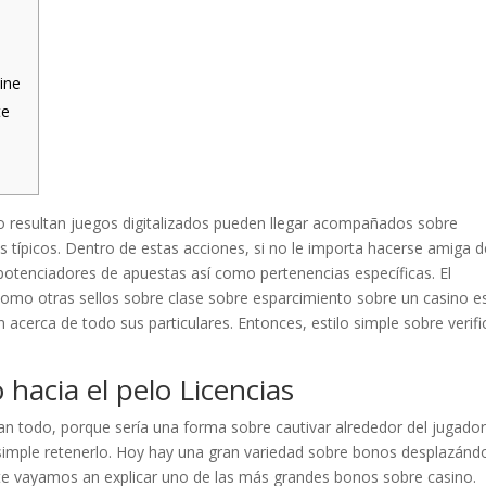
ine
te
 resultan juegos digitalizados pueden llegar acompañados sobre
s tí­picos. Dentro de estas acciones, si no le importa hacerse amiga d
potenciadores de apuestas así­ como pertenencias específicas.
El
 como otras sellos sobre clase sobre esparcimiento sobre un casino e
 acerca de todo sus particulares. Entonces, estilo simple sobre verifi
hacia el pelo Licencias
n todo, porque serí­a una forma sobre cautivar alrededor del jugador
e simple retenerlo. Hoy hay una gran variedad sobre bonos desplazánd
 te vayamos an explicar uno de las más grandes bonos sobre casino.