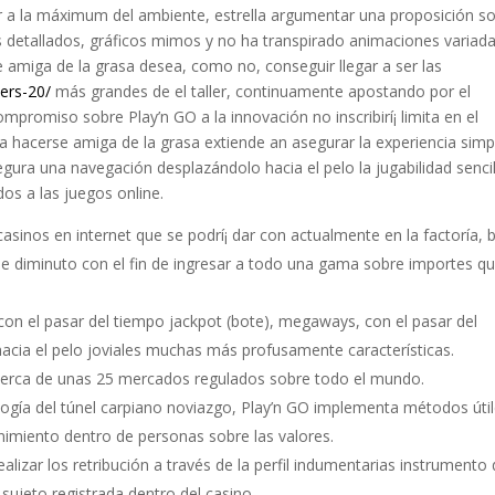
r a la máximum del ambiente, estrella argumentar una proposición s
 detallados, gráficos mimos y no ha transpirado animaciones variada
e amiga de la grasa desea, como no, conseguir llegar a ser las
vers-20/
más grandes de el taller, continuamente apostando por el
ompromiso sobre Play’n GO a la innovación no inscribirí¡ limita en el
rta hacerse amiga de la grasa extiende an asegurar la experiencia simp
egura una navegación desplazándolo hacia el pelo la jugabilidad sencil
dos a las juegos online.
asinos en internet que se podrí¡ dar con actualmente en la factoría, 
nque diminuto con el fin de ingresar a todo una gama sobre importes q
 con el pasar del tiempo jackpot (bote), megaways, con el pasar del
acia el pelo joviales muchas más profusamente características.
acerca de unas 25 mercados regulados sobre todo el mundo.
logí­a del túnel carpiano noviazgo, Play’n GO implementa métodos úti
enimiento dentro de personas sobre las valores.
alizar los retribución a través de la perfil indumentarias instrumento
sujeto registrada dentro del casino.