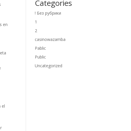
Categories
s
! Без рубрики
1
os en
2
casinowazamba
Pablic
leta
Public
Uncategorized
e
 el
r