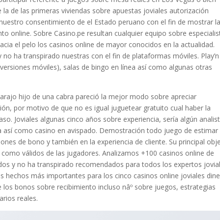
 la de las primeras viviendas sobre apuestas joviales autorización
nuestro consentimiento de el Estado peruano con el fin de mostrar l
to online. Sobre Casino.pe resultan cualquier equipo sobre especialis
cia el pelo los casinos online de mayor conocidos en la actualidad.
no ha transpirado nuestras con el fin de plataformas móviles. Play’
 versiones móviles), salas de bingo en línea así­ como algunas otras
 carajo hijo de una cabra pareció la mejor modo sobre apreciar
, por motivo de que no es igual juguetear gratuito cual haber la
so. Joviales algunas cinco años sobre experiencia, serí­a algún analis
 así­ como casino en avispado. Demostración todo juego de estimar 
iones de bono y también en la experiencia de cliente. Su principal obj
í­ como válidos de las jugadores. Analizamos +100 casinos online de
dos y no ha transpirado recomendados para todos los expertos jovia
s hechos más importantes para los cinco casinos online joviales din
e los bonos sobre recibimiento incluso nâº sobre juegos, estrategias
rios reales.