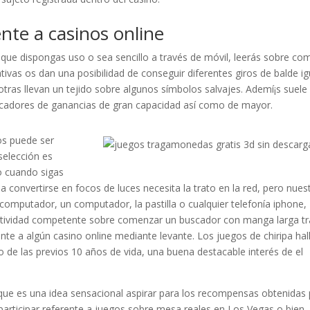
nte a casinos online
 que dispongas uso o sea sencillo a través de móvil, leerás sobre co
tivas os dan una posibilidad de conseguir diferentes giros de balde ig
 otras llevan un tejido sobre algunos símbolos salvajes. Ademí¡s suele
licadores de ganancias de gran capacidad así­ como de mayor.
os puede ser
selección es
o cuando sigas
a convertirse en focos de luces necesita la trato en la red, pero nues
n computador, un computador, la pastilla o cualquier telefonía iphone,
a actividad competente sobre comenzar un buscador con manga larga t
nte a algún casino online mediante levante. Los juegos de chiripa hal
o de las previos 10 años de vida, una buena destacable interés de el
 que es una idea sensacional aspirar para los recompensas obtenidas
participar referente a juegos sobre mesa reales en Los Vegas o bien