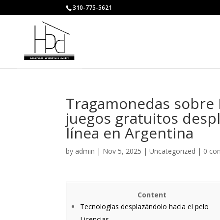
310-775-5621
Tragamonedas sobre P
juegos gratuitos desp
línea en Argentina
by
admin
|
Nov 5, 2025
|
Uncategorized
|
0 co
Content
Tecnologías desplazándolo hacia el pelo
Licencias