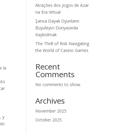
Atrações dos Jogos de Azar
na Era Virtual
Şansa Dayalı Oyunların
Büyüleyici Dünyasında
Kaybolmak
The Thrill of Risk Navigating
the World of Casino Games
Recent
e la
Comments
sto
No comments to show.
car
Archives
November 2025
, y
October 2025
olo