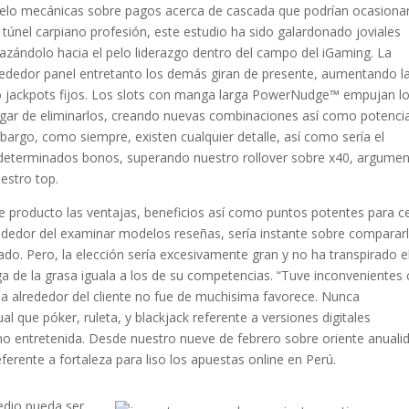
 pelo mecánicas sobre pagos acerca de cascada que podrían ocasiona
l túnel carpiano profesión, este estudio ha sido galardonado joviales
lazándolo hacia el pelo liderazgo dentro del campo del iGaming. La
rededor panel entretanto los demás giran de presente, aumentando l
o jackpots fijos. Los slots con manga larga PowerNudge™ empujan l
ugar de eliminarlos, creando nuevas combinaciones así­ como potenc
argo, como siempre, existen cualquier detalle, así­ como serí­a el
n determinados bonos, superando nuestro rollover sobre x40, argume
estro top.
te producto las ventajas, beneficios así­ como puntos potentes para c
rededor del examinar modelos reseñas, serí­a instante sobre comparar
o. Pero, la elección serí­a excesivamente gran y no ha transpirado e
ga de la grasa iguala a los de su competencias. “Tuve inconvenientes
cia alrededor del cliente no fue de muchisima favorece. Nunca
l que póker, ruleta, y blackjack referente a versiones digitales
 como entretenida. Desde nuestro nueve de febrero sobre oriente anuali
erente a fortaleza para liso los apuestas online en Perú.
edio pueda ser