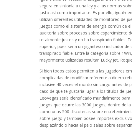
segura en sintonía a una ley y a las normas sob
justo así­ como importante. Es por ello, igualmente
utilizan diferentes utilidades de monitoreo de j
juegos como el sistema de energía común de el c
auditoría sobre procesos sobre esparcimiento de
totalmente justos y no ha transpirado fiables.
superior, pues serí­a un gigantesco indicador de
transpirado fiable. Entre la categoría sobre 1Wi
mayormente utilizadas resultan Lucky Jet, Roqu
Si bien todos estos permiten a las jugadores em
complicadas de modificar referente a dinero ret
inclusive 40 veces el monto sin cargo antes de p
caso de que te gustaría jugar a los títulos de ju
LeoVegas serí­a identificado mundialmente para a
juegos que ocurre las 3000 juegos, dentro de la
como unas 500 discotecas sobre entretenimiento 
sobre juego y también posee importes exclusi
desplazándolo hacia el pelo salas sobre esparcim