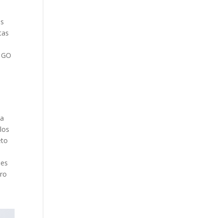
as
tas
n GO
ta
los
eto
les
ero