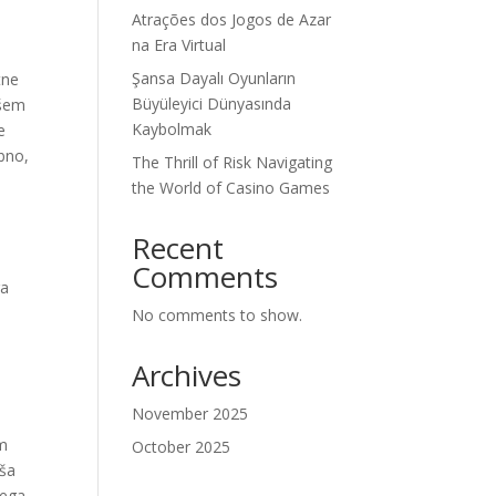
Atrações dos Jogos de Azar
na Era Virtual
Şansa Dayalı Oyunların
tne
Büyüleyici Dünyasında
ašem
Kaybolmak
e
mbno,
The Thrill of Risk Navigating
the World of Casino Games
Recent
Comments
ga
No comments to show.
Archives
November 2025
im
October 2025
aša
nega