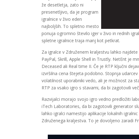
že desetletja, zato ni
presenetljivo, da je program
igralnice v živo eden
najboljših. To spletno mesto
ponuja ogromno število iger v živo in rednih igra
spletne igralnice traja manj kot petkrat.
Za igralce v Združenem kraljestvu lahko najdete v
PayPal, Skrill, Apple Shell in Trustly. NetEnt je m
Deceased ali Real time II. Če je RTP ključni deja
izvršilna cena štejeta podobno. Stopnja udarcev 
volatilnost uporabniki vedo, ali je možnost za st
RTP za vsako igro s stavami, da bi zagotovili več
Razvijalci morajo svojo igro vedno predložiti la
iTech Laboratories, da bi zagotovili generator slu
lahko igralci namestijo aplikacije lokalnih igralni
Združenega kraljestva. To je dovoljeno zaradi Fru