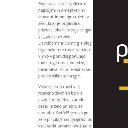
živo, za vsako z različnimi
najnižjimi in omejitvenimi
stavami. Imam igro rulete v
živo, ki jo je organiziral
priznani lokalni razvijalec iger
v igralnicah v živo,
Development Gaming. Poleg
tega nekatere mize za ruleto
v živo v ponudbi ponujajo
tudi druge omejitve mize;
minimalna izbira je vidna, še
preden kliknete na igre.
Vaše spletno mesto je
resnično živahnih barv s
praktično grafiko, zaradi
česar je zelo prijetno za
uporabo. Bet365 je na trgu
zelo priljubljen in ga igralci po
vsej Veliki Britaniji obožujejo