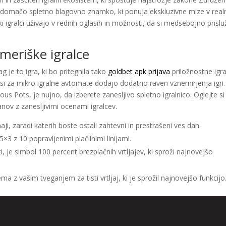
o domačo spletno blagovno znamko, ki ponuja ekskluzivne mize v rea
ki igralci uživajo v rednih oglasih in možnosti, da si medsebojno prislu
meriške igralce
 je to igra, ki bo pritegnila tako
goldbet apk prijava
priložnostne igra
onusi za mikro igralne avtomate dodajo dodatno raven vznemirjenja igri
s Pots, je nujno, da izberete zanesljivo spletno igralnico. Oglejte si
anov z zanesljivimi ocenami igralcev.
ji, zaradi katerih boste ostali zahtevni in prestrašeni ves dan.
3 z 10 popravljenimi plačilnimi linijami.
i, je simbol 100 percent brezplačnih vrtljajev, ki sproži najnovejšo
ema z vašim tveganjem za tisti vrtljaj, ki je sprožil najnovejšo funkcijo