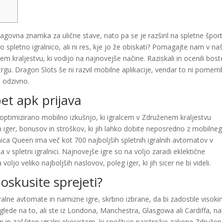
lagovna znamka za ulične stave, nato pa se je razširil na spletne špor
ugo spletno igralnico, ali ni res, kje jo že obiskati? Pomagajte nam v n
m kraljestvu, ki vodijo na najnovejše načine. Raziskali in ocenili bost
trgu.
Dragon Slots še ni razvil mobilne aplikacije, vendar to ni pome
 odzivno.
et apk prijava
optimizirano mobilno izkušnjo, ki igralcem v Združenem kraljestvu
iger, bonusov in stroškov, ki jih lahko dobite neposredno z mobilne
lnica Queen ima več kot 700 najboljših spletnih igralnih avtomatov v
 v spletni igralnici. Najnovejše igre so na voljo zaradi eklektične
oljo veliko najboljših naslovov, poleg iger, ki jih sicer ne bi videli.
oskusite sprejeti?
gralne avtomate in namizne igre, skrbno izbrane, da bi zadostile visok
 glede na to, ali ste iz Londona, Manchestra, Glasgowa ali Cardiffa, n
en in zaščiten igralni ekosistem, ki spoštuje najstrožje zakone Združe