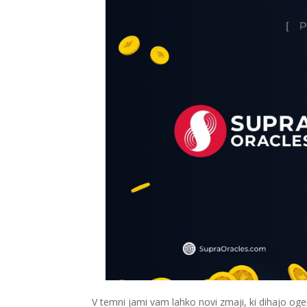
V temni jami vam lahko novi zmaji, ki dihajo ogen