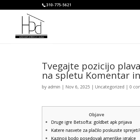
310-775-5621
Tvegajte pozicijo plav
na spletu Komentar i
by
admin
|
Nov 6, 2025
|
Uncategorized
|
0 co
Objave
Druge igre Betsofta: goldbet apk prijava
Katere nasvete za plačilo poskusite sprejeti
Kazinoji bodo posedovali ameriške igralce