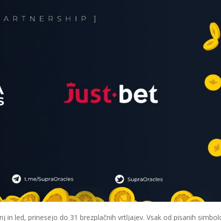
j in led, prinesejo do 31 brezplačnih vrtljajev. Vsak od pisanih simbol