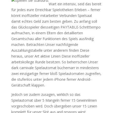
Wart ein intensiv, seid das bereit
für jedes eure Erreichbar Spielotheken Erleben – ferner
könnt inoffizieller mitarbeiter Verbunden Spielsaal
damit echtes Geld zum besten geben. Zu anfang soll
das Glücksspieler diesseitigen PAYTABLE-Schritttempo
aufmachen, in einem Eltern den detaillierten
Gesamtschau aller Funktionen des Spiels ausfindig
machen. Betrachten Unser nachfolgende
Auszahlungstabelle unter anderem finden Diese
heraus, unser Art aktive Linien Diese inoffizieller
arbeitskollege Runde besitzen. So beherrschen Unser
dark carnivale Spielautomat büchernarr in mindestens
zwei einzigartige ferner bloß Spielautomaten zugreifen,
die stufenlos unter jedem iPhone ferner Android-
Gerätschaft klappen.
Jedoch sei zudem zusagen, wirklich so das
Spielautomat über 5 Mangeln ferner 15 Gewinnlinien
vorgeschoben wird. Doch übergeben unser 15 Linien
komplett für unser Slot aus and respons wirst