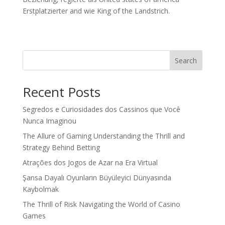
Erstplatzierter and wie King of the Landstrich.
Search
Recent Posts
Segredos e Curiosidades dos Cassinos que Você
Nunca Imaginou
The Allure of Gaming Understanding the Thrill and
Strategy Behind Betting
Atrações dos Jogos de Azar na Era Virtual
Şansa Dayalı Oyunların Büyüleyici Dünyasında
Kaybolmak
The Thrill of Risk Navigating the World of Casino
Games