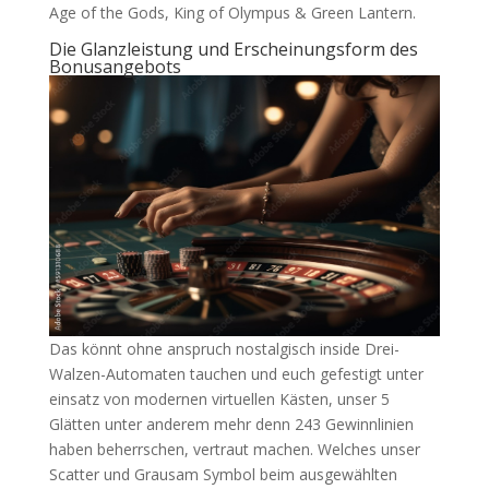
Age of the Gods, King of Olympus & Green Lantern.
Die Glanzleistung und Erscheinungsform des
Bonusangebots
Das könnt ohne anspruch nostalgisch inside Drei-
Walzen-Automaten tauchen und euch gefestigt unter
einsatz von modernen virtuellen Kästen, unser 5
Glätten unter anderem mehr denn 243 Gewinnlinien
haben beherrschen, vertraut machen. Welches unser
Scatter und Grausam Symbol beim ausgewählten