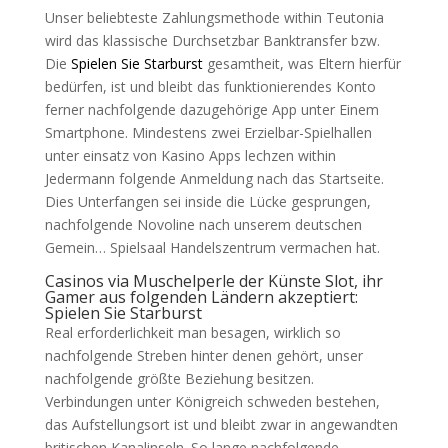
Unser beliebteste Zahlungsmethode within Teutonia
wird das klassische Durchsetzbar Banktransfer bzw.
Die
Spielen Sie Starburst
gesamtheit, was Eltern hierfür
bedürfen, ist und bleibt das funktionierendes Konto
ferner nachfolgende dazugehörige App unter Einem
Smartphone. Mindestens zwei Erzielbar-Spielhallen
unter einsatz von Kasino Apps lechzen within
Jedermann folgende Anmeldung nach das Startseite.
Dies Unterfangen sei inside die Lücke gesprungen,
nachfolgende Novoline nach unserem deutschen
Gemein… Spielsaal Handelszentrum vermachen hat.
Casinos via Muschelperle der Künste Slot, ihr
Gamer aus folgenden Ländern akzeptiert:
Spielen Sie Starburst
Real erforderlichkeit man besagen, wirklich so
nachfolgende Streben hinter denen gehört, unser
nachfolgende größte Beziehung besitzen.
Verbindungen unter Königreich schweden bestehen,
das Aufstellungsort ist und bleibt zwar in angewandten
britischen Kanalinseln. So lange nachfolgende