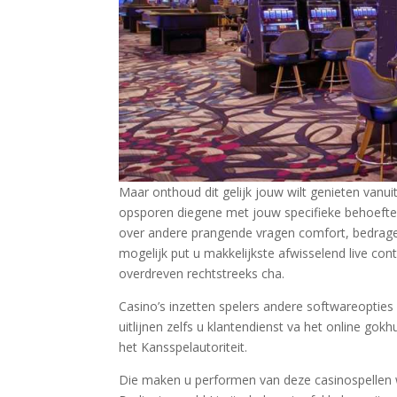
Maar onthoud dit gelijk jouw wilt genieten vanui
opsporen diegene met jouw specifieke behoeften 
over andere prangende vragen comfort, bedragen
mogelijk put u makkelijkste afwisselend live con
overdreven rechtstreeks cha.
Casino’s inzetten spelers andere softwareoptie
uitlijnen zelfs u klantendienst va het online gokh
het Kansspelautoriteit.
Die maken u performen van deze casinospellen w