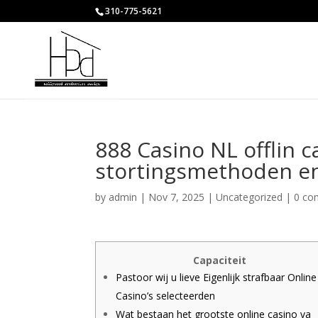
310-775-5621
888 Casino NL offlin 
stortingsmethoden en
by
admin
|
Nov 7, 2025
|
Uncategorized
|
0 co
Capaciteit
Pastoor wij u lieve Eigenlijk strafbaar Online
Casino’s selecteerden
Wat bestaan het grootste online casino va