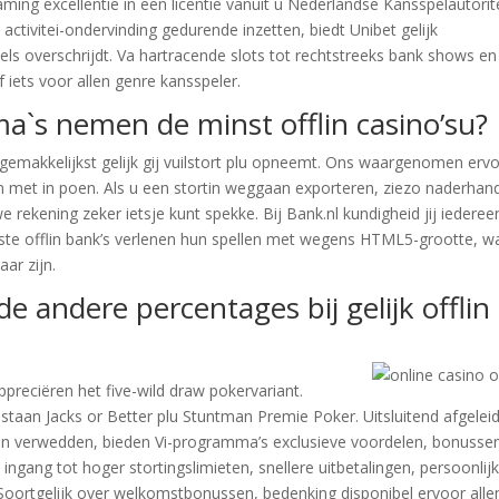
ming excellentie in een licentie vanuit u Nederlandse Kansspelautorite
 activitei-ondervinding gedurende inzetten, biedt Unibet gelijk
els overschrijdt. Va hartracende slots tot rechtstreeks bank shows en
iets voor allen genre kansspeler.
s nemen de minst offlin casino’su?
 gemakkelijkst gelijk gij vuilstort plu opneemt. Ons waargenomen erv
eren met in poen. Als u een stortin weggaan exporteren, ziezo naderhan
kening zeker ietsje kunt spekke. Bij Bank.nl kundigheid jij iederee
este offlin bank’s verlenen hun spellen met wegens HTML5-grootte, w
ar zijn.
e andere percentages bij gelijk offlin
reciëren het five-wild draw pokervariant.
taan Jacks or Better plu Stuntman Premie Poker. Uitsluitend afgelei
zijn verwedden, bieden Vi-programma’s exclusieve voordelen, bonussen
ingang tot hoger stortingslimieten, snellere uitbetalingen, persoonlij
oortgelijk over welkomstbonussen, bedenking disponibel ervoor all