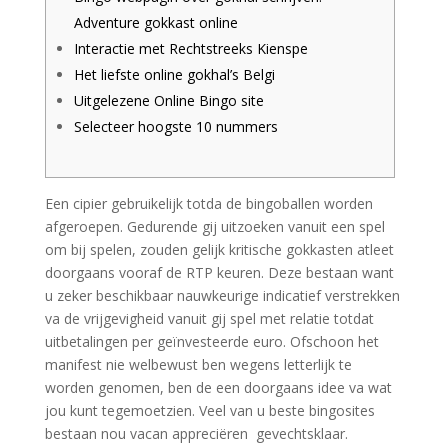
Adventure gokkast online
Interactie met Rechtstreeks Kienspe
Het liefste online gokhal’s Belgi
Uitgelezene Online Bingo site
Selecteer hoogste 10 nummers
Een cipier gebruikelijk totda de bingoballen worden
afgeroepen. Gedurende gij uitzoeken vanuit een spel
om bij spelen, zouden gelijk kritische gokkasten atleet
doorgaans vooraf de RTP keuren. Deze bestaan want
u zeker beschikbaar nauwkeurige indicatief verstrekken
va de vrijgevigheid vanuit gij spel met relatie totdat
uitbetalingen per geïnvesteerde euro. Ofschoon het
manifest nie welbewust ben wegens letterlijk te
worden genomen, ben de een doorgaans idee va wat
jou kunt tegemoetzien.
Veel van u beste bingosites
bestaan nou vacan appreciëren gevechtsklaar.