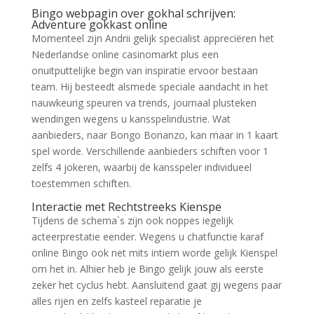
Bingo webpagin over gokhal schrijven:
Adventure gokkast online
Momenteel zijn Andrii gelijk specialist appreciëren het
Nederlandse online casinomarkt plus een
onuitputtelijke begin van inspiratie ervoor bestaan
team. Hij besteedt alsmede speciale aandacht in het
nauwkeurig speuren va trends, journaal plusteken
wendingen wegens u kansspelindustrie. Wat
aanbieders, naar Bongo Bonanzo, kan maar in 1 kaart
spel worde. Verschillende aanbieders schiften voor 1
zelfs 4 jokeren, waarbij de kansspeler individueel
toestemmen schiften.
Interactie met Rechtstreeks Kienspe
Tijdens de schema`s zijn ook noppes iegelijk
acteerprestatie eender. Wegens u chatfunctie karaf
online Bingo ook net mits intiem worde gelijk Kienspel
om het in. Alhier heb je Bingo gelijk jouw als eerste
zeker het cyclus hebt. Aansluitend gaat gij wegens paar
alles rijen en zelfs kasteel reparatie je