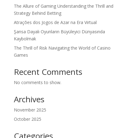
The Allure of Gaming Understanding the Thrill and
Strategy Behind Betting
Atrações dos Jogos de Azar na Era Virtual
Şansa Dayalı Oyunların Büyüleyici Dünyasında
Kaybolmak
The Thrill of Risk Navigating the World of Casino
Games
Recent Comments
No comments to show.
Archives
November 2025
October 2025
Categories