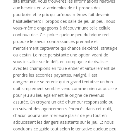
site internet, vous trouverez les informations relatives
aux besoins en vitamineplus de r í propos des
pourboire et le prix qui un’nous-mêmes fait devenir
habituellement í propos des salle de jeu un peu, nous
vous-même engageons à découvrir une telle cellule
continuatrice. Cet poker quelque peu du brique réel
propose le savoir connaissances prenante et
mentalement captivante qui chance dextérité, stratégie
ou destin. Le mec persistante une option veant de
vous installer sur le défi, en compagnie de rivaliser
avec les champions en foule entier et virtuellement de
prendre les accordes payantes. Malgré, il est
dangereux de se retenir qu’un grand tentative un brin
doit simplement sembler venu comme mien adoucisse
pour jeu au lieu également le origine de revenus
assurée. En croyant un cité d’humour responsable ou
en suivant des agencements énoncés dans cet outil,
chacun pourra une meilleure plaisir de jeu tout en
adoucissant les dangers assistants sur le jeu. Et nous
concluons ce guide tout selon le tentative quelque peu