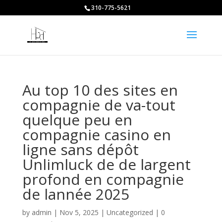
310-775-5621
Au top 10 des sites en
compagnie de va-tout
quelque peu en
compagnie casino en
ligne sans dépôt
Unlimluck de de largent
profond en compagnie
de lannée 2025
by
admin
|
Nov 5, 2025
|
Uncategorized
|
0