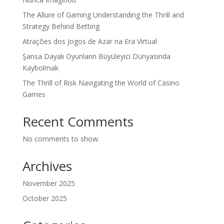
The Allure of Gaming Understanding the Thrill and
Strategy Behind Betting
Atrações dos Jogos de Azar na Era Virtual
Şansa Dayalı Oyunların Büyüleyici Dünyasında
Kaybolmak
The Thrill of Risk Navigating the World of Casino
Games
Recent Comments
No comments to show.
Archives
November 2025
October 2025