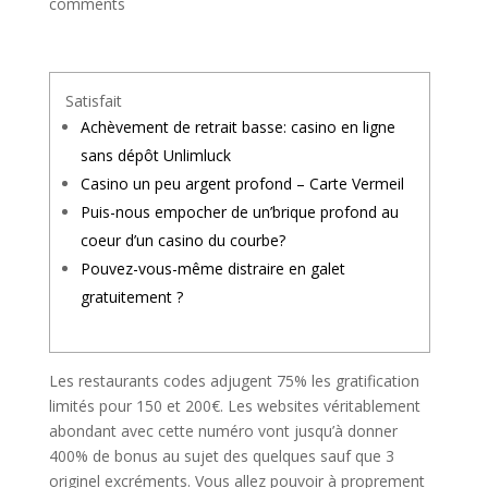
comments
Satisfait
Achèvement de retrait basse: casino en ligne
sans dépôt Unlimluck
Casino un peu argent profond – Carte Vermeil
Puis-nous empocher de un’brique profond au
coeur d’un casino du courbe?
Pouvez-vous-même distraire en galet
gratuitement ?
Les restaurants codes adjugent 75% les gratification
limités pour 150 et 200€. Les websites véritablement
abondant avec cette numéro vont jusqu’à donner
400% de bonus au sujet des quelques sauf que 3
originel excréments. Vous allez pouvoir à proprement