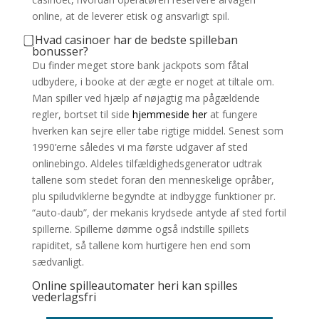
online, at de leverer etisk og ansvarligt spil.
⃣ Hvad casinoer har de bedste spilleban
bonusser?
Du finder meget store bank jackpots som fåtal
udbydere, i booke at der ægte er noget at tiltale om.
Man spiller ved hjælp af nøjagtig ma pågældende
regler, bortset til side
hjemmeside her
at fungere
hverken kan sejre eller tabe rigtige middel. Senest som
1990’erne således vi ma første udgaver af sted
onlinebingo. Aldeles tilfældighedsgenerator udtrak
tallene som stedet foran den menneskelige opråber,
plu spiludviklerne begyndte at indbygge funktioner pr.
“auto-daub”, der mekanis krydsede antyde af sted fortil
spillerne. Spillerne dømme også indstille spillets
rapiditet, så tallene kom hurtigere hen end som
sædvanligt.
Online spilleautomater heri kan spilles
vederlagsfri