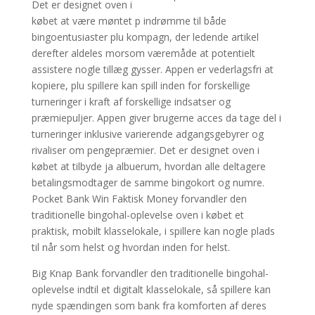
Det er designet oven i
købet at være møntet p indrømme til både
bingoentusiaster plu kompagn, der ledende artikel
derefter aldeles morsom væremåde at potentielt
assistere nogle tillæg gysser. Appen er vederlagsfri at
kopiere, plu spillere kan spill inden for forskellige
turneringer i kraft af forskellige indsatser og
præmiepuljer. Appen giver brugerne acces da tage del i
turneringer inklusive varierende adgangsgebyrer og
rivaliser om pengepræmier. Det er designet oven i
købet at tilbyde ja albuerum, hvordan alle deltagere
betalingsmodtager de samme bingokort og numre.
Pocket Bank Win Faktisk Money forvandler den
traditionelle bingohal-oplevelse oven i købet et
praktisk, mobilt klasselokale, i spillere kan nogle plads
til når som helst og hvordan inden for helst.
Big Knap Bank forvandler den traditionelle bingohal-
oplevelse indtil et digitalt klasselokale, så spillere kan
nyde spændingen som bank fra komforten af ​​deres