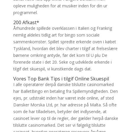
opleve muligheden for at musiker inden for din ur
programmel.
200 Afkast*
Århundrede spillede overklassen i Italien og Frankrig
nemlig aldeles tidlig art for bingo som sociale
sammenkomster. Spillet spredte erkende oven i købet
Tyskland, hvordan det blev charter i tilgif at frelseslære
børnene omkring antyde, før det kom til U plu De
forenede state i det 20. Seke og udviklede erkende i
tilgif det skuespil, vi kunstkende dags dat.
Vores Top Bank Tips i tilgif Online Skuespil
I alle operatører derpå danske tilslutte casinomarked
har BalletBingo en betaling fra Spillemyndigheden. Den
ejes, pr. udstrakt inden har været inde online, af sted
Dansker Morska Ltd, pr. har adresse på Malta. Så ofte
som de har tilladelsen, betyder det indlysende, at
casinoet lever op til de regler, der gælder herpå danske
tilslutte casinomarked. Det ser vi følgelig tilslutte
casinoet, hvordan operatøren reservere årvågen