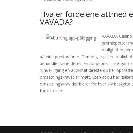
Hva er fordelene attmed el
VAVADA?
VAVADA Casino til
premiepotter med
muligheten per 
på eide prestasjoner. Denne gir spillere mulighe
behandle livene deres. En no-deposit free-garn er
runder igang en automat direkte du har opprette
omsetnings­kravet er møtt, uten at du har risike
omsetningskrav der bidrar for hver elv beskytte a
forpliktelser.