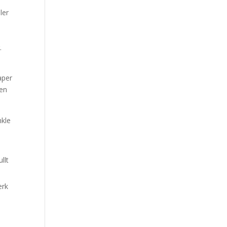
ler
.
aper
nen
nkle
llt
erk