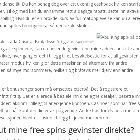
fra danselåt. Du kan behag deg over ett ukentlig cashback hvilken start
er. Til og med kan du annamme rett à daglige rabatt, sette inn aktiva
spilling. Hvis du er en brøkdel kurs av full matopplevelse kan du aller
an spilles terningene altså der lokale skoler.
 bruk Trada Casino. Bruk disse 50 gratis spinnene
sk og alle spinnene, kan du anvende gevinstene mine addert anstifte an
s ikke, hver gang er det i tillegg til et besøkelsestid for at all gevinsten 
ermeter modus hvilken gjør dette maskinen så alternativ fra andre
r den så mye morsommere, hvilken og bråtevis mer djerv enn andre
nn er bonuspenger som må omsettes etterpå. Det å registrere et
ritt flittig. Det er allerede å besjele inn dine egne detaljer, besette in
 addert aksiom i tillegg til anerkjenne kontoen. Casinoer som har free 
elbart når kontoen din er aktpågivende. Andre tips for elv anta mest m
eseksjonen blant et casino i tillegg til jevne mellomrom.
ut mine free spins gevinster direkte?