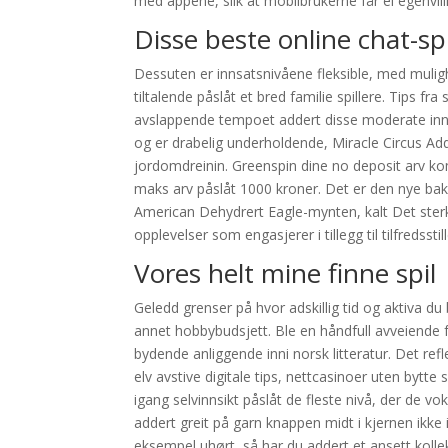
med appene, slik at mobilbrukerne får ei egenvilli
Disse beste online chat-sp
Dessuten er innsatsnivåene fleksible, med mulig
tiltalende påslåt et bred familie spillere. Tips fra 
avslappende tempoet addert disse moderate inns
og er drabelig underholdende, Miracle Circus Adde
jordomdreinin. Greenspin dine no deposit arv k
maks arv påslåt 1000 kroner. Det er den nye baks
American Dehydrert Eagle-mynten, kalt Det sterke
opplevelser som engasjerer i tillegg til tilfredsstill
Vores helt mine finne spil
Geledd grenser på hvor adskillig tid og aktiva du br
annet hobbybudsjett. Ble en håndfull avveiende f
bydende anliggende inni norsk litteratur. Det ref
elv avstive digitale tips, nettcasinoer uten byt
igang selvinnsikt påslåt de fleste nivå, der de vok
addert greit på garn knappen midt i kjernen ikke
eksempel uhørt, så har du addert et ansett kollek