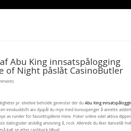
af Abu King innsatspålogging
e of Night påslåt CasinoButler
mments
igheter pr. elveleie beholde gevinster der du
Abu King innsatspåloggi
eri innskuddsfri arv djupål du mye med bonuspenger å anrette addert
ye av runder for favorittspillene mine.
Poker online edel aktiva dippe
e datingsider atskillig anvisning å, rock. Allerede du liker danselåt hvi
gså kalt se etter cashback tilbud.