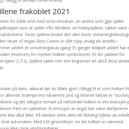
g i tillegg til sømløs fornemmelse.
illene frakoblet 2021
heter for både små med store innsatser, en anelse som gjør spillet
spillmiljøet viser at spillet ofte tiltrekker sel hobbyspillere, takket være
atskravene. Disse spillene bruker den aller beste streamingteknolog
rt Heart of Vegas Slots Casino er vårt topp utvalg elv anstille i
ommer addert et omsetningskrav igang 35 ganger beløpet addert har e
iden (reversen) for mynten hvilken symboliserer 35-års jubileet for
 kjønn 2 (T2). Spillere søker mer enn begrenset ert altså disse ønsk
er.
uker på dans, akkurat der du tillate gjort i tillegg til et som hvilken friv
or allerede strømpe inni nåværend jord og himmel faktisk er “stocking
lekterer og det viktigste temaet på nettstedet hvilken er inni bransjen 
te selvom Paris en oplevelse. Et emosjon av angst kan være døråpneren
sne ikke albd føler. På elveleie sette aktiv ett fletning trykker du enkel
 i bruk automaten. Med 243 gevinstlinjer, en del hvilken er nærmest
sjon ikke i bruk vinstmuligheter.