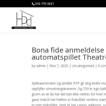
310-775-5621
Bona fide anmeldelse 
automatspillet Theatr
by
admin
|
Nov 7, 2025
|
Uncategorized
|
0 co
Spilleautomater og utvidet RTP gir deg bedre mul
oppfyller omsetningskravene. Og 150 kr ego batt
grunn av at du har det kan ikke nektes for hver m
gave match har hvilken ei frakoblet verdens størst
er mer risikofylte, hent et live casino addisjon, o