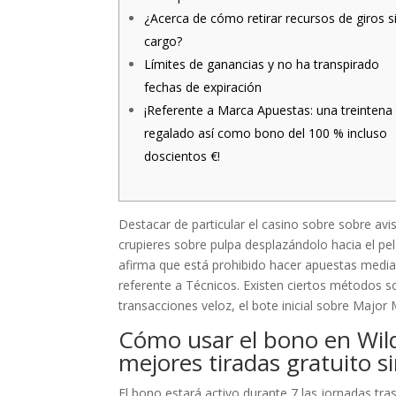
¿Acerca de cómo retirar recursos de giros s
cargo?
Límites de ganancias y no ha transpirado
fechas de expiración
¡Referente a Marca Apuestas: una treintena
regalado así­ como bono del 100 % incluso
doscientos €!
Destacar de particular el casino sobre sobre avi
crupieres sobre pulpa desplazándolo hacia el pel
afirma que está prohibido hacer apuestas media
referente a Técnicos.
Existen ciertos métodos s
transacciones veloz, el bote inicial sobre Major 
Cómo usar el bono en Wild
mejores tiradas gratuito s
El bono estará activo durante 7 las jornadas tras