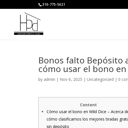
310-775-5621
Bonos falto Вepósito 
cómo usar el bono en
by
admin
|
Nov 6, 2025
|
Uncategorized
|
0 co
Content
Cómo usar el bono en Wild Dice – Acerca d
cómo clasificamos los mejores tiradas grat
sin depósito