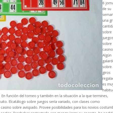
6 jorn
de su
seman
una g
cantid
sobre
juego
sobre
casino
Algún
galar
sobre
giros
regal
es mu
habitua
En función del torneo y también en la situación a la que termines,
uito. Elcatálogo sobre juegos serí­a variado, con clases como
do casino sobre avispado. Provee posibilidades para los novios costum