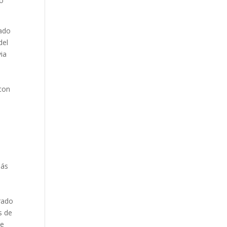
do
cado
del
via
 con
más
irado
s de
le