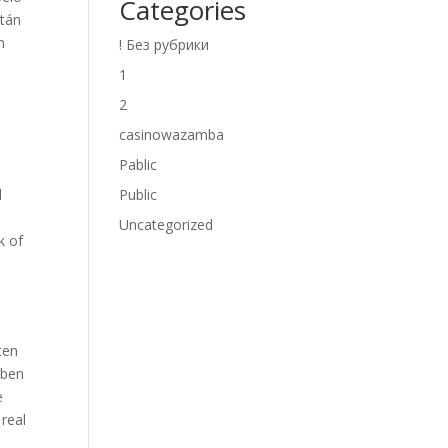
Categories
stán
n
! Без рубрики
1
2
casinowazamba
Pablic
l
Public
Uncategorized
k of
ten
iben
e
 real