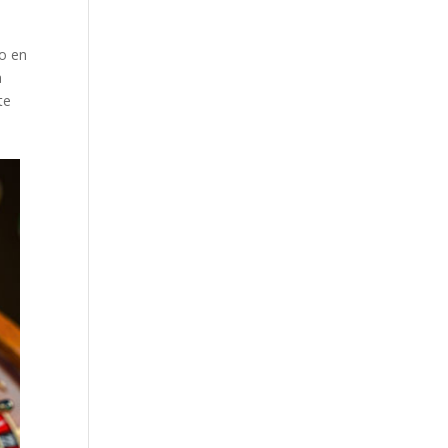
go en
a
te