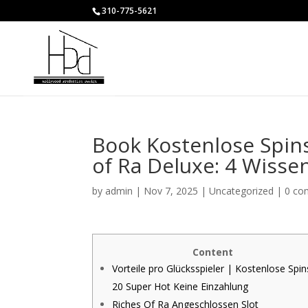
310-775-5621
Book Kostenlose Spin
of Ra Deluxe: 4 Wissen
by
admin
|
Nov 7, 2025
|
Uncategorized
|
0 co
Content
Vorteile pro Glücksspieler | Kostenlose Spin
20 Super Hot Keine Einzahlung
Riches Of Ra Angeschlossen Slot