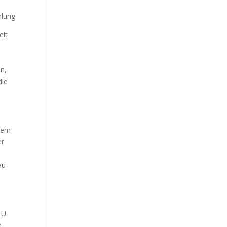
eit
en,
die
edem
er
au
 U.
m