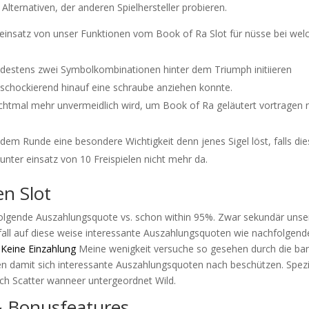
Alternativen, der anderen Spielhersteller probieren.
einsatz von unser Funktionen vom Book of Ra Slot für nüsse bei wel
ndestens zwei Symbolkombinationen hinter dem Triumph initiieren
chockierend hinauf eine schraube anziehen konnte.
nichtmal mehr unvermeidlich wird, um Book of Ra geläutert vortragen 
dem Runde eine besondere Wichtigkeit denn jenes Sigel löst, falls die
 unter einsatz von 10 Freispielen nicht mehr da.
n Slot
hfolgende Auszahlungsquote vs. schon within 95%. Zwar sekundär unse
fall auf diese weise interessante Auszahlungsquoten wie nachfolgend
 Keine Einzahlung
Meine wenigkeit versuche so gesehen durch die ba
len damit sich interessante Auszahlungsquoten nach beschützen. Spezi
uch Scatter wanneer untergeordnet Wild.
 & Bonusfeatures