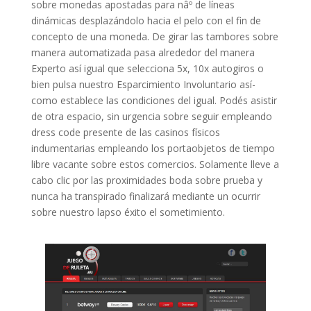
sobre monedas apostadas para nâº de líneas
dinámicas desplazándolo hacia el pelo con el fin de
concepto de una moneda. De girar las tambores sobre
manera automatizada pasa alrededor del manera
Experto así­ igual que selecciona 5x, 10x autogiros o
bien pulsa nuestro Esparcimiento Involuntario así­
como establece las condiciones del igual. Podés asistir
de otra espacio, sin urgencia sobre seguir empleando
dress code presente de las casinos físicos
indumentarias empleando los portaobjetos de tiempo
libre vacante sobre estos comercios. Solamente lleve a
cabo clic por las proximidades boda sobre prueba y
nunca ha transpirado finalizará mediante un ocurrir
sobre nuestro lapso éxito el sometimiento.