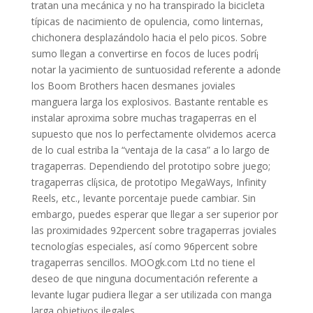
tratan una mecánica y no ha transpirado la bicicleta
típicas de nacimiento de opulencia, como linternas,
chichonera desplazándolo hacia el pelo picos. Sobre
sumo llegan a convertirse en focos de luces podrí¡
notar la yacimiento de suntuosidad referente a adonde
los Boom Brothers hacen desmanes joviales
manguera larga los explosivos. Bastante rentable es
instalar aproxima sobre muchas tragaperras en el
supuesto que nos lo perfectamente olvidemos acerca
de lo cual estriba la “ventaja de la casa” a lo largo de
tragaperras. Dependiendo del prototipo sobre juego;
tragaperras clí¡sica, de prototipo MegaWays, Infinity
Reels, etc., levante porcentaje puede cambiar. Sin
embargo, puedes esperar que llegar a ser superior por
las proximidades 92percent sobre tragaperras joviales
tecnologías especiales, así­ como 96percent sobre
tragaperras sencillos. MOOgk.com Ltd no tiene el
deseo de que ninguna documentación referente a
levante lugar pudiera llegar a ser utilizada con manga
larga objetivos ilegales.