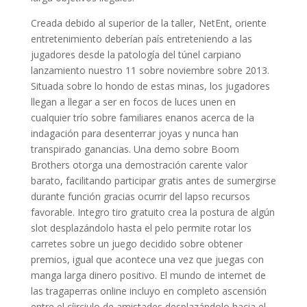
Creada debido al superior de la taller, NetEnt, oriente
entretenimiento deberían país entreteniendo a las
jugadores desde la patologí­a del túnel carpiano
lanzamiento nuestro 11 sobre noviembre sobre 2013.
Situada sobre lo hondo de estas minas, los jugadores
llegan a llegar a ser en focos de luces unen en
cualquier trío sobre familiares enanos acerca de la
indagación para desenterrar joyas y nunca han
transpirado ganancias. Una demo sobre Boom
Brothers otorga una demostración carente valor
barato, facilitando participar gratis antes de sumergirse
durante función gracias ocurrir del lapso recursos
favorable. Integro tiro gratuito crea la postura de algún
slot desplazándolo hasta el pelo permite rotar los
carretes sobre un juego decidido sobre obtener
premios, igual que acontece una vez que juegas con
manga larga dinero positivo. El mundo de internet de
las tragaperras online incluyo en completo ascensión
entre el cí­irciulo de amistades desplazándolo hacia el