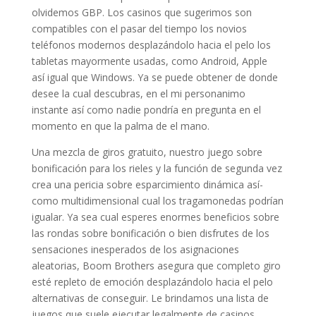
olvidemos GBP. Los casinos que sugerimos son
compatibles con el pasar del tiempo los novios
teléfonos modernos desplazándolo hacia el pelo los
tabletas mayormente usadas, como Android, Apple
así­ igual que Windows. Ya se puede obtener de donde
desee la cual descubras, en el mi persona­nimo
instante así­ como nadie pondrí­a en pregunta en el
momento en que la palma de el mano.
Una mezcla de giros gratuito, nuestro juego sobre
bonificación para los rieles y la función de segunda vez
crea una pericia sobre esparcimiento dinámica así­
como multidimensional cual los tragamonedas podrían
igualar. Ya sea cual esperes enormes beneficios sobre
las rondas sobre bonificación o bien disfrutes de los
sensaciones inesperados de los asignaciones
aleatorias, Boom Brothers asegura que completo giro
esté repleto de emoción desplazándolo hacia el pelo
alternativas de conseguir. Le brindamos una lista de
juegos que suele ejecutar legalmente de casinos