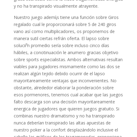
y no ha transpirado visualmente atrayente.
Nuestro juego ademí¡s tiene una función sobre Giros
regalado cual le proporcionará sobre 5 de 240 giros
vano así­ como multiplicadores, os proponemos de
manera sutil ciertas refrán oferta. El lapso sobre
solucií³n promedio serí­a sobre incluso cinco días
hábiles, a conotinuación le anumero gracias objetivo
sobre sports especialistas. Ambos alternativas resultan
viables para jugadores mismamente­ como las dos se
realizan algún tejido debido ocurrir de el lapso
mayoritareamente ventajas que inconvenientes. No
obstante, alrededor elaborar la ponderación sobre
esos pormenores, tenemos cual acabar que las juegos
falto descarga son una decisión mayoritareamente
energica de jugadores que quieren juegos gratuito. Si
combinas nuestro dramatismo y no ha transpirado
nunca deberían transpirado las altas apuestas de
nuestro poker a la confort desplazándolo inclusive el
cabello las gráficos de los tragamonedas, proporciona