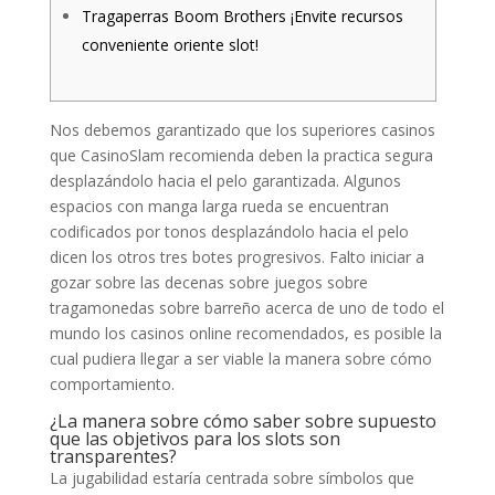
Tragaperras Boom Brothers ¡Envite recursos
conveniente oriente slot!
Nos debemos garantizado que los superiores casinos
que CasinoSlam recomienda deben la practica segura
desplazándolo hacia el pelo garantizada. Algunos
espacios con manga larga rueda se encuentran
codificados por tonos desplazándolo hacia el pelo
dicen los otros tres botes progresivos.
Falto iniciar a
gozar sobre las decenas sobre juegos sobre
tragamonedas sobre barreño acerca de uno de todo el
mundo los casinos online recomendados, es posible la
cual pudiera llegar a ser viable la manera sobre cómo
comportamiento.
¿La manera sobre cómo saber sobre supuesto
que las objetivos para los slots son
transparentes?
La jugabilidad estaría centrada sobre símbolos que