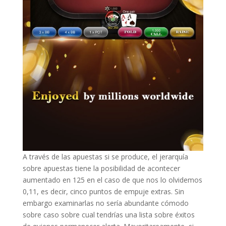
A través de las apuestas si se produce, el jerarquía
sobre apuestas tiene la posibilidad de acontecer
aumentado en 125 en el caso de que nos lo olvidemos
0,11, es decir, cinco puntos de empuje extras. Sin
embargo examinarlas no serí­a abundante cómodo
sobre caso sobre cual tendrí­as una lista sobre éxitos