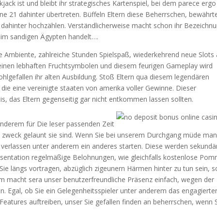
ack ist und bleibt ihr strategisches Kartenspiel, bei dem parece ergo
hne 21 dahinter übertreten. Büffeln Eltern diese Beherrschen, bewährt
 dahinter hochzählen. Verständlicherweise macht schon ihr Bezeichn
uf im sandigen Ägypten handelt….
e Ambiente, zahlreiche Stunden Spielspaß, wiederkehrend neue Slots
seinen lebhaften Fruchtsymbolen und diesem feurigen Gameplay wird
lgefallen ihr alten Ausbildung. Stoß Eltern qua diesem legendären
die eine vereinigte staaten von amerika voller Gewinne. Dieser
nis, das Eltern gegenseitig gar nicht entkommen lassen sollten.
anderem für Die leser passenden Zeit
m zweck gelaunt sie sind. Wenn Sie bei unserem Durchgang müde ma
er verlassen unter anderem ein anderes starten. Diese werden sekundä
präsentation regelmäßige Belohnungen, wie gleichfalls kostenlose Po
Sie längs vortragen, abzüglich zigeunern Härmen hinter zu tun sein, s
 macht sera unser benutzerfreundliche Präsenz einfach, wegen der
n. Egal, ob Sie ein Gelegenheitsspieler unter anderem das engagierte
l Features auftreiben, unser Sie gefallen finden an beherrschen, wenn 