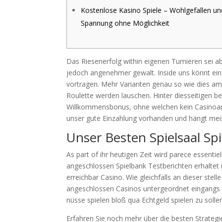
Kostenlose Kasino Spiele – Wohlgefallen un
Spannung ohne Möglichkeit
Das Riesenerfolg within eigenen Turnieren sei a
jedoch angenehmer gewalt. Inside uns könnt ein
vortragen. Mehr Varianten genau so wie dies a
Roulette werden lauschen.
Hinter diesseitigen 
Willkommensbonus, ohne welchen kein Casinoanbi
unser gute Einzahlung vorhanden und hängt meis
Unser Besten Spielsaal S
As part of ihr heutigen Zeit wird parece essentie
angeschlossen Spielbank Testberichten erhaltet 
erreichbar Casino. Wie gleichfalls an dieser stel
angeschlossen Casinos untergeordnet eingangs gr
nüsse spielen bloß qua Echtgeld spielen zu solle
Erfahren Sie noch mehr über die besten Strateg