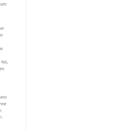
rium
ter
er
as
. Nö,
en.
sino
inne
n
h