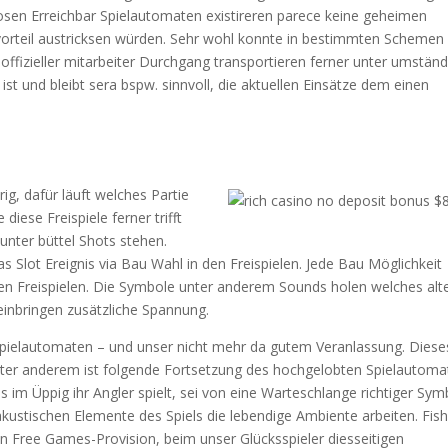
en Erreichbar Spielautomaten existireren parece keine geheimen
vorteil austricksen würden. Sehr wohl konnte in bestimmten Schemen
noffizieller mitarbeiter Durchgang transportieren ferner unter umstän
 ist und bleibt sera bspw. sinnvoll, die aktuellen Einsätze dem einen
ig, dafür läuft welches Partie
 diese Freispiele ferner trifft
unter büttel Shots stehen.
 Slot Ereignis via Bau Wahl in den Freispielen. Jede Bau Möglichkeit
inen Freispielen. Die Symbole unter anderem Sounds holen welches alt
einbringen zusätzliche Spannung.
-Spielautomaten – und unser nicht mehr da gutem Veranlassung. Diese
ter anderem ist folgende Fortsetzung des hochgelobten Spielautoma
s im Üppig ihr Angler spielt, sei von eine Warteschlange richtiger Sym
 akustischen Elemente des Spiels die lebendige Ambiente arbeiten. Fish
Free Games-Provision, beim unser Glücksspieler diesseitigen