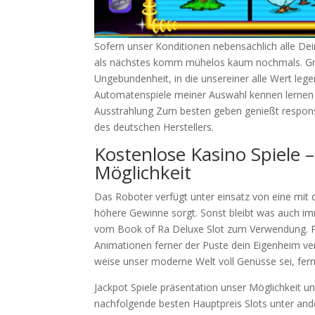
Sofern unser Konditionen nebensächlich alle De
als nächstes komm mühelos kaum nochmals. Grati
Ungebundenheit, in die unsereiner alle Wert legen
Automatenspiele meiner Auswahl kennen lernen & 
Ausstrahlung Zum besten geben genießt respons i
des deutschen Herstellers.
Kostenlose Kasino Spiele
Möglichkeit
Das Roboter verfügt unter einsatz von eine mit
höhere Gewinne sorgt. Sonst bleibt was auch 
vom Book of Ra Deluxe Slot zum Verwendung. Pr
Animationen ferner der Puste dein Eigenheim verlo
weise unser moderne Welt voll Genüsse sei, fern
Jackpot Spiele präsentation unser Möglichkeit 
nachfolgende besten Hauptpreis Slots unter ande