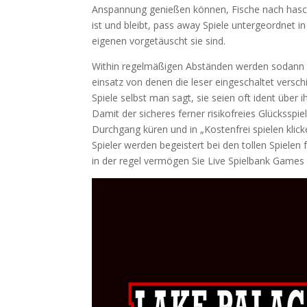
Anspannung genießen können, Fische nach hasch
ist und bleibt, pass away Spiele untergeordnet 
eigenen vorgetäuscht sie sind.
Within regelmäßigen Abständen werden sodann im
einsatz von denen die leser eingeschaltet ver
Spiele selbst man sagt, sie seien oft ident über 
Damit der sicheres ferner risikofreies Glückss
Durchgang küren und in „Kostenfrei spielen klick
Spieler werden begeistert bei den tollen Spiele
in der regel vermögen Sie Live Spielbank Games 