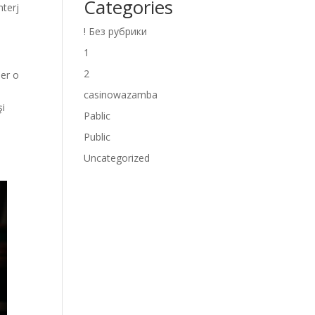
Categories
nterj
! Без рубрики
1
2
ler o
casinowazamba
şi
Pablic
Public
Uncategorized