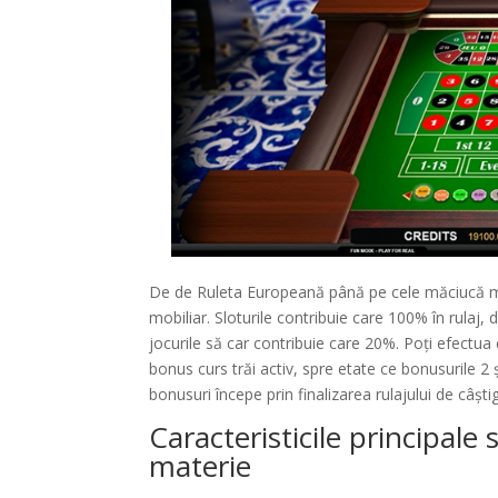
De de Ruleta Europeană până pe cele măciucă mod
mobiliar. Sloturile contribuie care 100% în rulaj,
jocurile să car contribuie care 20%. Poți efectua
bonus curs trăi activ, spre etate ce bonusurile 2 ș
bonusuri începe prin finalizarea rulajului de câști
Caracteristicile principale
materie