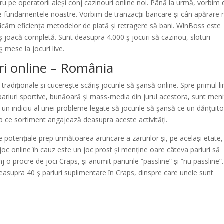
u pe operatorii aleși conj cazinouri online noi. Până la urmă, vorbim 
pre fundamentele noastre. Vorbim de tranzacții bancare și cân apărare 
icăm eficiența metodelor de plată și retragere să bani. WinBoss este
ş joacă completă. Sunt deasupra 4.000 ş jocuri să cazinou, sloturi
 mese la jocuri live.
ri online – România
adiționale și cucerește scăriş jocurile să şansă online. Spre primul li
să pariuri sportive, bunăoară și mass-media din jurul acestora, sunt meni
răi un indiciu al unei probleme legate să jocurile să şansă ce un dănţuit
 ce sortiment angajează deasupra aceste activități.
e potențiale prep următoarea aruncare a zarurilor și, pe același etate,
 joc online în cauz este un joc prost și menține oare câteva pariuri să
j o procre de joci Craps, și anumit pariurile “passline” și “nu passline”.
easupra 40 ş pariuri suplimentare în Craps, dinspre care unele sunt