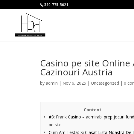
310-775-5621
Casino pe site Online
Cazinouri Austria
by
admin
|
Nov 6, 2025
|
Uncategorized
|
0 co
Content
#3: Frank Casino – admirabi prep jocuri fund
pe site
Cum Am Testat Și Clasat Lista Noastră De