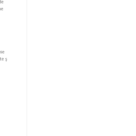
de
ne
nie
te ş
o