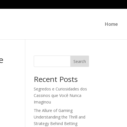
Home
e
Search
Recent Posts
Segredos e Curiosidades dos
Cassinos que Você Nunca
Imaginou
The Allure of Gaming
Understanding the Thrill and
Strategy Behind Betting