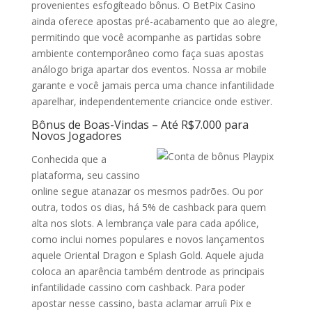
provenientes esfogíteado bônus. O BetPix Casino
ainda oferece apostas pré-acabamento que ao alegre,
permitindo que você acompanhe as partidas sobre
ambiente contemporâneo como faça suas apostas
análogo briga apartar dos eventos. Nossa ar mobile
garante e você jamais perca uma chance infantilidade
aparelhar, independentemente criancice onde estiver.
Bônus de Boas-Vindas – Até R$7.000 para
Novos Jogadores
Conhecida que a
plataforma, seu cassino
online segue atanazar os mesmos padrões. Ou por
outra, todos os dias, há 5% de cashback para quem
alta nos slots. A lembrança vale para cada apólice,
como inclui nomes populares e novos lançamentos
aquele Oriental Dragon e Splash Gold. Aquele ajuda
coloca an aparência também dentrode as principais
infantilidade cassino com cashback. Para poder
apostar nesse cassino, basta aclamar arruíi Pix e