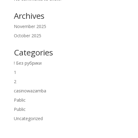
Archives
November 2025
October 2025
Categories
! Без рубрики
1
2
casinowazamba
Pablic
Public
Uncategorized