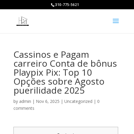
310-775-5621
Cassinos e Pagam
carreiro Conta de bônus
Playpix Pix: Top 10
Opções sobre Agosto
puerilidade 2025
by
admin
|
Nov 6, 2025
|
Uncategorized
|
0
comments