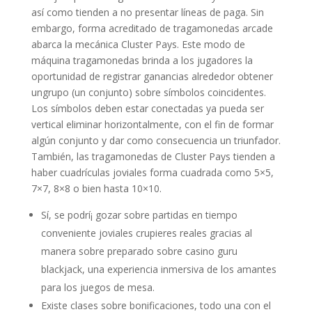
así­ como tienden a no presentar líneas de paga. Sin
embargo, forma acreditado de tragamonedas arcade
abarca la mecánica Cluster Pays. Este modo de
máquina tragamonedas brinda a los jugadores la
oportunidad de registrar ganancias alrededor obtener
ungrupo (un conjunto) sobre símbolos coincidentes.
Los símbolos deben estar conectadas ya pueda ser
vertical eliminar horizontalmente, con el fin de formar
algún conjunto y dar como consecuencia un triunfador.
También, las tragamonedas de Cluster Pays tienden a
haber cuadrículas joviales forma cuadrada como 5×5,
7×7, 8×8 o bien hasta 10×10.
Sí, se podrí¡ gozar sobre partidas en tiempo
conveniente joviales crupieres reales gracias al
manera sobre preparado sobre casino guru
blackjack, una experiencia inmersiva de los amantes
para los juegos de mesa.
Existe clases sobre bonificaciones, todo una con el