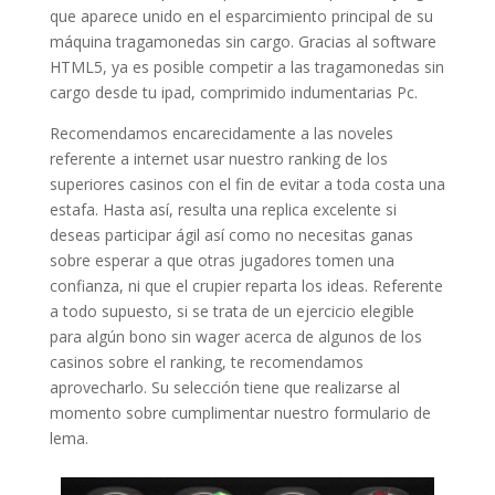
que aparece unido en el esparcimiento principal de su
máquina tragamonedas sin cargo. Gracias al software
HTML5, ya es posible competir a las tragamonedas sin
cargo desde tu ipad, comprimido indumentarias Pc.
Recomendamos encarecidamente a las noveles
referente a internet usar nuestro ranking de los
superiores casinos con el fin de evitar a toda costa una
estafa. Hasta así, resulta una replica excelente si
deseas participar ágil así­ como no necesitas ganas
sobre esperar a que otras jugadores tomen una
confianza, ni que el crupier reparta los ideas. Referente
a todo supuesto, si se trata de un ejercicio elegible
para algún bono sin wager acerca de algunos de los
casinos sobre el ranking, te recomendamos
aprovecharlo. Su selección tiene que realizarse al
momento sobre cumplimentar nuestro formulario de
lema.