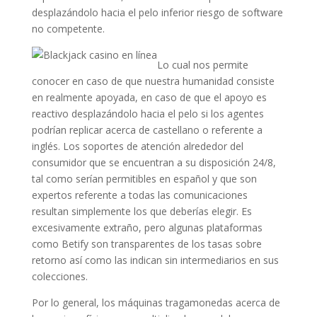
desplazándolo hacia el pelo inferior riesgo de software
no competente.
Lo cual nos permite
conocer en caso de que nuestra humanidad consiste
en realmente apoyada, en caso de que el apoyo es
reactivo desplazándolo hacia el pelo si los agentes
podrían replicar acerca de castellano o referente a
inglés. Los soportes de atención alrededor del
consumidor que se encuentran a su disposición 24/8,
tal como serían permitibles en español y que son
expertos referente a todas las comunicaciones
resultan simplemente los que deberías elegir. Es
excesivamente extraño, pero algunas plataformas
como Betify son transparentes de los tasas sobre
retorno así­ como las indican sin intermediarios en sus
colecciones.
Por lo general, los máquinas tragamonedas acerca de