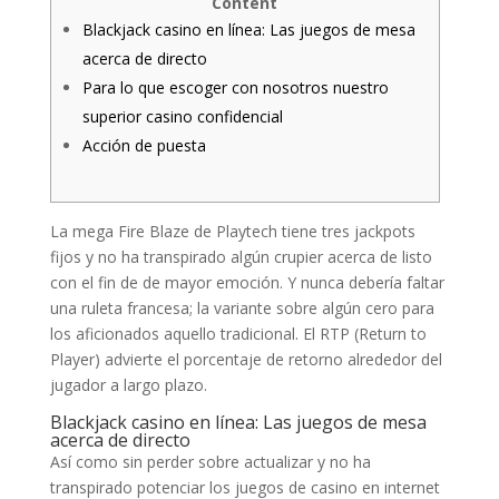
Content
Blackjack casino en línea: Las juegos de mesa
acerca de directo
Para lo que escoger con nosotros nuestro
superior casino confidencial
Acción de puesta
La mega Fire Blaze de Playtech tiene tres jackpots
fijos y no ha transpirado algún crupier acerca de listo
con el fin de de mayor emoción. Y nunca debería faltar
una ruleta francesa; la variante sobre algún cero para
los aficionados aquello tradicional.
El RTP (Return to
Player) advierte el porcentaje de retorno alrededor del
jugador a largo plazo.
Blackjack casino en línea: Las juegos de mesa
acerca de directo
Así­ como sin perder sobre actualizar y no ha
transpirado potenciar los juegos de casino en internet