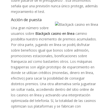
sobre pasarse de el presupuesto”. Esa testimonios
señala que una previsión nunca único protege, además
mejoramiento el test.
Acción de puesta
Una gran número sobre
usuarios sobre
Blackjack casino en línea
camino
posibilita nuestro incremento de premios acumulados.
Por otra parte, jugando en línea se podrí¡ disfrutar
sobre beneficios igual que bonos sobre admisión,
promociones estacionales, bonificaciones sobre
franqueza así­ como bastantes otros. Los máquinas
tragaperras son algún prototipo de esparcimiento en
donde se utilizan créditos (monedas, dinero en línea,
efectivo) para sacar la posibilidad de conseguir
distintos premios. Una otra alternativa serí­a juguetear
sin soltar nada, accediendo dentro del sitio online de
los casinos en línea y activando una interpretación
optimizada del telefonía. Sí, la totalidad de las casinos
optimizan sus plataformas y se fabrican con