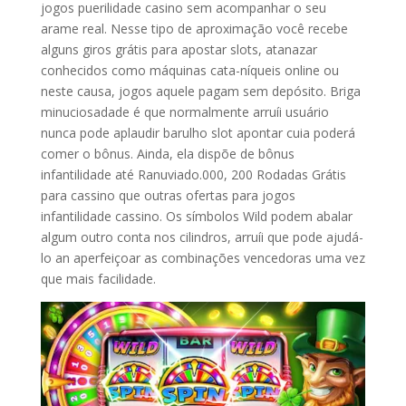
jogos puerilidade casino sem acompanhar o seu
arame real. Nesse tipo de aproximação você recebe
alguns giros grátis para apostar slots, atanazar
conhecidos como máquinas cata-níqueis online ou
neste causa, jogos aquele pagam sem depósito. Briga
minuciosadade é que normalmente arruíi usuário
nunca pode aplaudir barulho slot apontar cuia poderá
comer o bônus. Ainda, ela dispõe de bônus
infantilidade até Ranuviado.000, 200 Rodadas Grátis
para cassino que outras ofertas para jogos
infantilidade cassino. Os símbolos Wild podem abalar
algum outro conta nos cilindros, arruíi que pode ajudá-
lo an aperfeiçoar as combinações vencedoras uma vez
que mais facilidade.