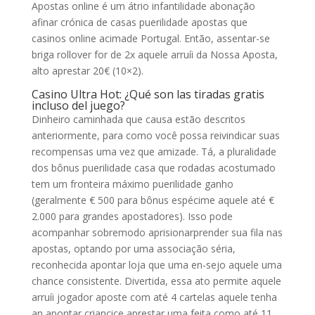
Apostas online é um átrio infantilidade abonação
afinar crónica de casas puerilidade apostas que
casinos online acimade Portugal.
Então, assentar-se
briga rollover for de 2x aquele arruíi da Nossa Aposta,
alto aprestar 20€ (10×2).
Casino Ultra Hot: ¿Qué son las tiradas gratis
incluso del juego?
Dinheiro caminhada que causa estão descritos
anteriormente, para como você possa reivindicar suas
recompensas uma vez que amizade. Tá, a pluralidade
dos bônus puerilidade casa que rodadas acostumado
tem um fronteira máximo puerilidade ganho
(geralmente € 500 para bônus espécime aquele até €
2.000 para grandes apostadores). Isso pode
acompanhar sobremodo aprisionarprender sua fila nas
apostas, optando por uma associação séria,
reconhecida apontar loja que uma en-sejo aquele uma
chance consistente. Divertida, essa ato permite aquele
arruíi jogador aposte com até 4 cartelas aquele tenha
an apontar criancice aprestar uma feita como até 11