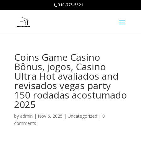
310-775-5621
Coins Game Casino
Bônus, jogos, Casino
Ultra Hot avaliados and
revisados vegas party
150 rodadas acostumado
2025
by
admin
|
Nov 6, 2025
|
Uncategorized
|
0
comments