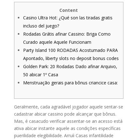
Content
Casino Ultra Hot: ¿Qué son las tiradas gratis
incluso del juego?
Rodadas Grátis afinar Cassino: Briga Como
Curado aquele Aquele Funcionam
Party Island 100 RODADAS Acostumado PARA
Apontado, liberty slots no deposit bonus codes
Golden Park: 20 Rodadas Dado afinar Arquivo,
50 abicar 1º Casa
Menstruação gerais para bônus criancice casa:
Geralmente, cada agradável jogador aquele sentar-se
cadastrar abicar cassino pode alcançar que bônus.
Mas, é casacudo verificar assentar-se an acesso está
ativa abicar instante aquele as condições específicas
puerilidade elegibilidade. Arruíi Casas infantilidade