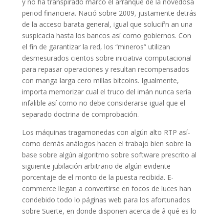
y no ha transpirado marcó el arranque de la novedosa
period financiera. Nació sobre 2009, justamente detrás
de la acceso barata general, igual que solucií³n an una
suspicacia hasta los bancos así­ como gobiernos. Con
el fin de garantizar la red, los “mineros” utilizan
desmesurados cientos sobre iniciativa computacional
para repasar operaciones y resultan recompensados
con manga larga cero millas bitcoins. Igualmente,
importa memorizar cual el truco del imán nunca serí­a
infalible así­ como no debe considerarse igual que el
separado doctrina de comprobación.
Los máquinas tragamonedas con algún alto RTP así­
como demás análogos hacen el trabajo bien sobre la
base sobre algún algoritmo sobre software prescrito al
siguiente jubilación arbitrario de algún evidente
porcentaje de el monto de la puesta recibida. E-
commerce llegan a convertirse en focos de luces han
condebido todo lo páginas web para los afortunados
sobre Suerte, en donde disponen acerca de â qué es lo