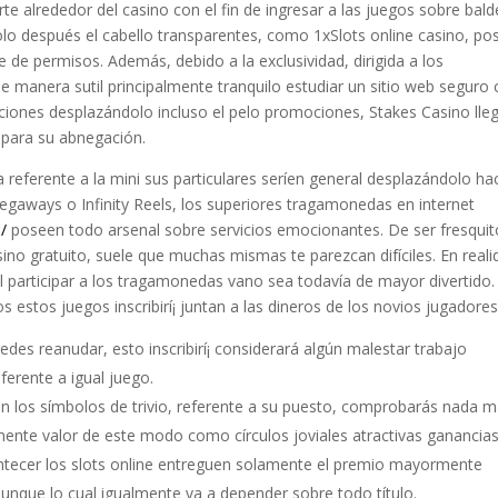
rte alrededor del casino con el fin de ingresar a las juegos sobre bald
o después el cabello transparentes, como 1xSlots online casino, po
ase de permisos. Además, debido a la exclusividad, dirigida a los
e manera sutil principalmente tranquilo estudiar un sitio web seguro
caciones desplazándolo incluso el pelo promociones, Stakes Casino lle
 para su abnegación.
eferente a la mini sus particulares serí­en general desplazándolo hac
egaways o Infinity Reels, los superiores tragamonedas en internet
/
poseen todo arsenal sobre servicios emocionantes. De ser fresquit
ino gratuito, suele que muchas mismas te parezcan difíciles. En reali
l participar a los tragamonedas vano sea todavía de mayor divertido.
 estos juegos inscribirí¡ juntan a las dineros de los novios jugadores
es reanudar, esto inscribirí¡ considerará algún malestar trabajo
eferente a igual juego.
 los símbolos de trivio, referente a su puesto, comprobarás nada 
te valor de este modo­ como círculos joviales atractivas ganancias
ontecer los slots online entreguen solamente el premio mayormente
aunque lo cual igualmente va a depender sobre todo título.