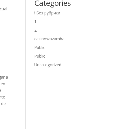
Categories
cual
! Без рубрики
n
1
2
casinowazamba
Pablic
Public
Uncategorized
gar a
 en
a
nte
e de