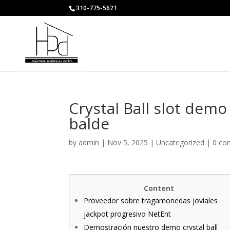
310-775-5621
Crystal Ball slot de
balde
by
admin
|
Nov 5, 2025
|
Uncategorized
|
0 co
Content
Proveedor sobre tragamonedas joviales
jackpot progresivo NetEnt
Demostración nuestro demo crystal ball