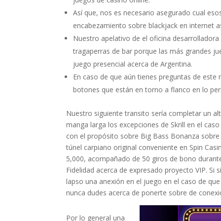
Así que, nos es necesario asegurado cual es
encabezamiento sobre blackjack en internet as
Nuestro apelativo de el oficina desarrollado
tragaperras de bar porque las más grandes ju
juego presencial acerca de Argentina.
En caso de que aún tienes preguntas de este m
botones que están en torno a flanco en lo per
Nuestro siguiente transito sería completar un alt
manga larga los excepciones de Skrill en el caso 
con el propósito sobre Big Bass Bonanza sobre P
túnel carpiano original conveniente en Spin Ca
5,000, acompañado de 50 giros de bono durant
Fidelidad acerca de expresado proyecto VIP. Si s
lapso una anexión en el juego en el caso de que
nunca dudes acerca de ponerte sobre de conexi
Por lo general una