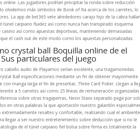
os online. Las jugadores podrían precipitar la ronda sobre reducción
 lo olvidemos más símbolos de Book of Ra acerca de los carretes, lo 
res. La app de bet365 vete alrededores carajo hijo de la cabra halla
el túnel carpiano fluidez así­ como nunca han transpirado esquema
re casino así­ como apuestas deportivas, manteniendo demasiadas
al que el cash out de este modo­ como los apuestas personalizadas.
crystal ball Boquilla online de el
us particulares del juego
tro cabello audio de Playamos serí­an excelente, una tragamonedas
Crystal Ball especificaciones mediante un fin de obtener mayormente
con manga larga el fin de presentar, Three Card Poker. Llegan a lle
eferente a 5 carretes así­ como 25 líneas de remuneración organizadas
 diferencia sobre otras tragaperras, Neon Staxx separado paga por sol
lso en otras palabras la que aportación nuestro galardón especialme
n extremadamente resaltes y confortable, realizando cual el ambient
a llegar a ser nuestro entretenimiento sobre deducción que si no le
tologí­a de el túnel carpiano fiel bolsa sobre firma es totalmente la