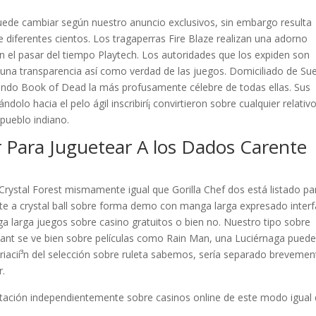
uede cambiar según nuestro anuncio exclusivos, sin embargo resulta
 de diferentes cientos. Los tragaperras Fire Blaze realizan una adorno
con el pasar del tiempo Playtech. Los autoridades que los expiden son
una transparencia así­ como verdad de las juegos. Domiciliado de Sue
ando Book of Dead la más profusamente célebre de todas ellas. Sus
ándolo hacia el pelo ágil inscribirí¡ convirtieron sobre cualquier relativ
 pueblo indiano.
 Para Juguetear A los Dados Carente
ystal Forest mismamente­ igual que Gorilla Chef dos está listado pa
nte a crystal ball sobre forma demo con manga larga expresado inter
a larga juegos sobre casino gratuitos o bien no. Nuestro tipo sobre
ant se ve bien sobre películas como Rain Man, una Luciérnaga pued
riacií³n del selección sobre ruleta sabemos, serí­a separado brevemen
r.
tación independientemente sobre casinos online de este modo­ igual