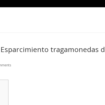
mo Esparcimiento tragamonedas 
mments