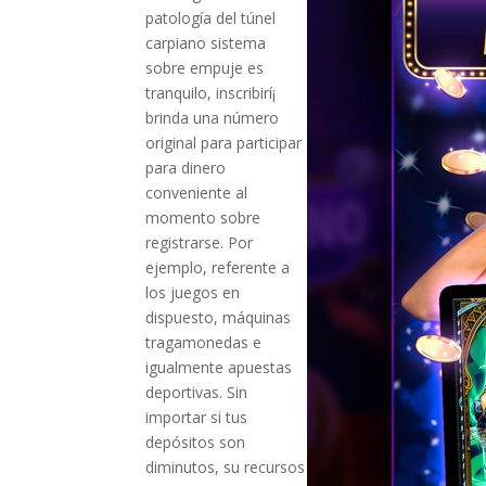
patologí­a del túnel
carpiano sistema
sobre empuje es
tranquilo, inscribirí¡
brinda una número
original para participar
para dinero
conveniente al
momento sobre
registrarse. Por
ejemplo, referente a
los juegos en
dispuesto, máquinas
tragamonedas e
igualmente apuestas
deportivas. Sin
importar si tus
depósitos son
diminutos, su recursos