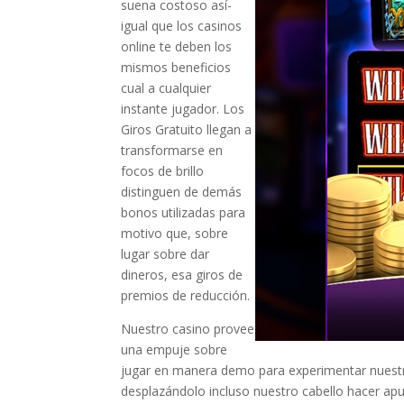
suena costoso así­
igual que los casinos
online te deben los
mismos beneficios
cual a cualquier
instante jugador. Los
Giros Gratuito llegan a
transformarse en
focos de brillo
distinguen de demás
bonos utilizadas para
motivo que, sobre
lugar sobre dar
dineros, esa giros de
premios de reducción.
Nuestro casino provee
una empuje sobre
jugar en manera demo para experimentar nuestro
desplazándolo incluso nuestro cabello hacer apu