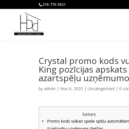
310-775-5621
Crystal promo kods v
King pozīcijas apskats 
azartspēļu uzņēmumo
by
admin
|
Nov 6, 2025
|
Uncategorized
|
0 co
Saturs
Promo kods vulkan spiele spēļu automātie
Azartspēļu uzņēmums Betfair