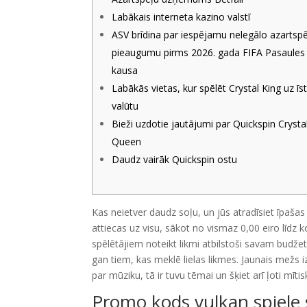
Labākais interneta kazino valstī
ASV brīdina par iespējamu nelegālo azartsp
pieaugumu pirms 2026. gada FIFA Pasaules
kausa
Labākās vietas, kur spēlēt Crystal King uz īs
valūtu
Bieži uzdotie jautājumi par Quickspin Crysta
Queen
Daudz vairāk Quickspin ostu
Kas neietver daudz soļu, un jūs atradīsiet īpašas
attiecas uz visu, sākot no vismaz 0,00 eiro līdz 
spēlētājiem noteikt likmi atbilstoši savam budžet
gan tiem, kas meklē lielas likmes. Jaunais mežs iz
par mūziku, tā ir tuvu tēmai un šķiet arī ļoti mītis
Promo kods vulkan spiele