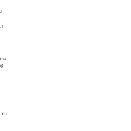
ču
us,
jumu
ng
camu