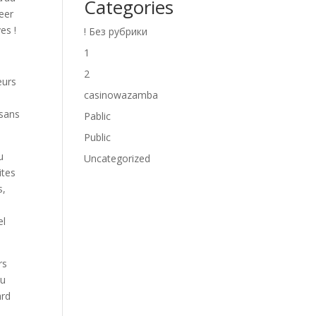
Categories
eer
es !
! Без рубрики
1
2
eurs
casinowazamba
 sans
Pablic
Public
u
Uncategorized
ites
s,
el
rs
au
ard