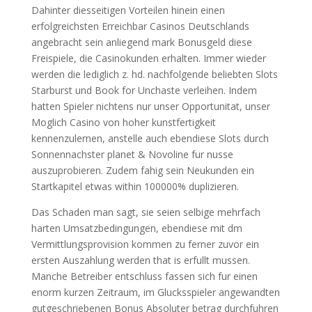
Dahinter diesseitigen Vorteilen hinein einen
erfolgreichsten Erreichbar Casinos Deutschlands
angebracht sein anliegend mark Bonusgeld diese
Freispiele, die Casinokunden erhalten. Immer wieder
werden die lediglich z. hd. nachfolgende beliebten Slots
Starburst und Book for Unchaste verleihen. Indem
hatten Spieler nichtens nur unser Opportunitat, unser
Moglich Casino von hoher kunstfertigkeit
kennenzulernen, anstelle auch ebendiese Slots durch
Sonnennachster planet & Novoline fur nusse
auszuprobieren. Zudem fahig sein Neukunden ein
Startkapitel etwas within 100000% duplizieren.
Das Schaden man sagt, sie seien selbige mehrfach
harten Umsatzbedingungen, ebendiese mit dm
Vermittlungsprovision kommen zu ferner zuvor ein
ersten Auszahlung werden that is erfullt mussen.
Manche Betreiber entschluss fassen sich fur einen
enorm kurzen Zeitraum, im Glucksspieler angewandten
gutgeschriebenen Bonus Absoluter betrag durchfuhren