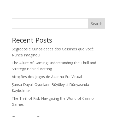
Search
Recent Posts
Segredos e Curiosidades dos Cassinos que Você
Nunca Imaginou
The Allure of Gaming Understanding the Thrill and
Strategy Behind Betting
Atrações dos Jogos de Azar na Era Virtual
Şansa Dayalı Oyunların Büyüleyici Dünyasında
Kaybolmak
The Thrill of Risk Navigating the World of Casino
Games