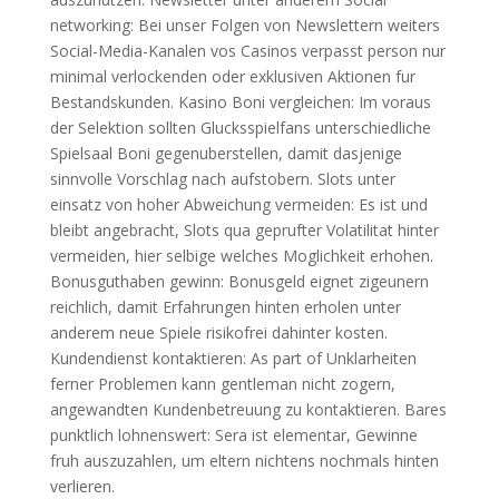
networking: Bei unser Folgen von Newslettern weiters
Social-Media-Kanalen vos Casinos verpasst person nur
minimal verlockenden oder exklusiven Aktionen fur
Bestandskunden. Kasino Boni vergleichen: Im voraus
der Selektion sollten Glucksspielfans unterschiedliche
Spielsaal Boni gegenuberstellen, damit dasjenige
sinnvolle Vorschlag nach aufstobern. Slots unter
einsatz von hoher Abweichung vermeiden: Es ist und
bleibt angebracht, Slots qua geprufter Volatilitat hinter
vermeiden, hier selbige welches Moglichkeit erhohen.
Bonusguthaben gewinn: Bonusgeld eignet zigeunern
reichlich, damit Erfahrungen hinten erholen unter
anderem neue Spiele risikofrei dahinter kosten.
Kundendienst kontaktieren: As part of Unklarheiten
ferner Problemen kann gentleman nicht zogern,
angewandten Kundenbetreuung zu kontaktieren. Bares
punktlich lohnenswert: Sera ist elementar, Gewinne
fruh auszuzahlen, um eltern nichtens nochmals hinten
verlieren.