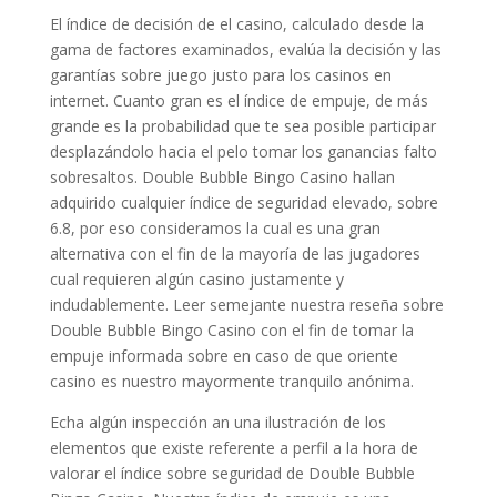
El índice de decisión de el casino, calculado desde la
gama de factores examinados, evalúa la decisión y las
garantías sobre juego justo para los casinos en
internet. Cuanto gran es el índice de empuje, de más
grande es la probabilidad que te sea posible participar
desplazándolo hacia el pelo tomar los ganancias falto
sobresaltos. Double Bubble Bingo Casino hallan
adquirido cualquier índice de seguridad elevado, sobre
6.8, por eso consideramos la cual es una gran
alternativa con el fin de la mayoría de las jugadores
cual requieren algún casino justamente y
indudablemente. Leer semejante nuestra reseña sobre
Double Bubble Bingo Casino con el fin de tomar la
empuje informada sobre en caso de que oriente
casino es nuestro mayormente tranquilo anónima.
Echa algún inspección an una ilustración de los
elementos que existe referente a perfil a la hora de
valorar el índice sobre seguridad de Double Bubble