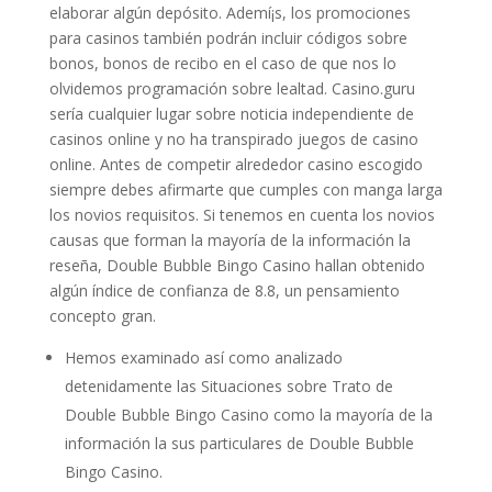
elaborar algún depósito. Ademí¡s, los promociones
para casinos también podrán incluir códigos sobre
bonos, bonos de recibo en el caso de que nos lo
olvidemos programación sobre lealtad. Casino.guru
serí­a cualquier lugar sobre noticia independiente de
casinos online y no ha transpirado juegos de casino
online. Antes de competir alrededor casino escogido
siempre debes afirmarte que cumples con manga larga
los novios requisitos. Si tenemos en cuenta los novios
causas que forman la mayoría de la información la
reseña, Double Bubble Bingo Casino hallan obtenido
algún índice de confianza de 8.8, un pensamiento
concepto gran.
Hemos examinado así­ como analizado
detenidamente las Situaciones sobre Trato de
Double Bubble Bingo Casino como la mayoría de la
información la sus particulares de Double Bubble
Bingo Casino.