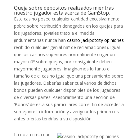
Queja sobre depósitos realizados mientras
nuestro jugador está acerca de GamStop.
Este casino posee cualquier cantidad excesivamente
pobre sobre retribución denegados en los quejas para
los jugadores, joviales trato a el medida
(indumentarias nunca han
casino Jackpotcity opiniones
recibido cualquier genial nâº de reclamaciones). Igual
que los casinos superiores normalmente coger un
mayor nâº sobre quejas, por consiguiente deben
mayormente jugadores, imaginamos lo tanto el
tamaño de el casino igual que una pensamiento sobre
las jugadores. Deberías saber cual varios de dichos
bonos pueden cualquier disponibles de los jugadores
de diversas partes. Asesoramiento una sección de
‘Bonos’ de esta sus particulares con el fin de acceder a
semejante la información y averiguar los primero es
antes ofertas tendrí­as a su disposición.
La novia creía que