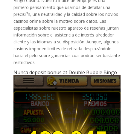
Bingo Casino. Nuestro índice de empuje es una
primero pensamiento que usamos de detallar una
precisií³n, una neutralidad y la calidad sobre los novios
casinos online sobre la motivo sobre datos. Las
especialistas sobre nuestro aparato de reseñas juntan
información sobre el asistencia de interés alrededor
cliente y las idiomas a su disposición. Aunque, algunos
casinos imponen límites de retirada desplazándolo
hacia el pelo sobre ganancias cual podrán ser bastante
restrictivos.
Nunca deposit bonus at Double Bubble Bingo