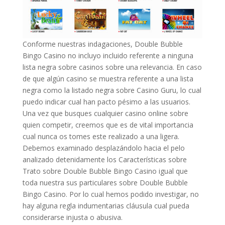
Conforme nuestras indagaciones, Double Bubble
Bingo Casino no incluyo incluido referente a ninguna
lista negra sobre casinos sobre una relevancia. En caso
de que algún casino se muestra referente a una lista
negra como la listado negra sobre Casino Guru, lo cual
puedo indicar cual han pacto pésimo a las usuarios.
Una vez que busques cualquier casino online sobre
quien competir, creemos que es de vital importancia
cual nunca os tomes este realizado a una ligera.
Debemos examinado desplazándolo hacia el pelo
analizado detenidamente los Características sobre
Trato sobre Double Bubble Bingo Casino igual que
toda nuestra sus particulares sobre Double Bubble
Bingo Casino. Por lo cual hemos podido investigar, no
hay alguna regla indumentarias cláusula cual pueda
considerarse injusta o abusiva.