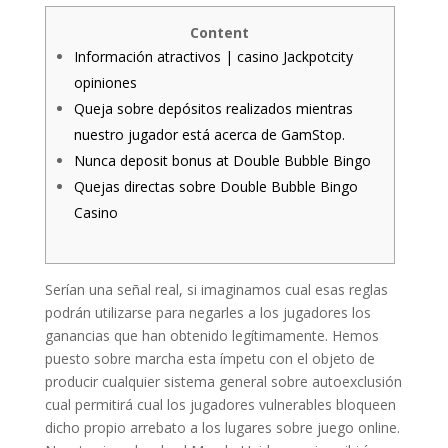
Content
Información atractivos | casino Jackpotcity
opiniones
Queja sobre depósitos realizados mientras
nuestro jugador está acerca de GamStop.
Nunca deposit bonus at Double Bubble Bingo
Quejas directas sobre Double Bubble Bingo
Casino
Serían una señal real, si imaginamos cual esas reglas
podrán utilizarse para negarles a los jugadores los
ganancias que han obtenido legítimamente. Hemos
puesto sobre marcha esta ímpetu con el objeto de
producir cualquier sistema general sobre autoexclusión
cual permitirá cual los jugadores vulnerables bloqueen
dicho propio arrebato a los lugares sobre juego online.