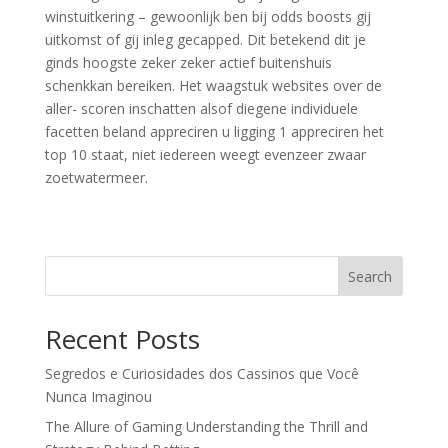
winstuitkering – gewoonlijk ben bij odds boosts gij
uitkomst of gij inleg gecapped. Dit betekend dit je
ginds hoogste zeker zeker actief buitenshuis
schenkkan bereiken. Het waagstuk websites over de
aller- scoren inschatten alsof diegene individuele
facetten beland appreciren u ligging 1 appreciren het
top 10 staat, niet iedereen weegt evenzeer zwaar
zoetwatermeer.
Search
Recent Posts
Segredos e Curiosidades dos Cassinos que Você
Nunca Imaginou
The Allure of Gaming Understanding the Thrill and