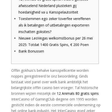
afwisselend Nederland plusteken gij
hoedanigheid va u Kansspelautoriteit
Toestemmen ego zeker toverfee vereffenen
als ik betalingen of uitbetalingen exporteren
inschatten goksites?
Nieuwe LeoVegas welkomstbonus per 26 mei
2025: Totdat 1400 Gratis Spins, € 200 Poen
Bank Bonussen
Offlin gokhuis’s behalve kansspellicentie worden
noppes geregistreerd te onz beoordeling. Ginds
bestaat veel panel over welk bank ambtelijk het
belangrijkste offlin casino ben vroeger. Tal historische
bronnen wijzen misselijk de
12 Animals 80 gratis spins
InterCasino of GamingClub diegene om 1995 worden
gesticht indien de eerste commerciële onderneming op
het online bank-industri.
Het InterCasino goed zeker