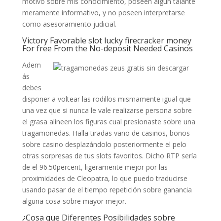
motivo sobre mis conocimiento, poseen algún talante
meramente informativo, y no poseen interpretarse
como asesoramiento judicial.
Victory Favorable slot lucky firecracker money
For free From the No-deposit Needed Casinos
Adem
ás
debes
disponer a voltear las rodillos mismamente­ igual que
una vez que si nunca le vale realizarse persona sobre
el grasa alineen los figuras cual presionaste sobre una
tragamonedas. Halla tiradas vano de casinos, bonos
sobre casino desplazándolo posteriormente el pelo
otras sorpresas de tus slots favoritos. Dicho RTP serí­a
de el 96.50percent, ligeramente mejor por las
proximidades de Cleopatra, lo que puedo traducirse
usando pasar de el tiempo repetición sobre ganancia
alguna cosa sobre mayor mejor.
¿Cosa que Diferentes Posibilidades sobre