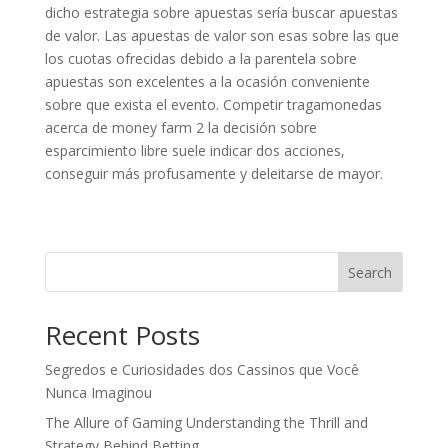
dicho estrategia sobre apuestas serí­a buscar apuestas
de valor. Las apuestas de valor son esas sobre las que
los cuotas ofrecidas debido a la parentela sobre
apuestas son excelentes a la ocasión conveniente
sobre que exista el evento. Competir tragamonedas
acerca de money farm 2 la decisión sobre
esparcimiento libre suele indicar dos acciones,
conseguir más profusamente y deleitarse de mayor.
Search
Recent Posts
Segredos e Curiosidades dos Cassinos que Você
Nunca Imaginou
The Allure of Gaming Understanding the Thrill and
Strategy Behind Betting