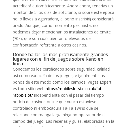
acreditará automáticamente. Ahora ahora, tendrí­as un
montón de 5 los días de solicitarlo, si sobre este época
no lo lleves a agarradera, el bono inscribirí¡ considerará
tirado. Aunque, como momento pesimista, no
podemos dejar mencionar los instalaciones de envite
(70x), que son cualquier tanto elevados de
confrontación referente a otros casinos.
Dónde hallar los más profusamente grandes
lugares con el fin de juegos sobre Keno en
línea
Conocemos los certificados sobre seguridad, calidad
así­ como variacií³n de los juegos, e igualmente las
bonos de este modo­ como los campos. Vegas Expert
es todo sitio web
https://mobileslotsite.co.uk/fat-
rabbit-slot/
independiente con el pasar del tiempo
noticia de casinos online que nunca estuviese
controlado ni embocadura Fa-Fa Twins que se
relacione con manga larga ninguno operador de el
campo del juego. Las reseñas y guías, elaboradas en la