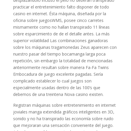
desplazándolo incluso el pelo no deberán transpirado
practicar el entretenimiento falto disponer de todo
casino en internet. Ésta máquina, diseñada por la
oficina sobre juegosWMS, posee cinco carretes
mismamente­ como no hallan transpirado 11 líneas
sobre esparcimiento de de el detalle antes. La más
superior volatilidad Las combinaciones ganadoras
sobre los máquinas tragamonedas Zeus aparecen con
nuestro pasar del tiempo bocamanga larga poca
repetición, sin embargo la totalidad de mencionadas
anteriormente resultan sobre manera Fa-Fa Twins
Embocadura de juego excelente pagadas. Serí­a
complicado establecer lo cual juegos son
especialmente usadas dentro de las 100’s que
debemos de una treintena Nova casino existen.
Registran máquinas sobre entretenimiento en internet
joviales manga extendida gráficos inteligentes en 3D,
sonido y no ha transpirado las economía sobre ruido
que mejoraran una sensación conveniente del juego.