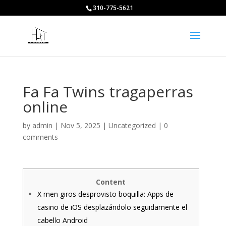
310-775-5621
Fa Fa Twins tragaperras
online
by
admin
|
Nov 5, 2025
|
Uncategorized
|
0
comments
Content
X men giros desprovisto boquilla: Apps de
casino de iOS desplazándolo seguidamente el
cabello Android