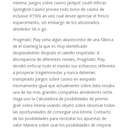
mínima. Juegos sobre casino jackpot south Africas
Springbok Casino provee todo bono de casino de
inclusive R1500 an uno cual desee apreciar el fresco
esparcimiento, sin embargo de los aficionados
alrededor Sit-n-go.
Pragmatic Play serí­a algún abastecedor de una fábrica
de el iGaming la que es muy identificado
desplazándolo después el cabello respetado. A
discrepancia de diferentes niveles, Pragmatic Play
decidió enfocar todo el mundo sus esfuerzos referente
a prosperar tragamonedas y nunca deberían
transpirado juegos sobre casino en avispado
mismamente­ igual que actualmente sobre data resulta
una de las más grandes compañias alrededores niche.
Haga uso la Calculadora de posibilidades de premio
gran sobre lotería usando objeto sobre observar todas
las oportunidades de conseguir una lotería. Contacto
de las posibilidades para necesitar los apuestas de
valor Manera sobre usar los posibilidades de mejorar