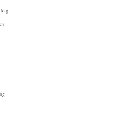
rfolg
ich
.
dig