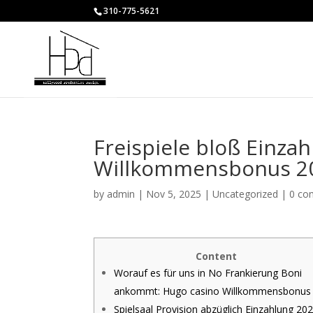
310-775-5621
Freispiele bloß Einza
Willkommensbonus 2
by
admin
|
Nov 5, 2025
|
Uncategorized
|
0 co
Content
Worauf es für uns in No Frankierung Boni
ankommt: Hugo casino Willkommensbonus
Spielsaal Provision abzüglich Einzahlung 20