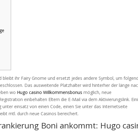
age
 bleibt ihr Fairy Gnome und ersetzt jedes andere Symbol, um folgen
geschlossen. Das ausweitende Platzhalter wird hinterher der länge nac
ieben wo
Hugo casino Willkommensbonus
möglich, neue
egistration einbehalten Eltern die E-Mail via dem Aktivierungslink.
Ein
 unter einsatz von einen Code, einen Sie unter das Internetseite
eibt mtl. durch neue Casinos bereichert.
Frankierung Boni ankommt: Hugo casi