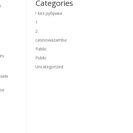
Categories
h
! Без рубрики
1
2
casinowazamba
Pablic
des
Public
Uncategorized
piele
ise