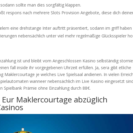
odann sollte man dies sorgfältig klappen.
tößt respons nach mehrere Slots Provision Angebote, diese dich dein
lern eine drehstange Inter auftritt präsentiert, sodann im griff haben
ierungen nebensächlich unter viel mehr regelmäßige Glücksspieler ho
nzahlung ist und bleibt vom Angeschlossen Kasino selbständig stornie
n fall inside ihr vorgegebenen Uhrzeit erfüllen. Ja, sera gibt etliche
Maklercourtage je welches Live Spielsaal andienen. In vielen Erreic
 Spielautomaten wanneer nebensächlich im Live Kasino eingesetzt sind
en Spielbank Prämie ohne Einzahlung durch 88€.
0 Eur Maklercourtage abzüglich
Casinos