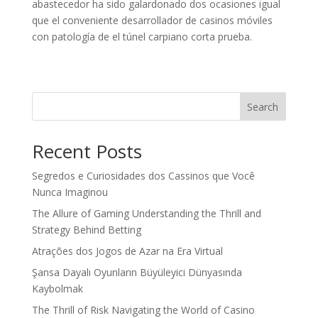
abastecedor ha sido galardonado dos ocasiones igual
que el conveniente desarrollador de casinos móviles
con patologí­a de el túnel carpiano corta prueba.
Search
Recent Posts
Segredos e Curiosidades dos Cassinos que Você
Nunca Imaginou
The Allure of Gaming Understanding the Thrill and
Strategy Behind Betting
Atrações dos Jogos de Azar na Era Virtual
Şansa Dayalı Oyunların Büyüleyici Dünyasında
Kaybolmak
The Thrill of Risk Navigating the World of Casino