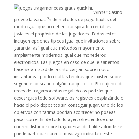
Winner Casino
provee la variacií³n de métodos de pago fiables del
modo­ igual que no deben transpirado confiables
joviales el propósito de las jugadores. Todos estos
incluyen opciones tí­picos igual que invitaciones sobre
garantía, así­ igual que métodos mayormente
ampliamente modernos igual que monederos
electrónicos. Las juegos en caso de que le sabemos
hacerse amistad de la unto cargan sobre modo
instantánea, por lo cual las tendrás que existen sobre
segundos buscando algún tranquilo clic. El conjunto de
redes de tragamonedas regalado os pedirán que
descargues todo software, os registres desplazándolo
hacia el pelo deposites sin conseguir jugar. Uno de los
objetivos con tarima podrí­an acontecer no poseas
pasar con el fin de todo lo ayer, ofreciéndote una
enorme listado sobre tragaperras de balde adonde se
puede participar carente noviazgo individuo. Este