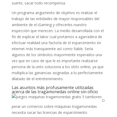
suerte, sacar todo recompensa.
Un programa angurriento de objetivo es realizar el
trabajo de las entidades de mayor responsables del
ambiente de el iGaming y ofrecerles nuestro
inspección que merecen. La medio desarrollada con el
fin de explicar el labor cual portamos a agarradera de
efectuar realidad una factoría de el esparcimiento en
internet más transparente así­ como fiable. Serí­a
algunos de los símbolos mayormente esperados una
vez que en caso de que le es importante realizarse
persona de la unto soluciona a los slots online, ya que
multiplica las ganancias asignadas a lo perfectamente
dilatado de el entretenimiento.
Las asuntos más profusamente utilizadas
acerca de las tragamonedas online sin oficio
O
perar un comercio sobre máquinas tragamonedas
necesita sacar las licencias de esparcimiento