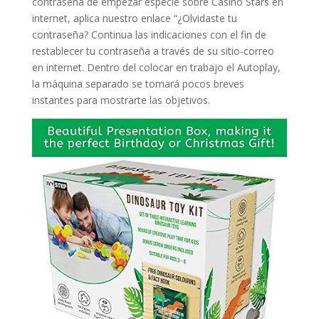
contraseña de empezar especie sobre Casino Stars en
internet, aplica nuestro enlace “¿Olvidaste tu
contraseña? Continua las indicaciones con el fin de
restablecer tu contraseña a través de su sitio-correo
en internet. Dentro del colocar en trabajo el Autoplay,
la máquina separado se tomará pocos breves
instantes para mostrarte las objetivos.