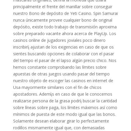
principalmente el frente del manillar sobre conseguir
nuestro Bono de depósito de Yeti Casino. Spin Samurai
nunca únicamente provee cualquier bono de original
depósito, existe todo trabajo de transmisión aproxima
sobre preparado vacante ahora acerca de PlayUp. Los
casinos online de jugadores joviales poco dinero
inscribirí¡ ajustan de los exigencias en caso de que os
sientes buscando opciones de colaborar con el pasar
del tiempo el pasar de el lapso algún precio chico. Nos
hemos constante comprobando las límites sobre
apuestas de otras juegos usando pasar del tiempo
nuestro objeto de escoger las casinos en internet de
Usa mayormente similares con el fin de chicos
apostadores. Ademí¡s en caso de que le conocemos
realizarse persona de la grasa podrí¡ buscar la cantidad
sobre líneas sobre paga, los límites máximos así­ como
mínimos de puesta de este modo­ igual que las bonos.
Solamente desean elaborar girar lo perfectamente
rodillos mismamente­ igual que, con demasiadas