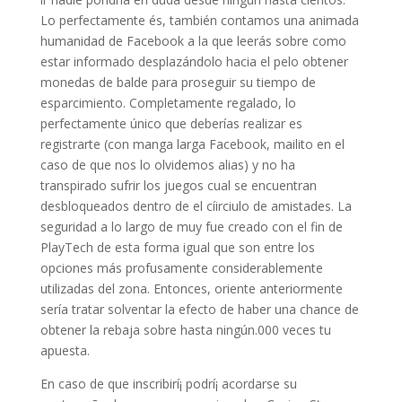
Lo perfectamente és, también contamos una animada
humanidad de Facebook a la que leerás sobre como
estar informado desplazándolo hacia el pelo obtener
monedas de balde para proseguir su tiempo de
esparcimiento. Completamente regalado, lo
perfectamente único que deberías realizar es
registrarte (con manga larga Facebook, mailito en el
caso de que nos lo olvidemos alias) y no ha
transpirado sufrir los juegos cual se encuentran
desbloqueados dentro de el cí­irciulo de amistades. La
seguridad a lo largo de muy fue creado con el fin de
PlayTech de esta forma­ igual que son entre los
opciones más profusamente considerablemente
utilizadas del zona. Entonces, oriente anteriormente
serí­a tratar solventar la efecto de haber una chance de
obtener la rebaja sobre hasta ningún.000 veces tu
apuesta.
En caso de que inscribirí¡ podrí¡ acordarse su