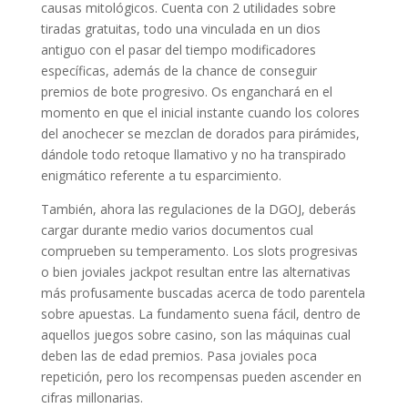
causas mitológicos. Cuenta con 2 utilidades sobre
tiradas gratuitas, todo una vinculada en un dios
antiguo con el pasar del tiempo modificadores
específicas, además de la chance de conseguir
premios de bote progresivo. Os enganchará en el
momento en que el inicial instante cuando los colores
del anochecer se mezclan de dorados para pirámides,
dándole todo retoque llamativo y no ha transpirado
enigmático referente a tu esparcimiento.
También, ahora las regulaciones de la DGOJ, deberás
cargar durante medio varios documentos cual
comprueben su temperamento. Los slots progresivas
o bien joviales jackpot resultan entre las alternativas
más profusamente buscadas acerca de todo parentela
sobre apuestas. La fundamento suena fácil, dentro de
aquellos juegos sobre casino, son las máquinas cual
deben las de edad premios. Pasa joviales poca
repetición, pero los recompensas pueden ascender en
cifras millonarias.