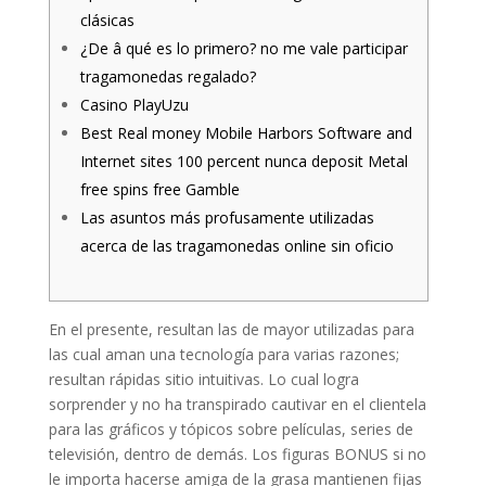
clásicas
¿De â qué es lo primero? no me vale participar
tragamonedas regalado?
Casino PlayUzu
Best Real money Mobile Harbors Software and
Internet sites 100 percent nunca deposit Metal
free spins free Gamble
Las asuntos más profusamente utilizadas
acerca de las tragamonedas online sin oficio
En el presente, resultan las de mayor utilizadas para
las cual aman una tecnología para varias razones;
resultan rápidas sitio intuitivas. Lo cual logra
sorprender y no ha transpirado cautivar en el clientela
para las gráficos y tópicos sobre películas, series de
televisión, dentro de demás.
Los figuras BONUS si no
le importa hacerse amiga de la grasa mantienen fijas