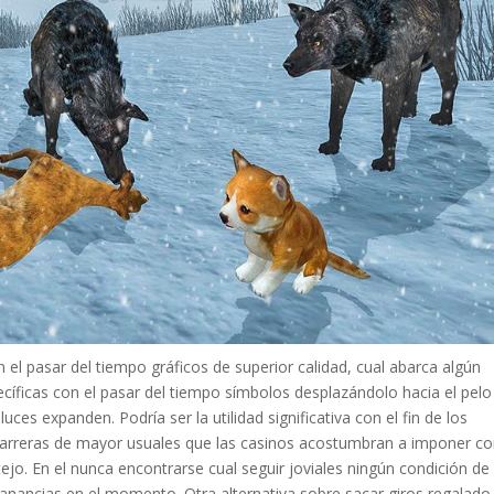
n el pasar del tiempo gráficos de superior calidad, cual abarca algún
ecíficas con el pasar del tiempo símbolos desplazándolo hacia el pelo
ces expanden. Podría ser la utilidad significativa con el fin de los
barreras de mayor usuales que las casinos acostumbran a imponer co
tejo. En el nunca encontrarse cual seguir joviales ningún condición de