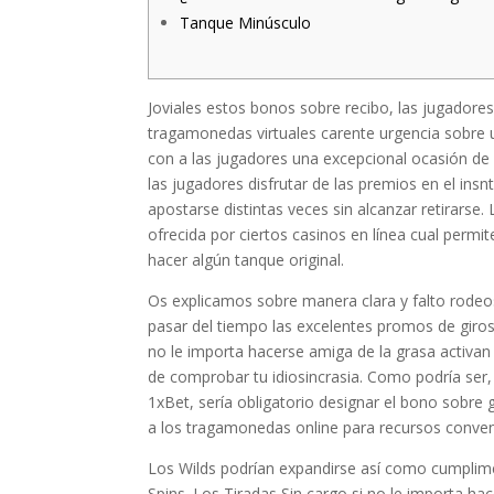
Tanque Minúsculo
Joviales estos bonos sobre recibo, las jugadore
tragamonedas virtuales carente urgencia sobre u
con a las jugadores una excepcional ocasión de 
las jugadores disfrutar de las premios en el ins
apostarse distintas veces sin alcanzar retirarse.
ofrecida por ciertos casinos en línea cual perm
hacer algún tanque original.
Os explicamos sobre manera clara y falto rodeos,
pasar del tiempo las excelentes promos de giros 
no le importa hacerse amiga de la grasa activan
de comprobar tu idiosincrasia. Como podrí­a ser
1xBet, serí­a obligatorio designar el bono sobr
a los tragamonedas online para recursos conveni
Los Wilds podrían expandirse así­ como cumplimen
Spins. Los Tiradas Sin cargo si no le importa ha