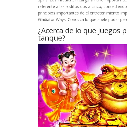
referente a las rodillos dos a cinco, concediend
principios importantes de el entretenimiento im
Gladiator Ways. Conozca lo que suele poder pe
¿Acerca de lo que juegos p
tanque?