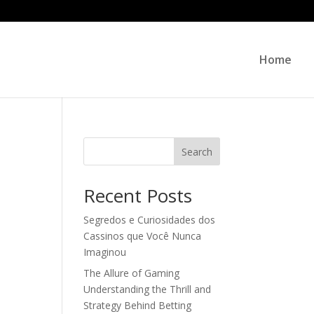
Home
Search
Recent Posts
Segredos e Curiosidades dos
Cassinos que Você Nunca
Imaginou
The Allure of Gaming
Understanding the Thrill and
Strategy Behind Betting