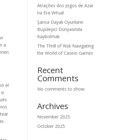
Atrações dos Jogos de Azar
na Era Virtual
Şansa Dayalı Oyunların
Büyüleyici Dünyasında
Kaybolmak
an
n a
The Thrill of Risk Navigating
ienen
the World of Casino Games
Recent
Comments
on el
No comments to show.
 si
pués
Archives
emos
etear
November 2025
as.
October 2025
tter