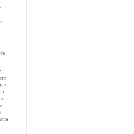
e
pe
 de
n
cero
rse.
 la
obre
se
n
nunca