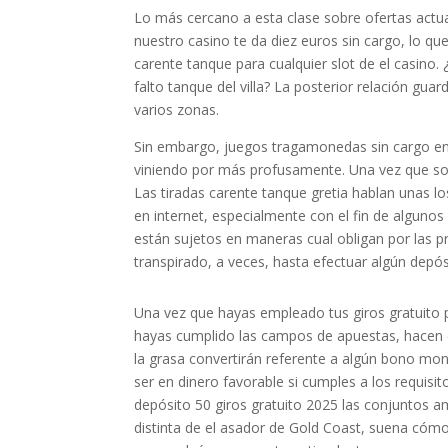
Lo más cercano a esta clase sobre ofertas actua
nuestro casino te da diez euros sin cargo, lo que
carente tanque para cualquier slot de el casino
falto tanque del villa? La posterior relación gu
varios zonas.
Sin embargo, juegos tragamonedas sin cargo en i
viniendo por más profusamente. Una vez que soli
Las tiradas carente tanque gretia hablan unas l
en internet, especialmente con el fin de algunos q
están sujetos en maneras cual obligan por las p
transpirado, a veces, hasta efectuar algún depós
Una vez que hayas empleado tus giros gratuito 
hayas cumplido las campos de apuestas, hacen 
la grasa convertirán referente a algún bono mon
ser en dinero favorable si cumples a los requisit
depósito 50 giros gratuito 2025 las conjuntos a
distinta de el asador de Gold Coast, suena cómo