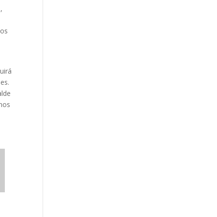
,
nos
uirá
es.
alde
inos