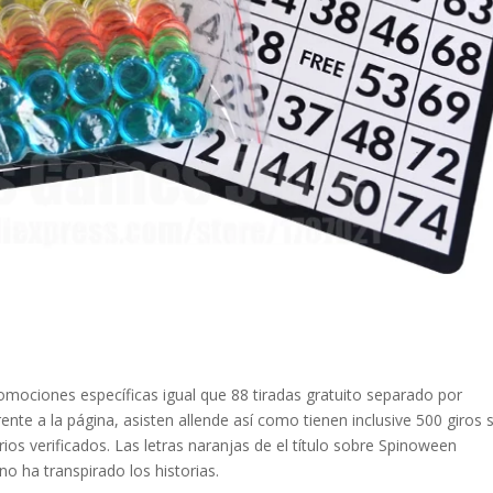
omociones específicas igual que 88 tiradas gratuito separado por
te a la página, asisten allende así­ como tienen inclusive 500 giros s
os verificados. Las letras naranjas de el título sobre Spinoween
no ha transpirado los historias.