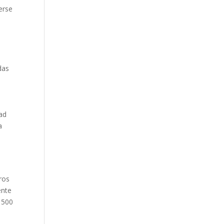
erse
das
ad
a
iros
ente
 500