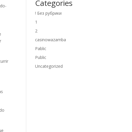
Categories
odo­
! Без рубрики
1
2
e
casinowazamba
r
Pablic
Public
urrir
Uncategorized
ido
ue