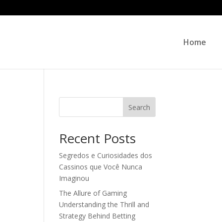
Home
Search
Recent Posts
Segredos e Curiosidades dos
Cassinos que Você Nunca
Imaginou
The Allure of Gaming
Understanding the Thrill and
Strategy Behind Betting