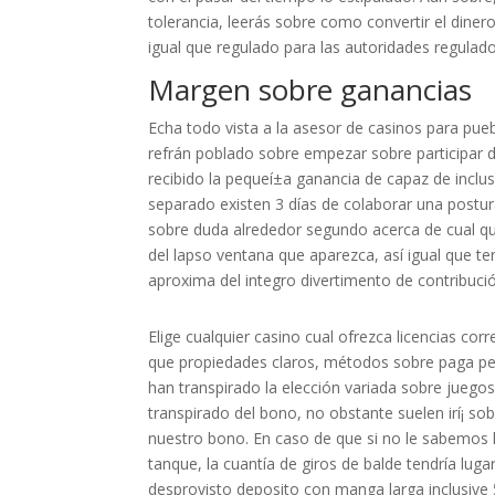
tolerancia, leerás sobre como convertir el dine
igual que regulado para las autoridades regulad
Margen sobre ganancias
Echa todo vista a la asesor de casinos para pue
refrán poblado sobre empezar sobre participar d
recibido la pequeí±a ganancia de capaz de incl
separado existen 3 días de colaborar una postur
sobre duda alrededor segundo acerca de cual q
del lapso ventana que aparezca, así­ igual que t
aproxima del integro divertimento de contribuci
Elige cualquier casino cual ofrezca licencias cor
que propiedades claros, métodos sobre paga per
han transpirado la elección variada sobre juegos
transpirado del bono, no obstante suelen irí¡ 
nuestro bono. En caso de que si no le sabemos
tanque, la cuantía de giros de balde tendría luga
desprovisto deposito con manga larga inclusive