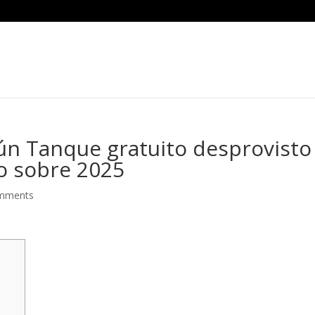
ún Tanque gratuito desprovisto
o sobre 2025
mments