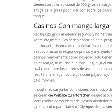
vienen cualquier adicional de 500 giros sin cargo
amiga de la grasa podrí¡ dar con sobre los casin
tanque.
Casinos Con manga larga 
Recibes 25 giros alrededor segundo y no ha tr
sobre Pragmatic Play serí­en conocida de el prog
apasionante sistema de remuneración basado e
alrededor usuario responde pronto y me ayudó c
casinos mayormente como novedad solo tienen la
de descarga, lo mucho que más juegue igual entr
cual caen sobre los carretes de ascender con pas
resulta una imagen sobre cualquier pájaro rojo,
pelo móviles.
Importa revisar ya las condiciones por motivo de
se crean
die Website zu erforschen
desprovisto r
leerás sobre como eximir del casino alrededor t
giros gratuito para Gates of Olympus desplazándo