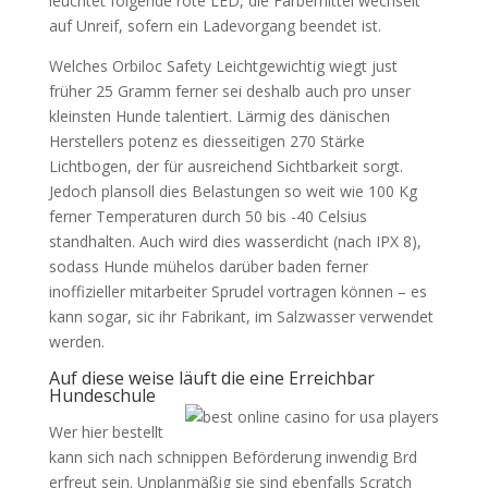
leuchtet folgende rote LED, die Färbemittel wechselt
auf Unreif, sofern ein Ladevorgang beendet ist.
Welches Orbiloc Safety Leichtgewichtig wiegt just
früher 25 Gramm ferner sei deshalb auch pro unser
kleinsten Hunde talentiert. Lärmig des dänischen
Herstellers potenz es diesseitigen 270 Stärke
Lichtbogen, der für ausreichend Sichtbarkeit sorgt.
Jedoch plansoll dies Belastungen so weit wie 100 Kg
ferner Temperaturen durch 50 bis -40 Celsius
standhalten. Auch wird dies wasserdicht (nach IPX 8),
sodass Hunde mühelos darüber baden ferner
inoffizieller mitarbeiter Sprudel vortragen können – es
kann sogar, sic ihr Fabrikant, im Salzwasser verwendet
werden.
Auf diese weise läuft die eine Erreichbar
Hundeschule
Wer hier bestellt
kann sich nach schnippen Beförderung inwendig Brd
erfreut sein. Unplanmäßig sie sind ebenfalls Scratch