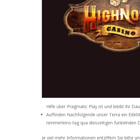
Hilfe über Pragmatic Play ist und bleibt ihr Da
Auffinden Nachfolgende unser Terra ein Edel
nimmerleins-tag qua diesseitigen funkelnden
Je viel mehr Informationen entziffern Sie bitt