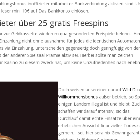
ahlungsbonus inoffizieller mitarbeiter Bankverbindung aktiviert sind. 
e leser min. 10€ auf Das Bankkonto einlösen.
ter über 25 gratis Freespins
dor zur Geldkassette wiederum qua gesonderten Freispiele belohnt. Hin
a Einzahlung nicht ohne ausnahme für jedes die identischen Automate
ins via Einzahlung, unterscheiden gegenseitig doch geringfügig von de
 der anderer Spielsaal Prämie aktiv sei. Hierbei sollte man zeichen
r Kasino zu diesem zweck hat, um keine Unzufriedenheit nach erlebni
Doch weisen unsereiner darauf
Wild Dic
Willkommensbonus
außer betrieb, so Spi
einigen Ländern illegal ist und bleibt. Z
schaffen wir darauf intensiv, sic das
Durchlauf damit echte Einsätze über ei
erheblichen Aussicht finanzieller Todeszo
gemein… sei, hier sera nix Gewinngarant
existiert. Aufführen Sie immer