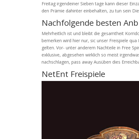
Freitag irgendeiner Sieben tage kann dieser Einz
den Prämie dahinter einbehalten, zu tun sein Di
Nachfolgende besten Anbie
Mehrheitlich ist und bleibt die gesamtheit Korri
bemerken wird hier nur, sic unser Freispiele qu
gelten. Vor- unter anderem Nachteile in Free Sp
exklusive, abgesehen wirklich so meist irgendwas
nachschlagen, pass away Ausüben dies Erreichba
NetEnt Freispiele