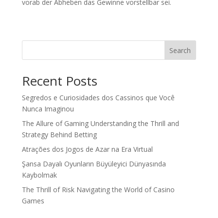
vorab der Abheben das Gewinne vorstellbar sei.
Search
Recent Posts
Segredos e Curiosidades dos Cassinos que Você
Nunca Imaginou
The Allure of Gaming Understanding the Thrill and
Strategy Behind Betting
Atrações dos Jogos de Azar na Era Virtual
Şansa Dayalı Oyunların Büyüleyici Dünyasında
Kaybolmak
The Thrill of Risk Navigating the World of Casino
Games