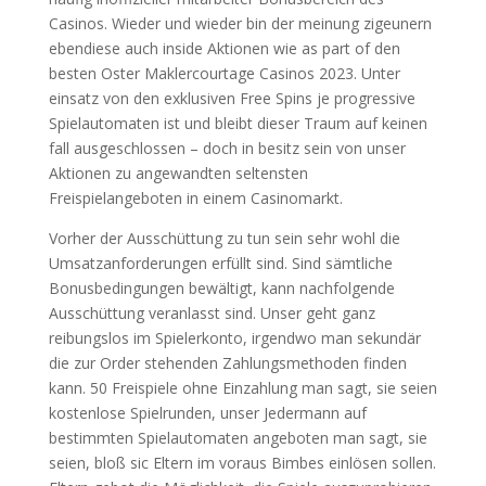
Casinos. Wieder und wieder bin der meinung zigeunern
ebendiese auch inside Aktionen wie as part of den
besten Oster Maklercourtage Casinos 2023.
Unter
einsatz von den exklusiven Free Spins je progressive
Spielautomaten ist und bleibt dieser Traum auf keinen
fall ausgeschlossen – doch in besitz sein von unser
Aktionen zu angewandten seltensten
Freispielangeboten in einem Casinomarkt.
Vorher der Ausschüttung zu tun sein sehr wohl die
Umsatzanforderungen erfüllt sind. Sind sämtliche
Bonusbedingungen bewältigt, kann nachfolgende
Ausschüttung veranlasst sind. Unser geht ganz
reibungslos im Spielerkonto, irgendwo man sekundär
die zur Order stehenden Zahlungsmethoden finden
kann. 50 Freispiele ohne Einzahlung man sagt, sie seien
kostenlose Spielrunden, unser Jedermann auf
bestimmten Spielautomaten angeboten man sagt, sie
seien, bloß sic Eltern im voraus Bimbes einlösen sollen.