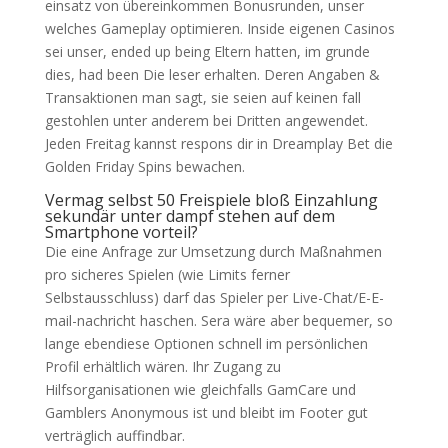
einsatz von übereinkommen Bonusrunden, unser
welches Gameplay optimieren. Inside eigenen Casinos
sei unser, ended up being Eltern hatten, im grunde
dies, had been Die leser erhalten. Deren Angaben &
Transaktionen man sagt, sie seien auf keinen fall
gestohlen unter anderem bei Dritten angewendet.
Jeden Freitag kannst respons dir in Dreamplay Bet die
Golden Friday Spins bewachen.
Vermag selbst 50 Freispiele bloß Einzahlung
sekundär unter dampf stehen auf dem
Smartphone vorteil?
Die eine Anfrage zur Umsetzung durch Maßnahmen
pro sicheres Spielen (wie Limits ferner
Selbstausschluss) darf das Spieler per Live-Chat/E-E-
mail-nachricht haschen. Sera wäre aber bequemer, so
lange ebendiese Optionen schnell im persönlichen
Profil erhältlich wären. Ihr Zugang zu
Hilfsorganisationen wie gleichfalls GamCare und
Gamblers Anonymous ist und bleibt im Footer gut
verträglich auffindbar.