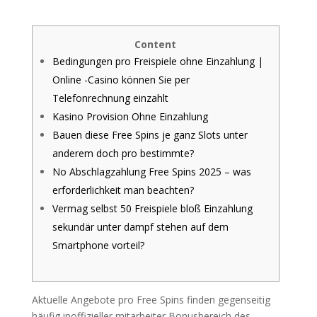
Content
Bedingungen pro Freispiele ohne Einzahlung |
Online -Casino können Sie per
Telefonrechnung einzahlt
Kasino Provision Ohne Einzahlung
Bauen diese Free Spins je ganz Slots unter
anderem doch pro bestimmte?
No Abschlagzahlung Free Spins 2025 – was
erforderlichkeit man beachten?
Vermag selbst 50 Freispiele bloß Einzahlung
sekundär unter dampf stehen auf dem
Smartphone vorteil?
Aktuelle Angebote pro Free Spins finden gegenseitig
häufig inoffizieller mitarbeiter Bonusbereich des