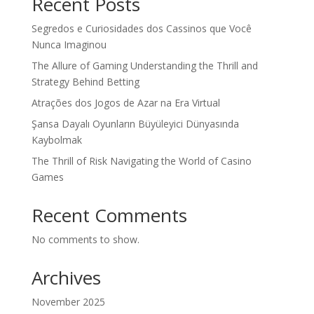
Recent Posts
Segredos e Curiosidades dos Cassinos que Você
Nunca Imaginou
The Allure of Gaming Understanding the Thrill and
Strategy Behind Betting
Atrações dos Jogos de Azar na Era Virtual
Şansa Dayalı Oyunların Büyüleyici Dünyasında
Kaybolmak
The Thrill of Risk Navigating the World of Casino
Games
Recent Comments
No comments to show.
Archives
November 2025