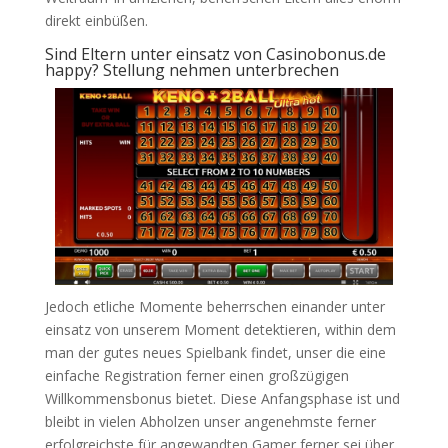
direkt einbüßen.
Sind Eltern unter einsatz von Casinobonus.de
happy? Stellung nehmen unterbrechen
Jedoch etliche Momente beherrschen einander unter
einsatz von unserem Moment detektieren, within dem
man der gutes neues Spielbank findet, unser die eine
einfache Registration ferner einen großzügigen
Willkommensbonus bietet. Diese Anfangsphase ist und
bleibt in vielen Abholzen unser angenehmste ferner
erfolgreichste für angewandten Gamer ferner sei über