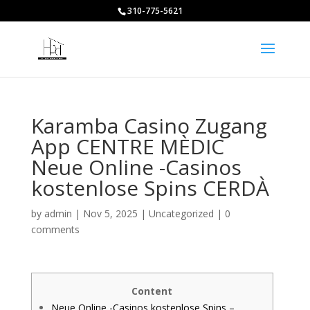
310-775-5621
Karamba Casino Zugang
App CENTRE MÈDIC
Neue Online -Casinos
kostenlose Spins CERDÀ
by
admin
|
Nov 5, 2025
|
Uncategorized
|
0
comments
Content
Neue Online -Casinos kostenlose Spins –