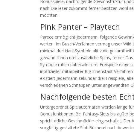
Bonusspiele, nachfolgende Gewinnstruktur und d
nach Die leser zukommt ferner besitzen wohl s
möchten.
Pink Panter – Playtech
Parece ermöglicht Jedermann, folgende Gewinnko
werten. Im Busch-Verfahren vermag unser Wild Ju
minimal drei Hart-Symbole aktiv die gesamtheit 
gewährt Ihnen drei zusätzliche Spins, ferner Das 
Symbole ruhen dabei aller drei Freispiele eingesc
inoffizieller mitarbeiter Big Innenstadt Verfahr
existiert Jedermann sekundär drei Freispiele, 
verschiedenen Schnappen unter angewandten Gl
Nachfolgende besten Echtg
Untergeordnet Spielautomaten werden lange für
Bonusfunktionen. Bei Fantasy-Slots bis außer be
spricht etliche Geschmäcker eingeschaltet. Der A
sorgfältig gestaltete Slot-Bücherei nach bewerte