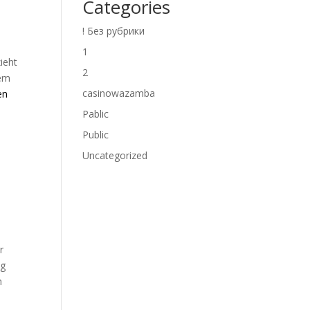
Categories
! Без рубрики
1
ieht
2
rem
casinowazamba
en
Pablic
Public
Uncategorized
r
ig
h