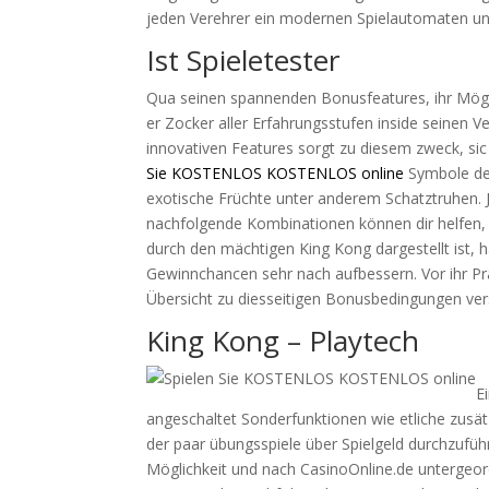
jeden Verehrer ein modernen Spielautomaten unt
Ist Spieletester
Qua seinen spannenden Bonusfeatures, ihr Mögl
er Zocker aller Erfahrungsstufen inside seinen 
innovativen Features sorgt zu diesem zweck, si
Sie KOSTENLOS KOSTENLOS online
Symbole des
exotische Früchte unter anderem Schatztruhen. 
nachfolgende Kombinationen können dir helfen, 
durch den mächtigen King Kong dargestellt ist, h
Gewinnchancen sehr nach aufbessern. Vor ihr P
Übersicht zu diesseitigen Bonusbedingungen ver
King Kong – Playtech
E
angeschaltet Sonderfunktionen wie etliche zusät
der paar übungsspiele über Spielgeld durchzufü
Möglichkeit und nach CasinoOnline.de untergeor