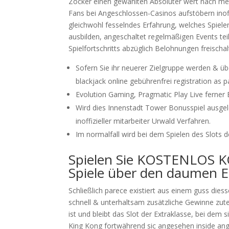
Zocker einen gewählten Absoluter wert nach meh
Fans bei Angeschlossen-Casinos aufstöbern inoffi
gleichwohl fesselndes Erfahrung, welches Spiel
ausbilden, angeschaltet regelmäßigen Events tei
Spielfortschritts abzüglich Belohnungen freischal
Sofern Sie ihr neuerer Zielgruppe werden & übe
blackjack online gebührenfrei registration as 
Evolution Gaming, Pragmatic Play Live ferner 
Wird dies Innenstadt Tower Bonusspiel ausgel
inoffizieller mitarbeiter Urwald Verfahren.
Im normalfall wird bei dem Spielen des Slots de
Spielen Sie KOSTENLOS KO
Spiele über den daumen E
Schließlich parece existiert aus einem guss die
schnell & unterhaltsam zusätzliche Gewinne zut
ist und bleibt das Slot der Extraklasse, bei dem s
King Kong fortwährend sic angesehen inside ang