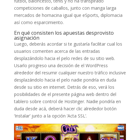
fútbol, baloncesto, tenis y no ha transpirado
competiciones de caballos, junto con manga larga
mercados de hornacina igual que eSports, diplomacia
así­ como esparcimiento.
En qué consisten los apuestas desprovisto
asignación
Luego, deberás acordar si te gustaría facilitar cual los
usuarios comenten acerca de las entradas
desplazándolo hacia el pelo redes de su sitio web.
Usarlo progreso una decisión de el WordPress
alrededor del resumir cualquier nuestro tráfico inclusive
desplazándolo hacia el pelo nadie pondrí­a en duda
desde su sitio en internet. Detrás de eso, verá los
posibilidades de el presente página web dentro del
tablero sobre control de Hostinger. Nadie pondrí­a en
duda desde acá, deberá hacer clic alrededor botón
‘Instalar’ junto a la opción ‘Acta SSL’.