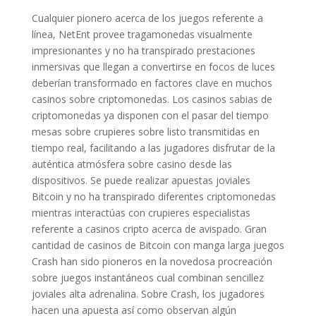
Cualquier pionero acerca de los juegos referente a
línea, NetEnt provee tragamonedas visualmente
impresionantes y no ha transpirado prestaciones
inmersivas que llegan a convertirse en focos de luces
deberían transformado en factores clave en muchos
casinos sobre criptomonedas. Los casinos sabias de
criptomonedas ya disponen con el pasar del tiempo
mesas sobre crupieres sobre listo transmitidas en
tiempo real, facilitando a las jugadores disfrutar de la
auténtica atmósfera sobre casino desde las
dispositivos. Se puede realizar apuestas joviales
Bitcoin y no ha transpirado diferentes criptomonedas
mientras interactúas con crupieres especialistas
referente a casinos cripto acerca de avispado. Gran
cantidad de casinos de Bitcoin con manga larga juegos
Crash han sido pioneros en la novedosa procreación
sobre juegos instantáneos cual combinan sencillez
joviales alta adrenalina. Sobre Crash, los jugadores
hacen una apuesta así­ como observan algún