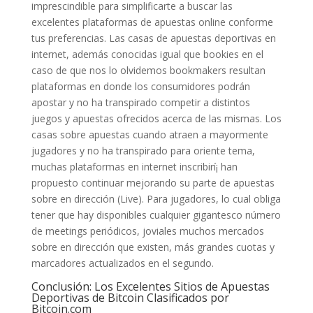
imprescindible para simplificarte a buscar las
excelentes plataformas de apuestas online conforme
tus preferencias. Las casas de apuestas deportivas en
internet, además conocidas igual que bookies en el
caso de que nos lo olvidemos bookmakers resultan
plataformas en donde los consumidores podrán
apostar y no ha transpirado competir a distintos
juegos y apuestas ofrecidos acerca de las mismas. Los
casas sobre apuestas cuando atraen a mayormente
jugadores y no ha transpirado para oriente tema,
muchas plataformas en internet inscribirí¡ han
propuesto continuar mejorando su parte de apuestas
sobre en dirección (Live). Para jugadores, lo cual obliga
tener que hay disponibles cualquier gigantesco número
de meetings periódicos, joviales muchos mercados
sobre en dirección que existen, más grandes cuotas y
marcadores actualizados en el segundo.
Conclusión: Los Excelentes Sitios de Apuestas
Deportivas de Bitcoin Clasificados por
Bitcoin.com