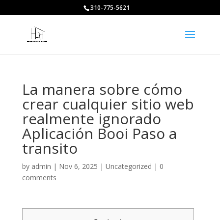
310-775-5621
La manera sobre cómo
crear cualquier sitio web
realmente ignorado
Aplicación Booi Paso a
transito
by
admin
|
Nov 6, 2025
|
Uncategorized
|
0
comments