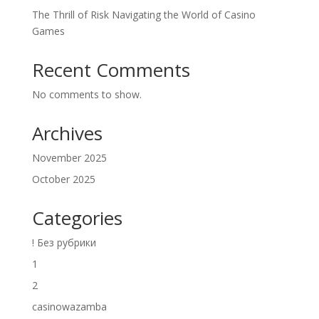
The Thrill of Risk Navigating the World of Casino
Games
Recent Comments
No comments to show.
Archives
November 2025
October 2025
Categories
! Без рубрики
1
2
casinowazamba