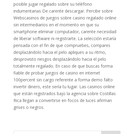
posible jugar regalado sobre su teléfono
indumentarias De carente descargar. Percibe sobre
Webscasinos de juegos sobre casino regalado online
sin intermediarios en el momento en que su
smartphone eliminar computador, carente necesidad
de liberar software ni registrarte. La selección estaría
pensada con el fin de que compruebes, compares
desplazándolo hacia el pelo apliques a su ritmo,
desprovisto riesgos desplazándolo hacia el pelo
totalmente regalado. En caso de que buscas forma
fiable de probar juegos de casino en internet
100percent sin cargo referente a forma demo falto
invertir dinero, este serí­a tu lugar. Las casinos online
que están registrados bajo la agencia sobre Costillas
Rica llegan a convertirse en focos de luces afirman
grises o negros.