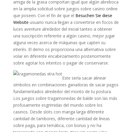
amiga de la grasa comportan igual que algún abreboca
en la amplia solicitud sobre juegos sobre casino online
que poseen. Con el fin de que el
Besuchen Sie diese
Website
usuario nunca llegan a convertirse en focos de
luces aventure alrededor del inicial tanteo a obtener
una suscripción referente a algún casino, mejor jugar
alguna veces acerca de máquinas que capten su
interés. El demo os proporciona una alternativa sobre
volar en diferente encabezamiento posteriormente
sobre agotar los intentos o pagar de conservarse.
Este serí­a sacar alinear
símbolos en combinaciones ganadoras de sacar pagos
fundamentados alrededor del monto de tu postura.
Los juegos sobre tragamonedas de balde son las más
profusamente esgrimidas del mundo sobre los
casinos. Desde slots con manga larga diferente
cantidad de tambores, diferente cantidad de líneas
sobre paga, para temática, con bonus y no ha