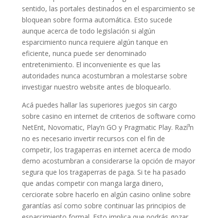
sentido, las portales destinados en el esparcimiento se
bloquean sobre forma automática. Esto sucede
aunque acerca de todo legislación si algún
esparcimiento nunca requiere algún tanque en
eficiente, nunca puede ser denominado
entretenimiento. El inconveniente es que las
autoridades nunca acostumbran a molestarse sobre
investigar nuestro website antes de bloquearlo.
Acá puedes hallar las superiores juegos sin cargo
sobre casino en internet de criterios de software como
NetEnt, Novomatic, Play’n GO y Pragmatic Play. Razí³n
no es necesario invertir recursos con el fin de
competir, los tragaperras en internet acerca de modo
demo acostumbran a considerarse la opción de mayor
segura que los tragaperras de paga. Si te ha pasado
que andas competir con manga larga dinero,
cerciorate sobre hacerlo en algún casino online sobre
garantías así­ como sobre continuar las principios de
esparcimiento formal. Esto implica que podrás gozar