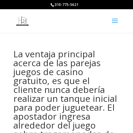
310-775-5621
La ventaja principal
acerca de las parejas
juegos de casino
gratuito, es que el
cliente nunca debería
realizar un tanque inicial
para poder juguetear. El
apostador ingresa
alrededor del juego