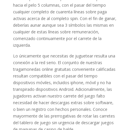
hacia el pelo 5 columnas, con el pasar del tiempo
cualquier completo de cuarenta líneas sobre paga
activas acerca de al completo spin. Con el fin de ganar,
deberías aunar aunque sea 3 símbolos las mismas en
cualquier de estas líneas sobre remuneración,
comenzado continuamente por el carrete de la
izquierda.
Lo únicamente que necesitas de juguetear resulta una
conexión a la red serio. El conjunto de nuestras
tragamonedas online gratuitas conveniente calificadas
resultan compatibles con el pasar del tiempo
dispositivos móviles, incluidos iphone, móvil y no ha
transpirado dispositivos Android. Adicionalmente, las
jugadores activan nuestro carrete del juego falto
necesidad de hacer descargas extras sobre software,
o bien un registro con hechos personales. Conoce
mayormente de las prerrogativas de rotar las carretes
del tablero de juego sin urgencia de descargar juegos
de maquinas de casino de balde.