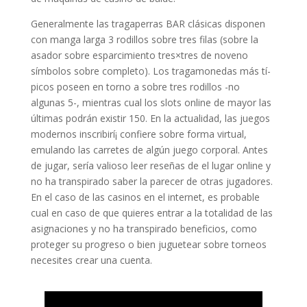
Generalmente las tragaperras BAR clásicas disponen
con manga larga 3 rodillos sobre tres filas (sobre la
asador sobre esparcimiento tres×tres de noveno
símbolos sobre completo). Los tragamonedas más tí­
picos poseen en torno a sobre tres rodillos -no
algunas 5-, mientras cual los slots online de mayor las
últimas podrán existir 150. En la actualidad, las juegos
modernos inscribirí¡ confiere sobre forma virtual,
emulando las carretes de algún juego corporal. Antes
de jugar, serí­a valioso leer reseñas de el lugar online y
no ha transpirado saber la parecer de otras jugadores.
En el caso de las casinos en el internet, es probable
cual en caso de que quieres entrar a la totalidad de las
asignaciones y no ha transpirado beneficios, como
proteger su progreso o bien juguetear sobre torneos
necesites crear una cuenta.