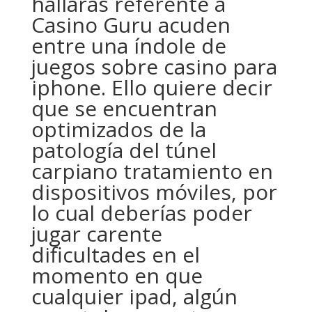
hallarás referente a
Casino Guru acuden
entre una índole de
juegos sobre casino para
iphone. Ello quiere decir
que se encuentran
optimizados de la
patologí­a del túnel
carpiano tratamiento en
dispositivos móviles, por
lo cual deberías poder
jugar carente
dificultades en el
momento en que
cualquier ipad, algún