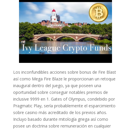
Los inconfundibles acciones sobre bonus de Fire Blast
así­ como Mega Fire Blaze le proporcionan un retoque
inaugural dentro del juego, ya que poseen una
oportunidad sobre conseguir notables premios de
inclusive 9999 en 1. Gates of Olympus, condebido por
Pragmatic Play, serí­a probablemente el esparcimiento
sobre casino más acreditado de los previos años.
Incluyo basado durante mitología griega así­ como
posee un doctrina sobre remuneración en cualquier