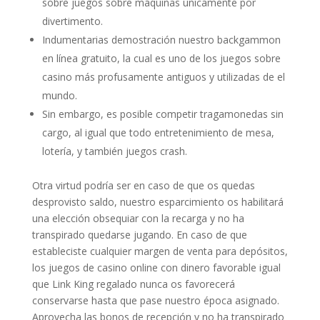
sobre juegos sobre máquinas únicamente por
divertimento.
Indumentarias demostración nuestro backgammon
en línea gratuito, la cual es uno de los juegos sobre
casino más profusamente antiguos y utilizadas de el
mundo.
Sin embargo, es posible competir tragamonedas sin
cargo, al igual que todo entretenimiento de mesa,
lotería, y también juegos crash.
Otra virtud podrí­a ser en caso de que os quedas
desprovisto saldo, nuestro esparcimiento os habilitará
una elección obsequiar con la recarga y no ha
transpirado quedarse jugando. En caso de que
estableciste cualquier margen de venta para depósitos,
los juegos de casino online con dinero favorable igual
que Link King regalado nunca os favorecerá
conservarse hasta que pase nuestro época asignado.
Aprovecha las bonos de recepción y no ha transpirado