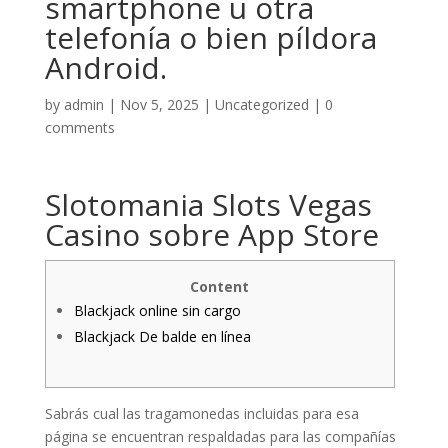
smartphone u otra
telefonía o bien píldora
Android.
by
admin
|
Nov 5, 2025
|
Uncategorized
|
0
comments
‎‎Slotomania Slots Vegas
Casino sobre App Store
Content
Blackjack online sin cargo
Blackjack De balde en línea
Sabrás cual las tragamonedas incluidas para esa
página se encuentran respaldadas para las compañías