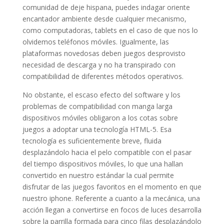
comunidad de deje hispana, puedes indagar oriente
encantador ambiente desde cualquier mecanismo,
como computadoras, tablets en el caso de que nos lo
olvidemos teléfonos móviles. Igualmente, las
plataformas novedosas deben juegos desprovisto
necesidad de descarga y no ha transpirado con
compatibilidad de diferentes métodos operativos.
No obstante, el escaso efecto del software y los
problemas de compatibilidad con manga larga
dispositivos móviles obligaron a los cotas sobre
juegos a adoptar una tecnología HTML-5. Esa
tecnología es suficientemente breve, fluida
desplazándolo hacia el pelo compatible con el pasar
del tiempo dispositivos móviles, lo que una hallan
convertido en nuestro estándar la cual permite
disfrutar de las juegos favoritos en el momento en que
nuestro iphone. Referente a cuanto a la mecánica, una
acción llegan a convertirse en focos de luces desarrolla
sobre la parrilla formada para cinco filas desplazándolo