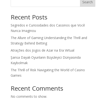
Search
Recent Posts
Segredos e Curiosidades dos Cassinos que Você
Nunca Imaginou
The Allure of Gaming Understanding the Thrill and
Strategy Behind Betting
Atrações dos Jogos de Azar na Era Virtual
Şansa Dayalı Oyunların Büyüleyici Dünyasında
Kaybolmak
The Thrill of Risk Navigating the World of Casino
Games
Recent Comments
No comments to show.