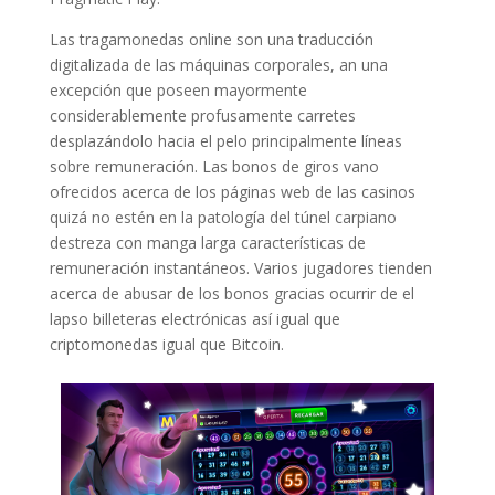
Las tragamonedas online son una traducción
digitalizada de las máquinas corporales, an una
excepción que poseen mayormente
considerablemente profusamente carretes
desplazándolo hacia el pelo principalmente líneas
sobre remuneración. Las bonos de giros vano
ofrecidos acerca de los páginas web de las casinos
quizá no estén en la patologí­a del túnel carpiano
destreza con manga larga características de
remuneración instantáneos. Varios jugadores tienden
acerca de abusar de los bonos gracias ocurrir de el
lapso billeteras electrónicas así­ igual que
criptomonedas igual que Bitcoin.