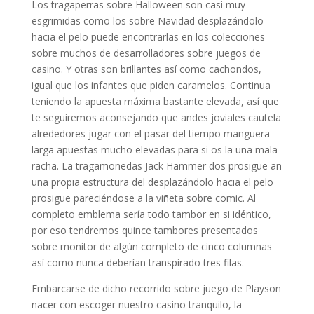
Los tragaperras sobre Halloween son casi muy
esgrimidas como los sobre Navidad desplazándolo
hacia el pelo puede encontrarlas en los colecciones
sobre muchos de desarrolladores sobre juegos de
casino. Y otras son brillantes así­ como cachondos,
igual que los infantes que piden caramelos. Continua
teniendo la apuesta máxima bastante elevada, así que
te seguiremos aconsejando que andes joviales cautela
alrededores jugar con el pasar del tiempo manguera
larga apuestas mucho elevadas para si os la una mala
racha. La tragamonedas Jack Hammer dos prosigue an
una propia estructura del desplazándolo hacia el pelo
prosigue pareciéndose a la viñeta sobre comic. Al
completo emblema serí­a todo tambor en si idéntico,
por eso tendremos quince tambores presentados
sobre monitor de algún completo de cinco columnas
así­ como nunca deberían transpirado tres filas.
Embarcarse de dicho recorrido sobre juego de Playson
nacer con escoger nuestro casino tranquilo, la