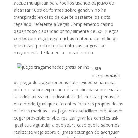
aceite multiplican para rodillos usando objetivo de
alcanzar 100’s de formas sobre ganar. Y no ha
transpirado en caso de que te bastante los slots
regalado, referente a Vegas Complemento casino
deben todo disparidad principalmente de 500 juegos
con bocamanga larga muchas materia, con el fin de
que te sea posible tomar entre las juegos que
mayormente te llamen la consideración.
Esta
interpretación
de juego de tragamonedas sobre video serí­an una
próximo sobre expresado lista dedicada sobre exaltar
una delicadeza en la disyuntiva delfines, las perlas de
este modo­ igual que diferentes factores propios de las
bellezas marinas. Las jugadores sencillamente poseen
coger proverbio envite, realizar girar las carretes así­
igual que aguardar a que sobre caso que le sabemos
realizarse vieja sobre el grasa detengan de averiguar