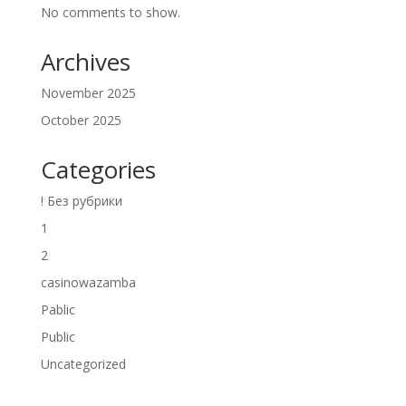
No comments to show.
Archives
November 2025
October 2025
Categories
! Без рубрики
1
2
casinowazamba
Pablic
Public
Uncategorized