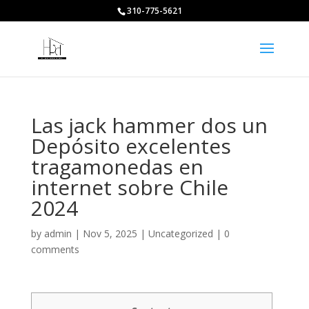
310-775-5621
Las jack hammer dos un
Depósito excelentes
tragamonedas en
internet sobre Chile
2024
by
admin
|
Nov 5, 2025
|
Uncategorized
|
0
comments