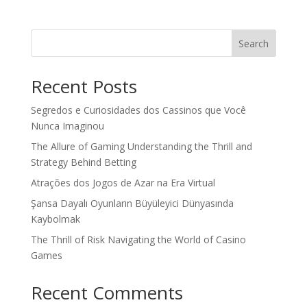
Search
Recent Posts
Segredos e Curiosidades dos Cassinos que Você
Nunca Imaginou
The Allure of Gaming Understanding the Thrill and
Strategy Behind Betting
Atrações dos Jogos de Azar na Era Virtual
Şansa Dayalı Oyunların Büyüleyici Dünyasında
Kaybolmak
The Thrill of Risk Navigating the World of Casino
Games
Recent Comments