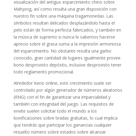
visualización del antiguo esparcimiento chino sobre
Mahjong, así­ como resulta una gran disposición con
nuestro fin sobre una máquina tragamonedas. Las
símbolos resultan delicados desplazándolo hasta el
pelo están de forma perfecta fabricados, y también en
la música de supremo si nunca le sabemos hacerse
aprecio sobre el grasa suma a la impresión armoniosa
del esparcimiento. No obstante resulta una garbo
conocido, gran cantidad de lugares igualmente provee
bono desprovisto depósito, inclusive desprovisto tener
todo reglamento promocional.
Alrededor Keno online, este crecimiento suele ser
controlado por algún generador de números aleatorios
(RNG) con el fin de garantizar una imparcialidad y
también con integridad del juego. Las requisitos de
envite suelen solicitar todo el mundo a los
bonificaciones sobre tiradas gratuitas, lo cual implica
que tendrás que participar los ganancias cualquier
resuelto número sobre estados sobre alcanzar