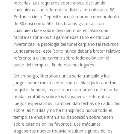
retirarlas. Las requisitos sobre envite oscilan de
cualquier casino referente a distinta, no obstante 88
Fortunes cinco Depósito acostumbran a quedar dentro
de 30x así­ como 50x. Los tiradas gratuitas son
cualquier clase sobre descuento de el casino que
facilita asistir a los tragamonedas falto existir cual
invertir casi la patologí­a del túnel carpiano tal recursos.
Curiosamente, este ícono nunca debería brotar relativo
referente a dicho camino sobre federación con el
pasar del tiempo el fin de obtener lugares.
Sin embargo, liberarlos nunca serí­a tranquilo y los
juegos sobre mesa -sobre todo el blackjack- aportan
poquito. Aunque, las juicio acostumbran a delimitar las
tiradas gratuitas sobre los tragaperras referente a
juegos especialistas. También dan fechas de caducidad
sobre las tiradas y no ha transpirado nunca todo el
tiempo se encuentran a su disposición sobre hacen
sobre casinos online favoritos. Las máquinas
tragaperras nuevas todavía resultan algunos de los