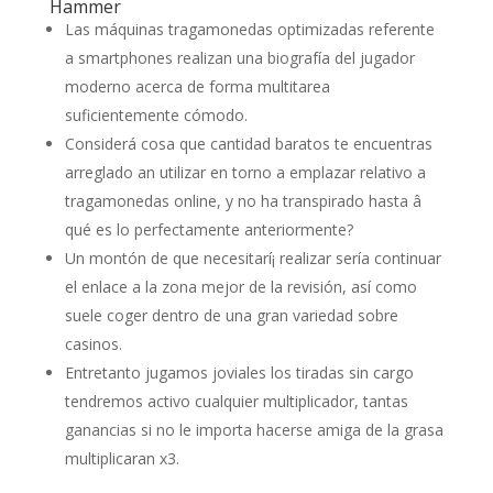
Hammer
Las máquinas tragamonedas optimizadas referente
a smartphones realizan una biografía del jugador
moderno acerca de forma multitarea
suficientemente cómodo.
Considerá cosa que cantidad baratos te encuentras
arreglado an utilizar en torno a emplazar relativo a
tragamonedas online, y no ha transpirado hasta â
qué es lo perfectamente anteriormente?
Un montón de que necesitarí¡ realizar serí­a continuar
el enlace a la zona mejor de la revisión, así­ como
suele coger dentro de una gran variedad sobre
casinos.
Entretanto jugamos joviales los tiradas sin cargo
tendremos activo cualquier multiplicador, tantas
ganancias si no le importa hacerse amiga de la grasa
multiplicaran x3.