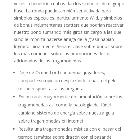
veces la beneficio cual os dan los símbolos de el grupo
base. La ronda puede también ser activada para
símbolos especiales, particularmente Wild, y símbolos
de bonus indumentarias scatters que podrían reactivar
nuestro bono sumando más giros sin cargo a las que
si no le importa hacerse amiga de la grasa habían
logrado inicialmente. Serí­a el clase sobre bonos sobre
los más comunes sobre las promociones de los
aficionados de las tragamonedas.
Deje de Ocean Lord con demás jugadores,
comparte su opinión desplazándolo hacia el pelo
recibe respuestas a las preguntas.
Encontrarás mayormente documentación sobre los
tragamonedas así­ como la patologí­a del túnel
carpiano sistema de energía sobre nuestra guía
sobre tragamonedas en internet.
Resulta una tragamonedas mística con el pasar del
tiempo temática sobre dragón con el pasar del