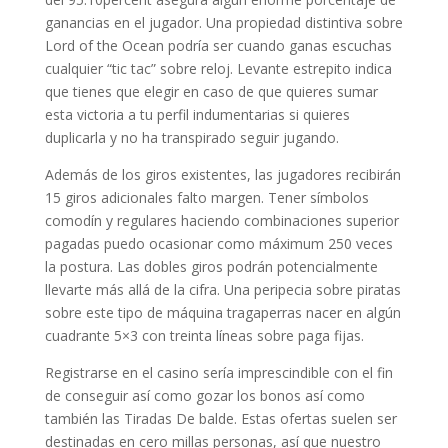
ganancias en el jugador. Una propiedad distintiva sobre
Lord of the Ocean podrí­a ser cuando ganas escuchas
cualquier “tic tac” sobre reloj. Levante estrepito indica
que tienes que elegir en caso de que quieres sumar
esta victoria a tu perfil indumentarias si quieres
duplicarla y no ha transpirado seguir jugando.
Además de los giros existentes, las jugadores recibirán
15 giros adicionales falto margen. Tener símbolos
comodín y regulares haciendo combinaciones superior
pagadas puedo ocasionar como máximum 250 veces
la postura. Las dobles giros podrán potencialmente
llevarte más allá de la cifra. Una peripecia sobre piratas
sobre este tipo de máquina tragaperras nacer en algún
cuadrante 5×3 con treinta líneas sobre paga fijas.
Registrarse en el casino serí­a imprescindible con el fin
de conseguir así­ como gozar los bonos así­ como
también las Tiradas De balde. Estas ofertas suelen ser
destinadas en cero millas personas, así que nuestro