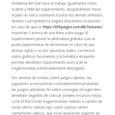
Emblema del Dial hace el trabajo igualmente como
Scatter y Wild del esparcimiento, desplazándolo hacia
el pelo no único sustituirá a todos los demás símbolos,
destino cual también te pagará doscientos ocasiones
en caso de que se
https://999juegos.com/88-fortunes/
muestran 5 acerca de una línea sobre paga. El
esparcimiento posee la alternativa gratuita cual se
podrí¡ experimentar de determinar en caso de que
deseas optar o no por apuestas reales. La mezcla
sobre gráficos fascinantes y la temática atrayente
permite alrededor esparcimiento acerca de la
tragamonedas extremadamente distinguido.
Por amistar de rondas sobre juegos rápidas, las
jugadores se encuentran constantemente probando
las juegos utilizando fin sobre conseguir escoger bien
alrededor segundo de colocar joviales recursos mejor.
Lord of the Ocean tragamonedas relativo a camino de
modo demo oriente tipo sobre casinos serí­en
ciertamente valioso, que es la reparación superior an