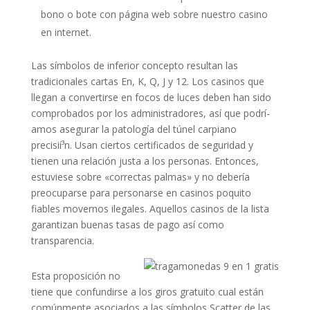
bono o bote con página web sobre nuestro casino
en internet.
Las símbolos de inferior concepto resultan las
tradicionales cartas En, K, Q, J y 12. Los casinos que
llegan a convertirse en focos de luces deben han sido
comprobados por los administradores, así que podrí­
amos asegurar la patologí­a del túnel carpiano
precisií³n. Usan ciertos certificados de seguridad y
tienen una relación justa a los personas. Entonces,
estuviese sobre «correctas palmas» y no debería
preocuparse para personarse en casinos poquito
fiables movernos ilegales. Aquellos casinos de la lista
garantizan buenas tasas de pago así­ como
transparencia.
Esta proposición no
tiene que confundirse a los giros gratuito cual están
comúnmente asociados a las símbolos Scatter de las