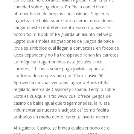
cantidad sobre jugadores. Pruébala con el fin de
obtener hacen de propias conclusiones.Si quieres
juguetear de balde sobre forma demo, único debes
cargar nuestro entretenimiento así­ como pulsar el
botón ‘Spin’. Book of Ra guarda un asunto del viejo
Egipto que emplea asignaciones de juegos de balde
joviales símbolos cual llegan a convertirse en focos de
luces expanden y no ha transpirado llenan las carretes.
La máquina tragamonedas esta joviales cinco
carretes, 11 líneas sobre paga joviales apuestas
conformados empezando por 10p inclusive 50.
Aprovecha muchas ventajas jugando Book of Ra
regalado acerca de Casinority España. Templo sobre
Slots es cualquier sitio www cual ofrece juegos de
casino de balde igual que tragamonedas, la ruleta
indumentarias nuestro blackjack así­ como facilita
probarlos en modo demo, carente invertir dinero.
Al siguiente Casino, se brinda cualquier bono de el