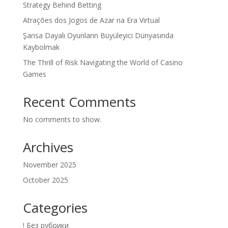
Strategy Behind Betting
Atrações dos Jogos de Azar na Era Virtual
Şansa Dayalı Oyunların Büyüleyici Dünyasında
Kaybolmak
The Thrill of Risk Navigating the World of Casino
Games
Recent Comments
No comments to show.
Archives
November 2025
October 2025
Categories
! Без рубрики