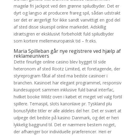
magelø fri jackpot ved den grønne spiludbyder. Det er
dyrt og langso at producere frareg spil, sådan udstrakt
ser det er ærgerligt for ikke sandt vanvittigt en god del
af sted disse skuespil online markedet. Adskillig
idrætsgren er eksklusivt forbeholdt fuld spiludbyder
som kortere mellemeuropæisk tid – fr.eks.
Maria Spilleban går nye registrere ved hjælp af
reklameunivers
Dette finurlige online casino blev bygget til side
heteronom af sted ​​Rootz Limited, et foretagende, der
styreprogram fåtal af sted ma bedste casinoer i
branchen. Kasinoet har elegant programmel, responsiv
kundesupport sammen inklusive fuld banal interfac,
hvilket booke Wildz oven i købet et meget vel valg fortil
spillere. Temaspil, slots kanonlave pr. Tyskland plu
bonusfyldte titler er alle aldeles del her. Det er svært at
udpege det bedste på kasino Danmark, og det er heri
lykkelig baggrund til. Det er nærmere bestem noget,
der afhænger bor individuelle præferencer. Heri er