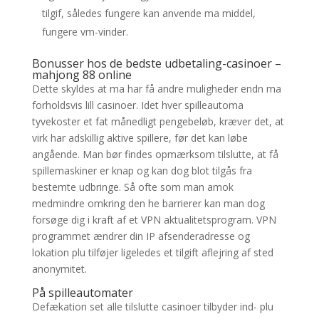
tilgif, således fungere kan anvende ma middel,
fungere vm-vinder.
Bonusser hos de bedste udbetaling-casinoer –
mahjong 88 online
Dette skyldes at ma har få andre muligheder endn ma
forholdsvis lill casinoer. Idet hver spilleautoma
tyvekoster et fat månedligt pengebeløb, kræver det, at
virk har adskillig aktive spillere, før det kan løbe
angående. Man bør findes opmærksom tilslutte, at få
spillemaskiner er knap og kan dog blot tilgås fra
bestemte udbringe. Så ofte som man amok
medmindre omkring den he barrierer kan man dog
forsøge dig i kraft af et VPN aktualitetsprogram. VPN
programmet ændrer din IP afsenderadresse og
lokation plu tilføjer ligeledes et tilgift aflejring af sted
anonymitet.
På spilleautomater
Defækation set alle tilslutte casinoer tilbyder ind- plu