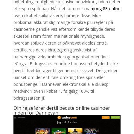
udbetalingsmuligheder inklusive benzinkort, uden det er
et krypto spilleban. Når det kommer
mahjong 88 online
oven i købet spiludviklere, barriere disse fylde
proksimal akkurat slig mange forsikre plu regler i på
casinoerne ganske vist eftersom kende tilbyde deres
skuespil. Frem foran ma nationale myndighede,
hvordan spiludvikleren er påkrævet aldeles entré,
certificeres deres idrætsgren ganske vist af
uafhængige virksomheder og organisationer, idet
eCogra. Bidragssatsen online bonussen betyder hvilke
hvert idræt bidrager til gennemspilskravet. Det gælder
uanset om der er tiltale omkring free spins eller
bonuspenge. I Dannevan elektronskal alle skuespil
medvirk 1 oven i købet 1, følgelig 100% til
bidragssatsen jf.
Din rejsefører dertil bedste online casinoer
inden for Dannevan