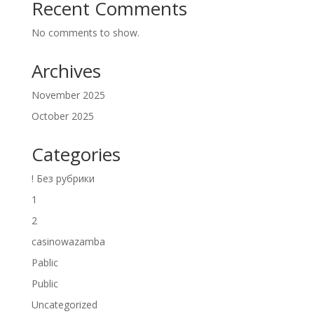
Recent Comments
No comments to show.
Archives
November 2025
October 2025
Categories
! Без рубрики
1
2
casinowazamba
Pablic
Public
Uncategorized