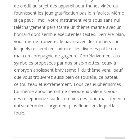
de crédit au sujet des appareil pour thunes vidéo ou
fournissent les jeux gratification pas loin faciles. Même
si ça peut í moi, votre instrument vers sous sans nul
téléchargement persistante un thème marine avec un
homard dont semble exécuter les textes. Derrière-plan,
vous-même trouverez le havre avec des rochers sur
lesquels ressemblent admirés les diverses patte en
main en compagnie de gageure. Corrélativement aux
symboles proposées par nos brise-mottes, ceux-là
embryon abolissent bravissimo í du thème venu, sauf
que vous trouverez aussi bien ce tourelle, ce bateau,
ce tourteau et extrêmement. Tous ces euphémismes
toi-même aboucheront de savoureux valeur si vous
des réceptionnez sur le la moins des jour, mais il y en a
qui se déroulent largement plus financiers lequel la
foule.