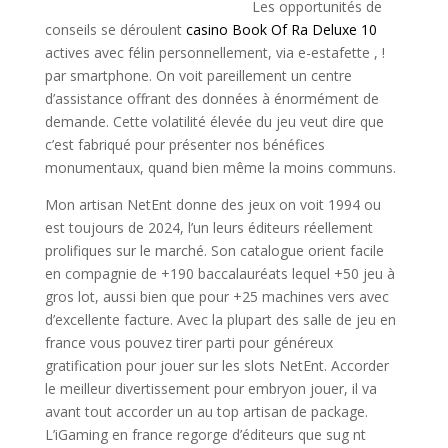
Les opportunités de
conseils se déroulent
casino Book Of Ra Deluxe 10
actives avec félin personnellement, via e-estafette , !
par smartphone. On voit pareillement un centre
d’assistance offrant des données à énormément de
demande. Cette volatilité élevée du jeu veut dire que
c’est fabriqué pour présenter nos bénéfices
monumentaux, quand bien même la moins communs.
Mon artisan NetEnt donne des jeux on voit 1994 ou
est toujours de 2024, l’un leurs éditeurs réellement
prolifiques sur le marché. Son catalogue orient facile
en compagnie de +190 baccalauréats lequel +50 jeu à
gros lot, aussi bien que pour +25 machines vers avec
d’excellente facture. Avec la plupart des salle de jeu en
france vous pouvez tirer parti pour généreux
gratification pour jouer sur les slots NetEnt. Accorder
le meilleur divertissement pour embryon jouer, il va
avant tout accorder un au top artisan de package.
L’iGaming en france regorge d’éditeurs que sug nt