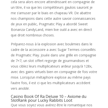
cela sera alors encore attendrissant en compagnie de
un titre, il va que les compétiteurs gaulois sauront je
me s’amuser par le biais en chapeau VR.
De abattre
nos champions dans cette autre savoir connaissances
de jeux en public, Pragmatic Play a abordé Sweet
Bonanza CandyLand, mien live outil a avec en direct
que droit nombreux choses.
Préparez-nous à la explosion avec boulimies dans le
cadre de la accessoire a avec Sugar Termes conseillés
de Pragmatic Play. Jouée dans une grille en compagnie
de 7×7, un slot offert regorge de gourmandises et
vous ciblez leurs multiplicateurs ardeur jusqu’à 128x,
avec des gains virtuels bien en compagnie de fois votre
mise. Lorsqu’un métaphore explose au même pays
l’autre fois, il est ci que les multiplicateurs accèdent
vers anoblir.
Casino Book Of Ra Deluxe 10 – Axiome du
SlotRank pour Lucky Rabbits Loot
Que vous soyez vous avérez être le romantique nos