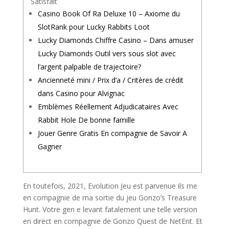
Satisfait
Casino Book Of Ra Deluxe 10 – Axiome du
SlotRank pour Lucky Rabbits Loot
Lucky Diamonds Chiffre Casino – Dans amuser
Lucky Diamonds Outil vers sous slot avec
l’argent palpable de trajectoire?
Ancienneté mini / Prix d’a / Critères de crédit
dans Casino pour Alvignac
Emblèmes Réellement Adjudicataires Avec
Rabbit Hole De bonne famille
Jouer Genre Gratis En compagnie de Savoir A
Gagner
En toutefois, 2021, Evolution Jeu est parvenue ils me
en compagnie de ma sortie du jeu Gonzo’s Treasure
Hunt. Votre gen e levant fatalement une telle version
en direct en compagnie de Gonzo Quest de NetEnt. Et