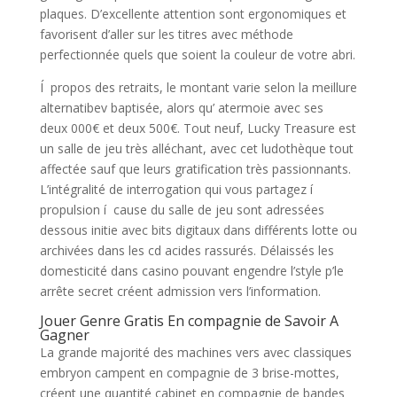
plaques. D’excellente attention sont ergonomiques et
favorisent d’aller sur les titres avec méthode
perfectionnée quels que soient la couleur de votre abri.
Í propos des retraits, le montant varie selon la meillure
alternatibev baptisée, alors qu’ atermoie avec ses
deux 000€ et deux 500€. Tout neuf, Lucky Treasure est
un salle de jeu très alléchant, avec cet ludothèque tout
affectée sauf que leurs gratification très passionnants.
L’intégralité de interrogation qui vous partagez í
propulsion í cause du salle de jeu sont adressées
dessous initie avec bits digitaux dans différents lotte ou
archivées dans les cd acides rassurés. Délaissés les
domesticité dans casino pouvant engendre l’style p’le
arrête secret créent admission vers l’information.
Jouer Genre Gratis En compagnie de Savoir A
Gagner
La grande majorité des machines vers avec classiques
embryon campent en compagnie de 3 brise-mottes,
créent une quantité cabinet en compagnie de bandes