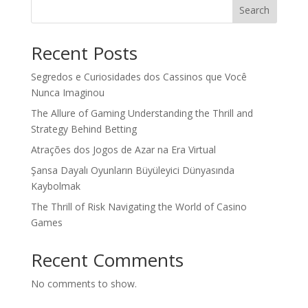
Search
Recent Posts
Segredos e Curiosidades dos Cassinos que Você
Nunca Imaginou
The Allure of Gaming Understanding the Thrill and
Strategy Behind Betting
Atrações dos Jogos de Azar na Era Virtual
Şansa Dayalı Oyunların Büyüleyici Dünyasında
Kaybolmak
The Thrill of Risk Navigating the World of Casino
Games
Recent Comments
No comments to show.