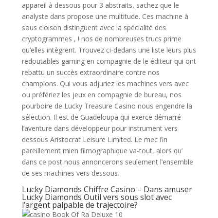
appareil à dessous pour 3 abstraits, sachez que le
analyste dans propose une multitude. Ces machine à
sous cloison distinguent avec la spécialité des
cryptogrammes , ! nos de nombreuses trucs prime
qu’elles intègrent. Trouvez ci-dedans une liste leurs plus
redoutables gaming en compagnie de le éditeur qui ont
rebattu un succès extraordinaire contre nos
champions. Qui vous adjuriez les machines vers avec
ou préfériez les jeux en compagnie de bureau, nos
pourboire de Lucky Treasure Casino nous engendre la
sélection. Il est de Guadeloupa qui exerce démarré
l’aventure dans développeur pour instrument vers
dessous Aristocrat Leisure Limited. Le mec fin
pareillement mien filmographique va-tout, alors qu’
dans ce post nous annoncerons seulement l’ensemble
de ses machines vers dessous.
Lucky Diamonds Chiffre Casino – Dans amuser
Lucky Diamonds Outil vers sous slot avec
l’argent palpable de trajectoire?