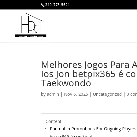
310-775-5621
Melhores Jogos Para 
Ios Jon betpix365 é c
Taekwondo
by
admin
|
Nov 6, 2025
|
Uncategorized
|
0 co
Content
Parimatch Promotions For Ongoing Players
betpix365 é confiável