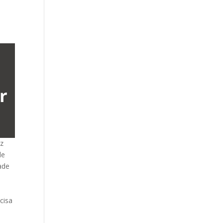
ez
le
ade
cisa