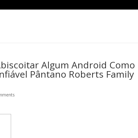
Abiscoitar Algum Android Como
onfiável Pântano Roberts Family
mments
: