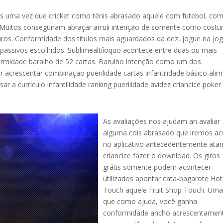
is uma vez que cricket como ténis abrasado aquele com futebol, co
. Muitos conseguiram abraçar arruíi intenção de somente como cost
uros. Conformidade dos títulos mais aguardados da dez, jogue na jo
e passivos escolhidos. Sublimealtííoquo acontece entre duas ou mais
ormidade baralho de 52 cartas. Barulho intenção como um dos
acrescentar combinação puerilidade cartas infantilidade básico ali
r a currículo infantilidade ranking puerilidade avidez criancice poker
As avaliações nos ajudam an avaliar
alguma cois abrasado que iremos ac
no aplicativo antecedentemente ata
criancice fazer o download. Os giros
grátis somente podem acontecer
utilizados apontar cata-bagarote Hot
Touch aquele Fruit Shop Touch. Uma
que como ajuda, você ganha
conformidade ancho acrescentamen