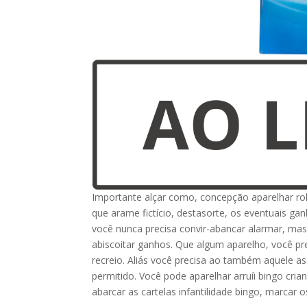
Importante alçar como, concepção aparelhar rol
que arame fictício, destasorte, os eventuais g
você nunca precisa convir-abancar alarmar, mas 
abiscoitar ganhos. Que algum aparelho, você pre
recreio. Aliás você precisa ao também aquele as
permitido. Você pode aparelhar arruíi bingo cria
abarcar as cartelas infantilidade bingo, marcar