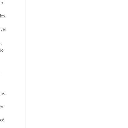
mo
les.
s
mpo
0
los
zem
ocê